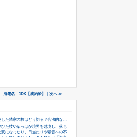
 海老名 1DK【成約済】｜次へ ≫
境界を越境した隣家の枝はどう切る？合法的な切り方とルールを解説
伸びた枝や葉っぱが境界を越境し、落ち
大変になったり、日当たりや騒音への不