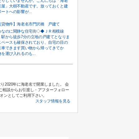
たりしていませんか。こんにちは「海老
産屋」大樹不動産です。放っておくと建
ートへの影響が...
賃貸物件】海老名市門沢橋 戸建て
カなのに閑静な住宅街◇◆ＪＲ相模線
」駅から徒歩7分の立地の戸建てとなりま
スペースも確保されており、自宅の目の
駐車できます買い物から帰ってきてか
を運び入れるのも...
2020年に海老名で開業しました。 会
ご相談からお引渡し・アフターフォロー
ニオンとしてご利用下さい。
スタッフ情報を見る