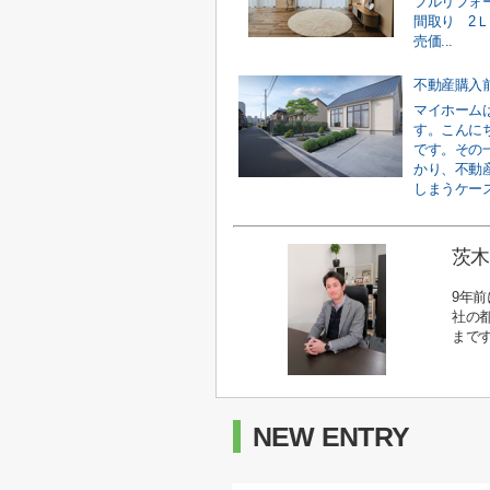
フルリフォ
間取り 2Ｌ
売価...
マイホーム
す。こんに
です。その
かり、不動
しまうケース
茨木
9年
社の
まで
NEW ENTRY