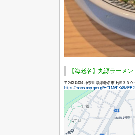
【海老名】丸源ラーメン
〒243-0434 神奈川県海老名市上郷３９０
https://maps.app.goo.gl/HCLM6FKr8MEB