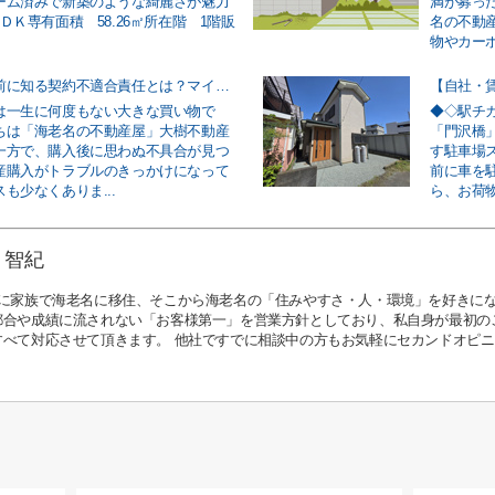
ーム済みで新築のような綺麗さが魅力
満が募っ
ＤＫ専有面積 58.26㎡所在階 1階販
名の不動
物やカーポ
不動産購入前に知る契約不適合責任とは？マイホームの疑問をわかりやすく解説
【自社・
は一生に何度もない大きな買い物で
◆◇駅チ
ちは「海老名の不動産屋」大樹不動産
「門沢橋
一方で、購入後に思わぬ不具合が見つ
す駐車場
産購入がトラブルのきっかけになって
前に車を
も少なくありま...
ら、お荷物
 智紀
前に家族で海老名に移住、そこから海老名の「住みやすさ・人・環境」を好きになり
都合や成績に流されない「お客様第一」を営業方針としており、私自身が最初の
すべて対応させて頂きます。 他社ですでに相談中の方もお気軽にセカンドオピ