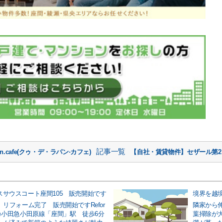
記事一覧
in.cafe(クゥ・デ・ラパン·カフェ)
【自社・賃貸物件】セザール第2
スサウスコート座間105 販売開始です
 リフォーム完了 販売開始ですRefor
隣家から
チカ小田急小田原線「座間」駅 徒歩6分
葉掃除が