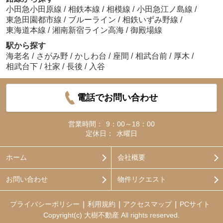
小田急小田原線
/
相鉄本線
/
相模線
/
小田急江ノ島線
/
東急田園都市線
/
ブルーライン
/
相鉄いずみ野線
/
東海道本線
/
湘南新宿ライン高海
/
御殿場線
駅から探す
海老名
/
さがみ野
/
かしわ台
/
座間
/
相武台前
/
厚木
/
相武台下
/
社家
/
長後
/
入谷
電話でお問い合わせ
営業時間：
9：00～18：00
定休日：
水曜日
ホーム
会社概要
お問い合わせ
物件リクエスト
プライバシーポリシー
利用規約
アクセスマップ
PCサイト
Copyright(c) 大樹不動産 All rights reserved.