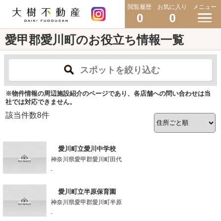
閲覧履歴
お気に入り
メニュー
0
0
愛甲郡愛川町のお役立ち情報一覧
スポットを絞り込む
※物件情報の周辺施設紹介のページであり、各店舗への問い合わせは当
社では対応できません。
該当件数
8
件
愛川町立愛川中学校
神奈川県愛甲郡愛川町田代
-
愛川町立半原保育園
神奈川県愛甲郡愛川町半原
-