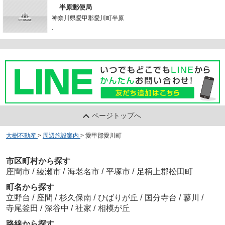
半原郵便局
神奈川県愛甲郡愛川町半原
-
ページトップへ
大樹不動産
>
周辺施設案内
>
愛甲郡愛川町
市区町村から探す
座間市
/
綾瀬市
/
海老名市
/
平塚市
/
足柄上郡松田町
町名から探す
立野台
/
座間
/
杉久保南
/
ひばりが丘
/
国分寺台
/
蓼川
/
寺尾釜田
/
深谷中
/
社家
/
相模が丘
路線から探す