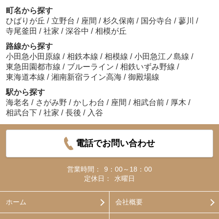
町名から探す
ひばりが丘
/
立野台
/
座間
/
杉久保南
/
国分寺台
/
蓼川
/
寺尾釜田
/
社家
/
深谷中
/
相模が丘
路線から探す
小田急小田原線
/
相鉄本線
/
相模線
/
小田急江ノ島線
/
東急田園都市線
/
ブルーライン
/
相鉄いずみ野線
/
東海道本線
/
湘南新宿ライン高海
/
御殿場線
駅から探す
海老名
/
さがみ野
/
かしわ台
/
座間
/
相武台前
/
厚木
/
相武台下
/
社家
/
長後
/
入谷
電話でお問い合わせ
営業時間：
9：00～18：00
定休日：
水曜日
ホーム
会社概要