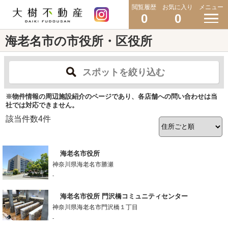
閲覧履歴
お気に入り
メニュー
0
0
海老名市の市役所・区役所
スポットを絞り込む
※物件情報の周辺施設紹介のページであり、各店舗への問い合わせは当
社では対応できません。
該当件数
4
件
海老名市役所
神奈川県海老名市勝瀬
-
海老名市役所 門沢橋コミュニティセンター
神奈川県海老名市門沢橋１丁目
-