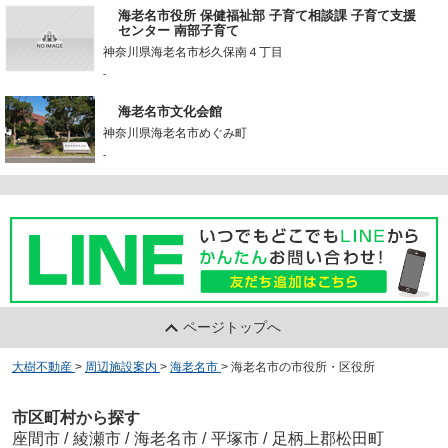
海老名市役所 保健福祉部 子育て相談課 子育て支援
センター 南部子育て
神奈川県海老名市杉久保南４丁目
-
海老名市文化会館
神奈川県海老名市めぐみ町
-
ページトップへ
大樹不動産
>
周辺施設案内
>
海老名市
>
海老名市の市役所・区役所
市区町村から探す
座間市
/
綾瀬市
/
海老名市
/
平塚市
/
足柄上郡松田町