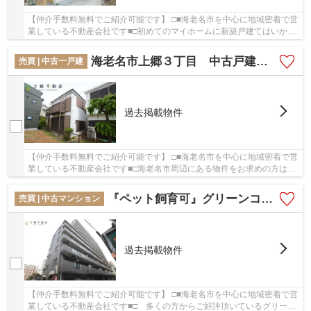
【仲介手数料無料でご紹介可能です】 □■海老名市を中心に地域密着で営
業している不動産会社です■□初めてのマイホームに新築戸建てはいかが
でしょうか！こちらは、2022年2月築の物件で...
海老名市上郷３丁目 中古戸建て 【仲介手数料無料】
売買 | 中古一戸建
過去掲載物件
【仲介手数料無料でご紹介可能です】 □■海老名市を中心に地域密着で営
業している不動産会社です■□海老名市周辺にある物件をお求めの方は
「海老名市上郷３丁目 中古戸建て 【仲介手数...
『ペット飼育可』グリーンコート海老名12階 3ＬＤＫ リフォーム済み【仲介手数料0円】
売買 | 中古マンション
過去掲載物件
【仲介手数料無料でご紹介可能です】 □■海老名市を中心に地域密着で営
業している不動産会社です■□ 多くの方からご好評頂いているグリーン