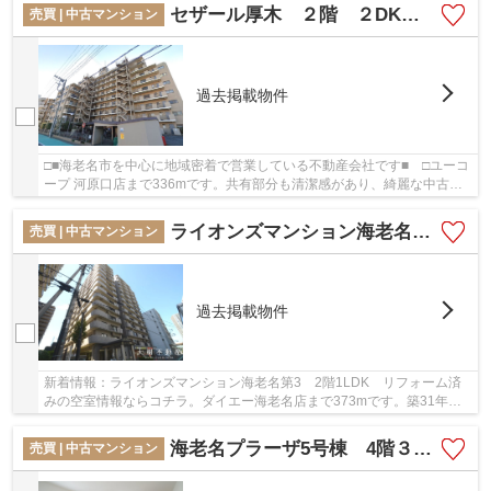
セザール厚木 ２階 ２DK リフォーム済み
売買 | 中古マンション
過去掲載物件
□■海老名市を中心に地域密着で営業している不動産会社です■ □ユーコ
ープ 河原口店まで336mです。共有部分も清潔感があり、綺麗な中古マ
ンションです。多くの方にご好評のエレベーター...
ライオンズマンション海老名第3 2階1LDK リフォーム済み
売買 | 中古マンション
過去掲載物件
新着情報：ライオンズマンション海老名第3 2階1LDK リフォーム済
みの空室情報ならコチラ。ダイエー海老名店まで373mです。築31年の
中古マンションです。あると何かと便利な、エレベ...
海老名プラーザ5号棟 4階３LDK リフォーム済み
売買 | 中古マンション