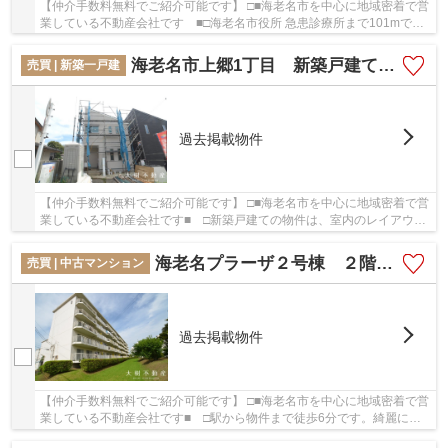
【仲介手数料無料でご紹介可能です】 □■海老名市を中心に地域密着で営
業している不動産会社です ■□海老名市役所 急患診療所まで101mで
す。エレベーター付きの物件なので、重い荷物を...
海老名市上郷1丁目 新築戸建て 全１棟 【仲介手数料無料】
売買 | 新築一戸建
過去掲載物件
【仲介手数料無料でご紹介可能です】 □■海老名市を中心に地域密着で営
業している不動産会社です■ □新築戸建ての物件は、室内のレイアウト
も自分好みに変更可能です。駅から徒歩13分と...
海老名プラーザ２号棟 ２階３LDK リフォーム済み 【仲介手数料無料】
売買 | 中古マンション
過去掲載物件
【仲介手数料無料でご紹介可能です】 □■海老名市を中心に地域密着で営
業している不動産会社です■ □駅から物件まで徒歩6分です。綺麗に整
備された中古マンションで清潔感を感じます。...