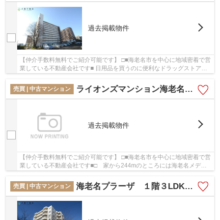
過去掲載物件
【仲介手数料無料でご紹介可能です】 □■海老名市を中心に地域密着で営
業している不動産会社です■ 日用品を買うのに便利なドラッグストアス
マイル海老名河原口店まで、106mです。駅まで...
ライオンズマンション海老名第3 7階３LDK リフォーム済【仲介手数料無料】み
売買 | 中古マンション
過去掲載物件
【仲介手数料無料でご紹介可能です】 □■海老名市を中心に地域密着で営
業している不動産会社です■□ 家から244mのところには海老名メディ
カルサポートクリニックがあります。買い物に便...
海老名プラーザ １階３LDK リフォーム済み
売買 | 中古マンション