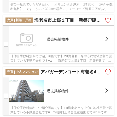
ぜひ一度見ていただきたい、「オリエンタル厚木 5階3DK 【仲介手数
料無料】」です。歩いて324mの場所に、ユーコープ 河原口店がありま
す。河原口上島合児童遊園まで237mです。中古マ...
海老名市上郷１丁目 新築戸建て 全１棟 【仲介手数料無料】
売買 | 新築一戸建
過去掲載物件
【仲介手数料無料でご紹介可能です】 □■海老名市を中心に地域密着で営
業している不動産会社です■□ 「海老名市上郷１丁目 新築戸建て 全
１棟 【仲介手数料無料】」の物件情報をお探...
アパガーデンコート海老名4階 3ＬＤＫ リフォーム済み【仲介手数料0円】
売買 | 中古マンション
過去掲載物件
【仲介手数料無料でご紹介可能です】 □■海老名市を中心に地域密着で営
業している不動産会社です■ □河原口上島合児童遊園まで261mです。
薬や日用品を買うのに便利なドラッグストアスマ...