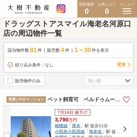
閲覧履歴
お気に入り
メニュー
0
0
ドラッグストアスマイル海老名河原口
店の周辺物件一覧
81
4
1～30
該当物件数
件
販売数
件
件を表示
変更
絞り込み条件：
なし
販売物件のみ
ペット飼育可 ベルドゥムール海老名弐番館11階３LDKリフォーム済み【仲介手数料無料】
売買 | 中古マンション
7月14日 値下げ
3,790
万
円
相模線
「
厚木
」駅 徒歩11分
小田急小田原線
「
海老名
」駅 徒歩17分