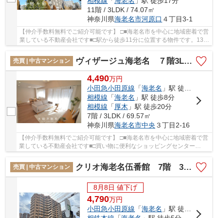
相模線
「
海老名
」駅 徒歩17分
11階 / 3LDK / 74.07㎡
神奈川県
海老名市
河原口
４丁目3-1
【仲介手数料無料でご紹介可能です】 □■海老名市を中心に地域密着で営
業している不動産会社です■□駅から徒歩11分に位置する物件です。13階
建てで街並みにも合ったおすすめの物件です。...
ヴィザージュ海老名 ７階3LDKリフォーム済み
売買 | 中古マンション
4,490
万
円
小田急小田原線
「
海老名
」駅 徒歩5分
相模線
「
海老名
」駅 徒歩8分
相模線
「
厚木
」駅 徒歩20分
7階 / 3LDK / 69.57㎡
神奈川県
海老名市
中央
３丁目2-16
【仲介手数料無料でご紹介可能です】 □■海老名市を中心に地域密着で営
業している不動産会社です■□買い物に便利なショッピングセンター
「SHOPPERS PLAZA EBINA(ショッパーズプラザ海老...
クリオ海老名伍番館 7階 3LDK リフォーム済み【仲介手数料無料】
売買 | 中古マンション
8月8日 値下げ
4,790
万
円
小田急小田原線
「
海老名
」駅 徒歩5分
相鉄本線
「
海老名
」駅 徒歩5分