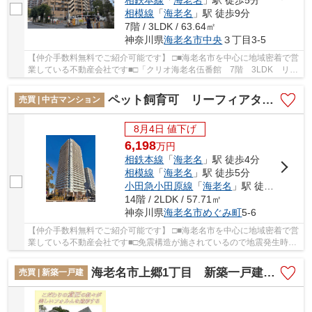
相模線
「
海老名
」駅 徒歩9分
7階 / 3LDK / 63.64㎡
神奈川県
海老名市
中央
３丁目3-5
【仲介手数料無料でご紹介可能です】 □■海老名市を中心に地域密着で営
業している不動産会社です■□「クリオ海老名伍番館 7階 3LDK リフ
ォーム済み【仲介手数料無料】」のここがイチ...
ペット飼育可 リーフィアタワー海老名ブリスコート 14階2LDKリフォーム済み【仲介手数料無料】
売買 | 中古マンション
8月4日 値下げ
6,198
万
円
相鉄本線
「
海老名
」駅 徒歩4分
相模線
「
海老名
」駅 徒歩5分
小田急小田原線
「
海老名
」駅 徒歩4分
14階 / 2LDK / 57.71㎡
神奈川県
海老名市
めぐみ町
5-6
【仲介手数料無料でご紹介可能です】 □■海老名市を中心に地域密着で営
業している不動産会社です■□免震構造が施されているので地震発生時も
ダメージが少ないです。中古でありながら、綺...
海老名市上郷1丁目 新築一戸建て 全1棟 【仲介手数料無料】
売買 | 新築一戸建