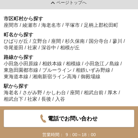
ページトップへ
市区町村から探す
座間市
/
綾瀬市
/
海老名市
/
平塚市
/
足柄上郡松田町
町名から探す
ひばりが丘
/
立野台
/
座間
/
杉久保南
/
国分寺台
/
蓼川
/
寺尾釜田
/
社家
/
深谷中
/
相模が丘
路線から探す
小田急小田原線
/
相鉄本線
/
相模線
/
小田急江ノ島線
/
東急田園都市線
/
ブルーライン
/
相鉄いずみ野線
/
東海道本線
/
湘南新宿ライン高海
/
御殿場線
駅から探す
海老名
/
さがみ野
/
かしわ台
/
座間
/
相武台前
/
厚木
/
相武台下
/
社家
/
長後
/
入谷
電話でお問い合わせ
営業時間：
9：00～18：00