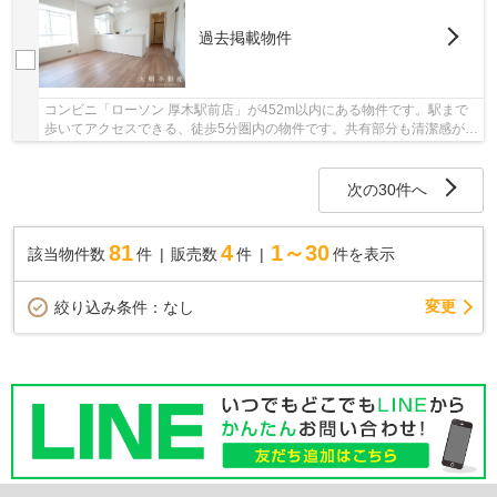
過去掲載物件
コンビニ「ローソン 厚木駅前店」が452m以内にある物件です。駅まで
歩いてアクセスできる、徒歩5分圏内の物件です。共有部分も清潔感があ
り、綺麗な中古マンションです。これから不動...
次の30件へ
81
4
1～30
該当物件数
件
販売数
件
件を表示
変更
絞り込み条件：
なし