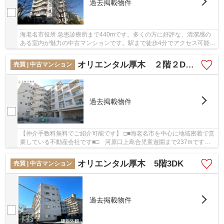
過去掲載物件
海老名市役所 急患診療所まで440mです。多くの方に好評な、清潔感の
ある室内が魅力の中古マンションです。駅まで徒歩4分でアクセス可能
な、人気の駅近物件です。こだわりの物件を海老...
オリエンタル厚木 ２階２DK リフォーム済み 【仲介手数料無料】
売買 | 中古マンション
過去掲載物件
【仲介手数料無料でご紹介可能です】 □■海老名市を中心に地域密着で営
業している不動産会社です■□ 河原口上島合児童遊園まで237mです。
汚れが付きにくい外観タイルできれいな物件。中...
オリエンタル厚木 5階3DK
売買 | 中古マンション
過去掲載物件