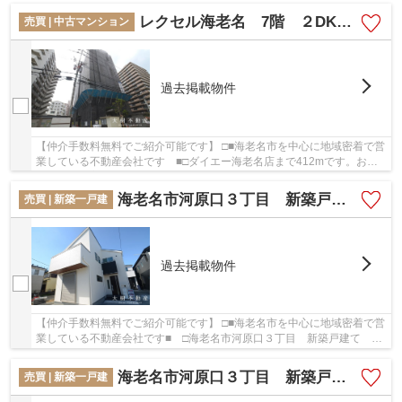
レクセル海老名 7階 ２DK リフォーム済み 【仲介手数料無料】
売買 | 中古マンション
過去掲載物件
【仲介手数料無料でご紹介可能です】 □■海老名市を中心に地域密着で営
業している不動産会社です ■□ダイエー海老名店まで412mです。お体
が不自由な方でも、エレベーター付きの物件なの...
海老名市河原口３丁目 新築戸建て 全５棟 【仲介手数料無料】
売買 | 新築一戸建
過去掲載物件
【仲介手数料無料でご紹介可能です】 □■海老名市を中心に地域密着で営
業している不動産会社です■ □海老名市河原口３丁目 新築戸建て 全
５棟 【仲介手数料無料】の詳しい情報。ニー...
海老名市河原口３丁目 新築戸建て 全５棟 【仲介手数料無料】
売買 | 新築一戸建