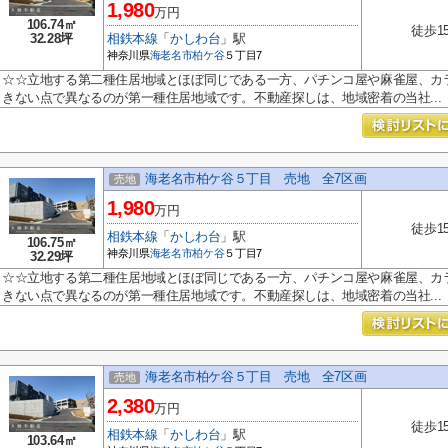
1,980
万円
106.74㎡
徒歩1
32.28坪
相鉄本線
「
かしわ台
」駅
神奈川県
海老名市
柏ケ谷
５丁目7
☆☆立地する第二種住居地域とほぼ同じである一方、パチンコ屋や麻雀屋、カ
きない点で異なるのが第一種住居地域です。不動産探しは、地域密着の当社...
海老名市柏ケ谷５丁目 売地 全7区画
売地
1,980
万円
徒歩1
相鉄本線
「
かしわ台
」駅
106.75㎡
神奈川県
海老名市
柏ケ谷
５丁目7
32.29坪
☆☆立地する第二種住居地域とほぼ同じである一方、パチンコ屋や麻雀屋、カ
きない点で異なるのが第一種住居地域です。不動産探しは、地域密着の当社...
海老名市柏ケ谷５丁目 売地 全7区画
売地
2,380
万円
徒歩1
相鉄本線
「
かしわ台
」駅
103.64㎡