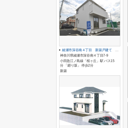
綾瀬市深谷南４丁目 新築戸建て 全5棟【仲介手数料無料】
神奈川県綾瀬市深谷南４丁目7-9
小田急江ノ島線「桜ヶ丘」駅 バス15
分 「廻り坂」 停歩2分
新築