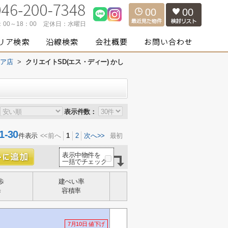
00
00
：00～18：00
定休日：
水曜日
エア店
>
クリエイトSD(エス・ディー) かし
表示件数：
-30
件表示
<<前へ
1
2
次へ>>
最初
表示中物件を
一括でチェック
歩
建ぺい率
歩
容積率
7月10日 値下げ