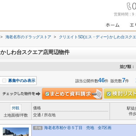
営業時間：
9
>
海老名市のドラッグストア
>
クリエイトSD(エス・ディー) かしわ台スク
) かしわ台スクエア店周辺物件
並び順：
46
7
1
募集中のみ表示
該当公開件数
件 販売数
件
外観
価格
駅徒
停
交通 / 所在地
土地面積/坪数
海老名市柏ケ谷５丁目 売地 全7区画
売地