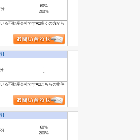
60%
7分
200%
ている不動産会社です■□多くの方から
料】
-
7分
-
ている不動産会社です■□こちらの物件
料】
60%
5分
200%