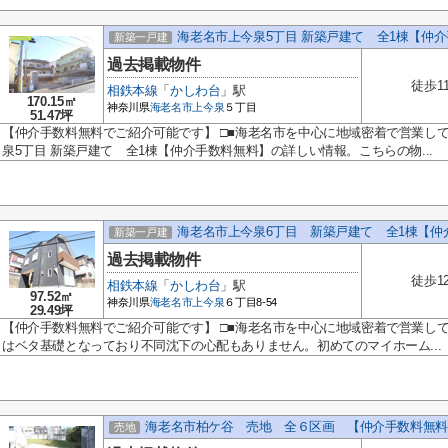
海老名市上今泉5丁目 新築戸建て 全1棟【仲
新築一戸建
過去掲載物件
徒歩1
相鉄本線
「
かしわ台
」駅
170.15㎡
神奈川県
海老名市
上今泉
５丁目
51.47坪
【仲介手数料無料でご紹介可能です】 □■海老名市を中心に地域密着で営業して
泉5丁目 新築戸建て 全1棟【仲介手数料無料】の詳しい情報。こちらの物...
海老名市上今泉6丁目 新築戸建て 全1棟【仲
新築一戸建
過去掲載物件
徒歩1
相鉄本線
「
かしわ台
」駅
97.52㎡
神奈川県
海老名市
上今泉
６丁目8-54
29.49坪
【仲介手数料無料でご紹介可能です】 □■海老名市を中心に地域密着で営業し
はベタ基礎となっており不同沈下の心配もありません。初めてのマイホーム...
海老名市柏ケ谷 売地 全６区画 【仲介手数料無料
売地