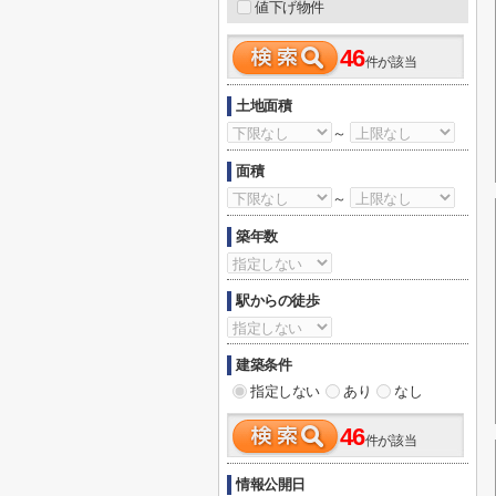
値下げ物件
46
件が該当
土地面積
～
面積
～
築年数
駅からの徒歩
建築条件
指定しない
あり
なし
46
件が該当
情報公開日