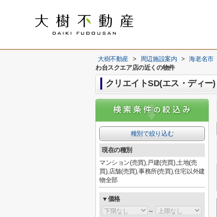
大樹不動産
>
周辺施設案内
>
海老名市
わ台スクエア店の近くの物件
クリエイトSD(エス・ディー
種別で絞り込む
現在の種別
マンション(売買),戸建(売買),土地(売
買),店舗(売買),事務所(売買),住宅以外建
物全部
▼価格
～