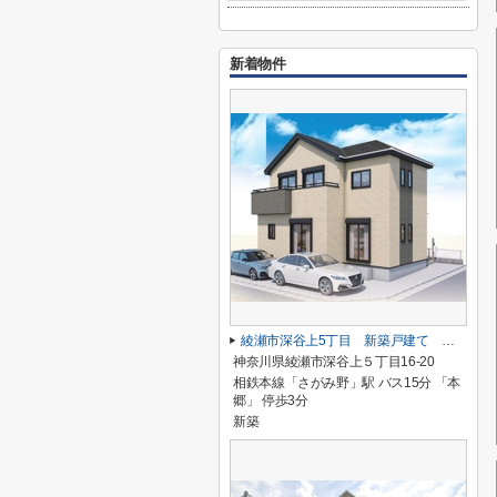
新着物件
綾瀬市深谷上5丁目 新築戸建て 全１棟【仲介手数料無料】
神奈川県綾瀬市深谷上５丁目16-20
相鉄本線「さがみ野」駅 バス15分 「本
郷」 停歩3分
新築