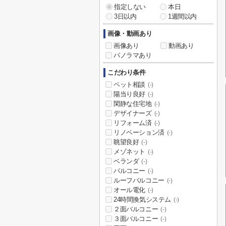
指定しない
本日
3日以内
1週間以内
画像・動画あり
画像あり
動画あり
パノラマあり
こだわり条件
ペット相談
(-)
陽当り良好
(-)
閑静な住宅地
(-)
デザイナーズ
(-)
リフォーム済
(-)
リノベーション済
(-)
眺望良好
(-)
メゾネット
(-)
ベランダ
(-)
バルコニー
(-)
ルーフバルコニー
(-)
オール電化
(-)
24時間換気システム
(-)
２面バルコニー
(-)
３面バルコニー
(-)