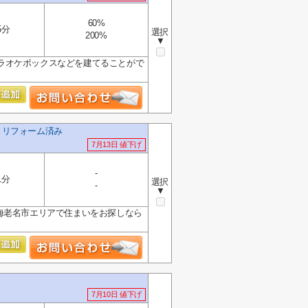
60%
5分
選択
200%
▼
ラオケボックスなどを建てることがで
K リフォーム済み
7月13日 値下げ
-
1分
選択
-
▼
海老名市エリアで住まいをお探しなら
7月10日 値下げ