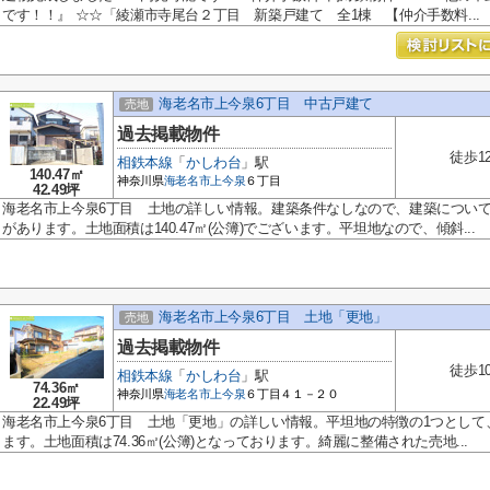
です！！』 ☆☆「綾瀬市寺尾台２丁目 新築戸建て 全1棟 【仲介手数料...
海老名市上今泉6丁目 中古戸建て
売地
過去掲載物件
徒歩1
相鉄本線
「
かしわ台
」駅
140.47㎡
神奈川県
海老名市
上今泉
６丁目
42.49坪
海老名市上今泉6丁目 土地の詳しい情報。建築条件なしなので、建築につい
があります。土地面積は140.47㎡(公簿)でございます。平坦地なので、傾斜...
海老名市上今泉6丁目 土地「更地」
売地
過去掲載物件
徒歩1
相鉄本線
「
かしわ台
」駅
74.36㎡
神奈川県
海老名市
上今泉
６丁目４１－２０
22.49坪
海老名市上今泉6丁目 土地「更地」の詳しい情報。平坦地の特徴の1つとして
ます。土地面積は74.36㎡(公簿)となっております。綺麗に整備された売地...