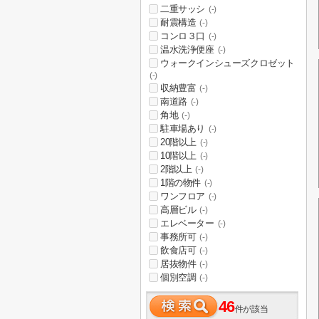
二重サッシ
(-)
耐震構造
(-)
コンロ３口
(-)
温水洗浄便座
(-)
ウォークインシューズクロゼット
(-)
収納豊富
(-)
南道路
(-)
角地
(-)
駐車場あり
(-)
20階以上
(-)
10階以上
(-)
2階以上
(-)
1階の物件
(-)
ワンフロア
(-)
高層ビル
(-)
エレベーター
(-)
事務所可
(-)
飲食店可
(-)
居抜物件
(-)
個別空調
(-)
46
件が該当