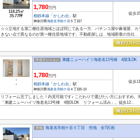
1,780
万円
118.25㎡
徒歩1
35.77坪
相鉄本線
「
かしわ台
」駅
神奈川県
海老名市
柏ケ谷
５丁目7
☆☆立地する第二種住居地域とほぼ同じである一方、パチンコ屋や麻雀屋、カ
きない点で異なるのが第一種住居地域です。不動産探しは、地域密着の当社...
東建ニューハイツ海老名13号棟 4階3LD
中古マンション
1,780
万円
-
徒歩1
-
相鉄本線
「
かしわ台
」駅
神奈川県
海老名市
柏ケ谷
４丁目5-13
リフォーム完了しました！内見可能です♪ こだわりで選びたい方におすすめ。
「東建ニューハイツ海老名13号棟 4階3LDK リフォーム済み」。徒歩12...
海老名市柏ケ谷５丁目 売地 全7区画
売地