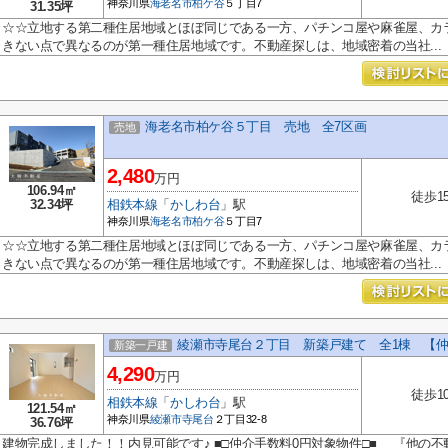
神奈川県
海老名市
柏ケ谷
５丁目7
31.35坪
☆☆立地する第二種住居地域とほぼ同じである一方、パチンコ屋や麻雀屋、カ
きない点で異なるのが第一種住居地域です。不動産探しは、地域密着の当社...
海老名市柏ケ谷５丁目 売地 全7区画
売地
2,480
万円
106.94㎡
徒歩1
32.34坪
相鉄本線
「
かしわ台
」駅
神奈川県
海老名市
柏ケ谷
５丁目7
☆☆立地する第二種住居地域とほぼ同じである一方、パチンコ屋や麻雀屋、カ
きない点で異なるのが第一種住居地域です。不動産探しは、地域密着の当社...
綾瀬市寺尾台２丁目 新築戸建て 全1棟 【
新築一戸建
4,290
万円
徒歩1
相鉄本線
「
かしわ台
」駅
121.54㎡
神奈川県
綾瀬市
寺尾台
２丁目32-8
36.76坪
建物完成しました！！内見可能です♪ ■□仲介手数料0円対象物件□■ 『他の不