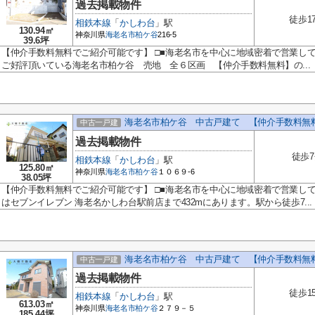
過去掲載物件
徒歩1
相鉄本線
「
かしわ台
」駅
130.94㎡
神奈川県
海老名市
柏ケ谷
216-5
39.6坪
【仲介手数料無料でご紹介可能です】 □■海老名市を中心に地域密着で営業し
ご好評頂いている海老名市柏ケ谷 売地 全６区画 【仲介手数料無料】の...
海老名市柏ケ谷 中古戸建て 【仲介手数料無
中古一戸建
過去掲載物件
徒歩
相鉄本線
「
かしわ台
」駅
125.80㎡
神奈川県
海老名市
柏ケ谷
１０６９-6
38.05坪
【仲介手数料無料でご紹介可能です】 □■海老名市を中心に地域密着で営業し
はセブンイレブン 海老名かしわ台駅前店まで432mにあります。駅から徒歩7...
海老名市柏ケ谷 中古戸建て 【仲介手数料無
中古一戸建
過去掲載物件
徒歩1
相鉄本線
「
かしわ台
」駅
613.03㎡
神奈川県
海老名市
柏ケ谷
２７９－５
185.44坪