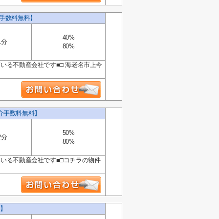
介手数料無料】
40%
1分
80%
いる不動産会社です■□ 海老名市上今
介手数料無料】
50%
2分
80%
ている不動産会社です■□コチラの物件
】