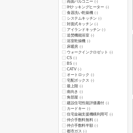
両面バルコニー
(-)
IHクッキングヒーター
(-)
食器洗い乾燥機
(-)
システムキッチン
(-)
対面式キッチン
(-)
アイランドキッチン
(-)
追焚機能浴室
(-)
浴室乾燥機
(-)
床暖房
(-)
ウォークインクロゼット
(-)
CS
(-)
BS
(-)
CATV
(-)
オートロック
(-)
宅配ボックス
(-)
最上階
(-)
南向き
(-)
角部屋
(-)
建設住宅性能評価書付
(-)
カードキー
(-)
住宅金融支援機構利用可
(-)
仲介手数料無料
(-)
仲介手数料半額
(-)
都市ガス
(-)