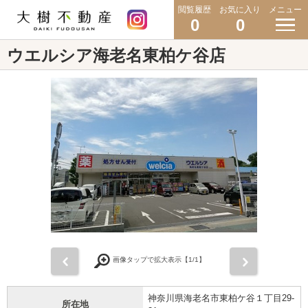
閲覧履歴
お気に入り
メニュー
0
0
ウエルシア海老名東柏ケ谷店
前
次
画像タップで拡大表示【
1
/1】
神奈川県海老名市東柏ケ谷１丁目29-
所在地