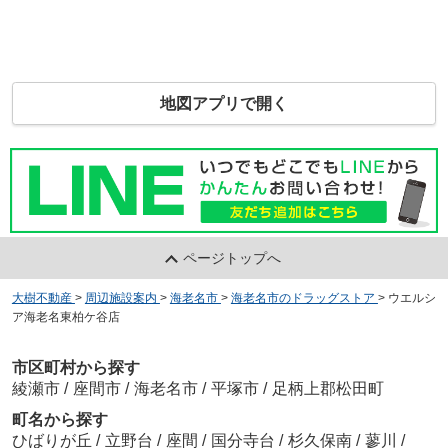
地図アプリで開く
ページトップへ
大樹不動産
>
周辺施設案内
>
海老名市
>
海老名市のドラッグストア
>
ウエルシ
ア海老名東柏ケ谷店
市区町村から探す
綾瀬市
/
座間市
/
海老名市
/
平塚市
/
足柄上郡松田町
町名から探す
ひばりが丘
/
立野台
/
座間
/
国分寺台
/
杉久保南
/
蓼川
/