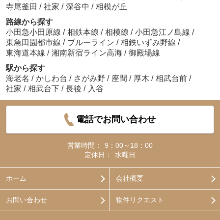
寺尾釜田
/
社家
/
深谷中
/
相模が丘
路線から探す
小田急小田原線
/
相鉄本線
/
相模線
/
小田急江ノ島線
/
東急田園都市線
/
ブルーライン
/
相鉄いずみ野線
/
東海道本線
/
湘南新宿ライン高海
/
御殿場線
駅から探す
海老名
/
かしわ台
/
さがみ野
/
座間
/
厚木
/
相武台前
/
社家
/
相武台下
/
長後
/
入谷
電話でお問い合わせ
営業時間：
9：00～18：00
定休日：
水曜日
ホーム
会社概要
お問い合わせ
物件リクエスト