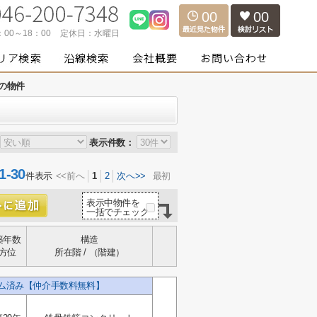
00
00
：00～18：00
定休日：
水曜日
の物件
表示件数：
-30
件表示
<<前へ
1
2
次へ>>
最初
表示中物件を
一括でチェック
築年数
構造
方位
所在階 / （階建）
ーム済み【仲介手数料無料】