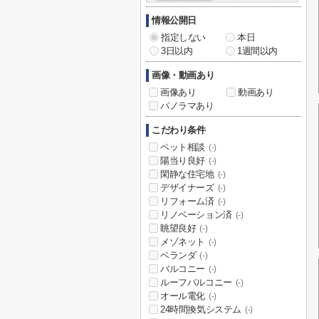
情報公開日
指定しない
本日
3日以内
1週間以内
画像・動画あり
画像あり
動画あり
パノラマあり
こだわり条件
ペット相談
(-)
陽当り良好
(-)
閑静な住宅地
(-)
デザイナーズ
(-)
リフォーム済
(-)
リノベーション済
(-)
眺望良好
(-)
メゾネット
(-)
ベランダ
(-)
バルコニー
(-)
ルーフバルコニー
(-)
オール電化
(-)
24時間換気システム
(-)