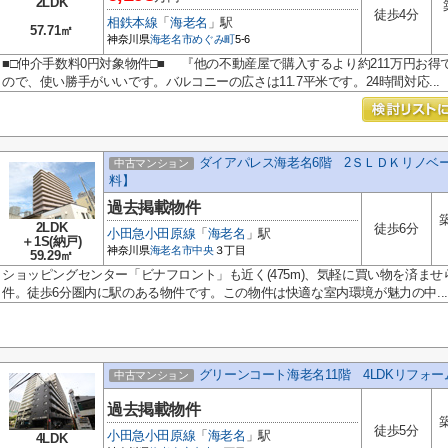
2LDK
徒歩4分
相鉄本線
「
海老名
」駅
57.71㎡
神奈川県
海老名市
めぐみ町
5-6
■□仲介手数料0円対象物件□■ 『他の不動産屋で購入するより約211万円お得で
ので、使い勝手がいいです。バルコニーの広さは11.7平米です。24時間対応...
ダイアパレス海老名6階 2ＳＬＤＫリノベ
中古マンション
料】
過去掲載物件
2LDK
徒歩6分
小田急小田原線
「
海老名
」駅
＋1S(納戸)
神奈川県
海老名市
中央
３丁目
59.29㎡
ショッピングセンター「ビナフロント」も近く(475m)、気軽に買い物を済ませ
件。徒歩6分圏内に駅のある物件です。この物件は快適な室内環境が魅力の中...
グリーンコート海老名11階 4LDKリフォ
中古マンション
過去掲載物件
徒歩5分
小田急小田原線
「
海老名
」駅
4LDK