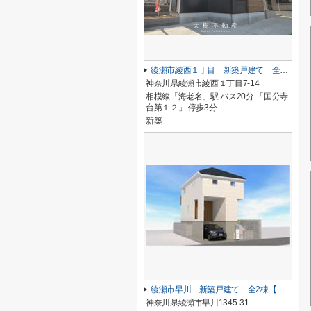
綾瀬市綾西１丁目 新築戸建て 全１棟【仲介手数料無料】
神奈川県綾瀬市綾西１丁目7-14
相模線「海老名」駅 バス20分 「国分寺
台第１２」 停歩3分
新築
綾瀬市早川 新築戸建て 全2棟【仲介手数料無料】
神奈川県綾瀬市早川1345-31