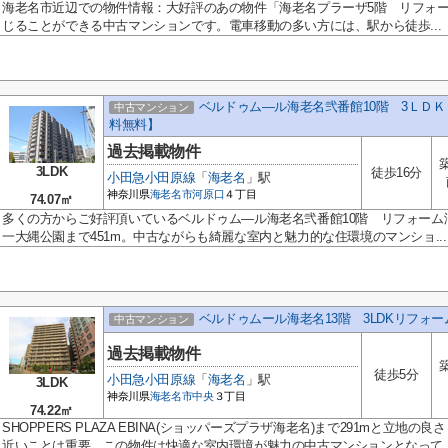
海老名市近辺での物件情報：大好評のあの物件「海老名プラーザ5階 リフォ
じることができる中古マンションです。電車移動の多い方には、駅から徒歩...
ベルドゥム―ル海老名弐番館10階 3ＬＤ
中古マンション
料無料】
過去掲載物件
3LDK
徒歩16分
小田急小田原線
「
海老名
」駅
神奈川県
海老名市
河原口
４丁目
74.07㎡
多くの方からご好評頂いているベルドゥム―ル海老名弐番館10階 リフォーム
一大縄公園まで451m。中古ながらも綺麗な室内と魅力的な住環境のマンショ...
ベルドゥムール海老名13階 3LDKリフォ
中古マンション
過去掲載物件
徒歩5分
小田急小田原線
「
海老名
」駅
3LDK
神奈川県
海老名市
中央
３丁目
74.22㎡
SHOPPERS PLAZA EBINA(ショッパーズプラザ海老名)まで291mと立
近いことは重要。この物件は快適な室内環境が魅力の中古マンションとなって..