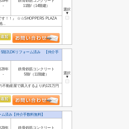
築29年
鉄骨鉄筋コンクリート
-
11階/（14階建）
選択
▼
！』 ☆☆SHOPPERS PLAZA
..
5階2LDKリフォーム済み 【仲介手
築28年
鉄骨鉄筋コンクリート
選択
-
5階/（11階建）
▼
の不動産屋で購入するより約121万円
ォーム済み【仲介手数料無料】
築29年
鉄骨鉄筋コンクリート