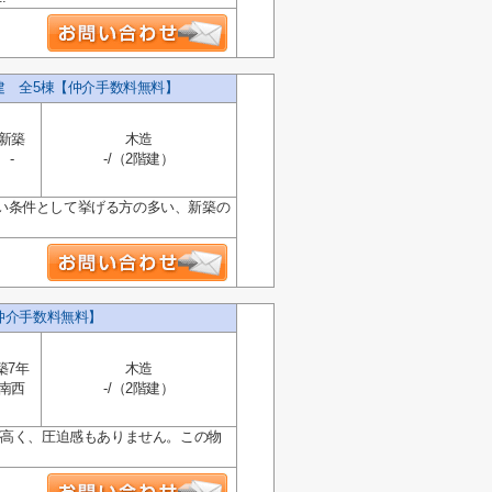
建 全5棟【仲介手数料無料】
新築
木造
-
-/（2階建）
い条件として挙げる方の多い、新築の
仲介手数料無料】
築7年
木造
南西
-/（2階建）
が高く、圧迫感もありません。この物
.