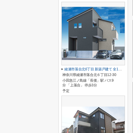
綾瀬市落合北6丁目 新築戸建て 全1棟【仲介手数料無料】
神奈川県綾瀬市落合北６丁目12-30
小田急江ノ島線「長後」駅 バス9
分 「上落合」 停歩3分
予定