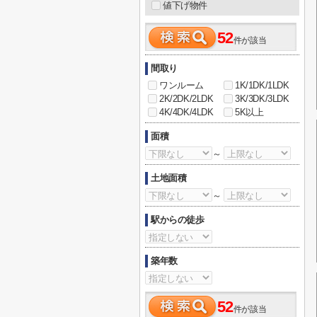
値下げ物件
52
件が該当
間取り
ワンルーム
1K/1DK/1LDK
2K/2DK/2LDK
3K/3DK/3LDK
4K/4DK/4LDK
5K以上
面積
～
土地面積
～
駅からの徒歩
築年数
52
件が該当