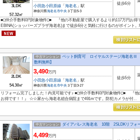
徒歩6分
3LDK
小田急小田原線
「
海老名
」駅
神奈川県
海老名市
中央
３丁目5-3
57.32㎡
■□仲介手数料0円対象物件□■ 『他の不動産屋で購入するより約117万円お得です！
EBINA(ショッパーズプラザ海老名)まで徒歩6分と気軽に行けるのがポイント。地.
ペット飼育可 ロイヤルステージ海老名Ⅲ 
中古マンション
数料無料】
3,490
万円
2LDK
徒歩5分
小田急小田原線
「
海老名
」駅
54.30㎡
神奈川県
海老名市
中央
３丁目3-27
リフォーム完了しました！内見可能です♪ ■□仲介手数料0円対象物件□■ 『他
お得です！！』 ☆☆家から海老名総合病院まで491mです。防犯カメラが付...
ダイアパレス海老名 10階 2SLDKリフ
中古マンション
4,499
万円