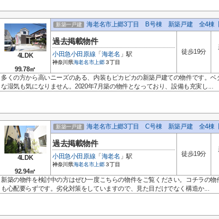
海老名市上郷3丁目 B号棟 新築戸建 全4棟
新築一戸建
過去掲載物件
徒歩19分
小田急小田原線
「
海老名
」駅
4LDK
神奈川県
海老名市
上郷
３丁目
99.78㎡
多くの方から高いニーズのある、内装もピカピカの新築戸建ての物件です。ベ
な湿気も気になりません。2020年7月築の物件となっており、設備も充実し...
海老名市上郷3丁目 C号棟 新築戸建 全4棟
新築一戸建
過去掲載物件
徒歩19分
小田急小田原線
「
海老名
」駅
4LDK
神奈川県
海老名市
上郷
３丁目
92.94㎡
新築の物件を検討中の方はぜひ一度こちらの物件をご覧ください。コチラの物
も心配要らずです。劣化対策をしていますので、見た目だけでなく構造か...