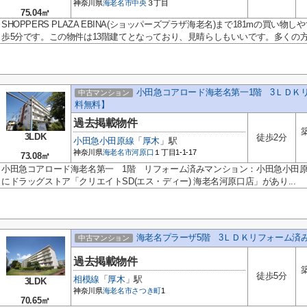
神奈川県
海老名市
中央
３丁目
75.04㎡
SHOPPERS PLAZA EBINA(ショッパーズプラザ海老名)まで181mの買
歩5分です。この物件は13階建てとなっており、見晴らしもいいです。多くの方.
小田急コアロード海老名第一1階 3ＬＤＫ
中古マンション
料無料】
過去掲載物件
3LDK
徒歩2分
小田急小田原線
「
厚木
」駅
神奈川県
海老名市
河原口
１丁目1-1-17
73.08㎡
小田急コアロード海老名第一 1階 リフォーム済みマンション：小田急小田原
にドラッグストア「クリエイトSD(エス・ディー) 海老名河原口店」があり...
海老名プラーザ5階 3ＬＤＫリフォーム済
中古マンション
過去掲載物件
徒歩5分
相模線
「
厚木
」駅
3LDK
神奈川県
海老名市
さつき町
1
70.65㎡