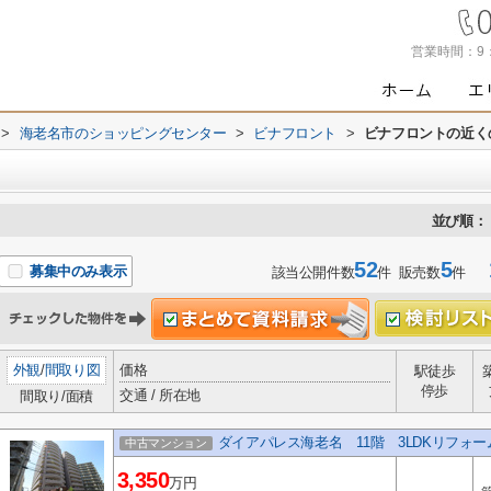
営業時間：
9
>
海老名市のショッピングセンター
>
ビナフロント
>
ビナフロントの近く
並び順：
52
5
1
募集中のみ表示
該当公開件数
件 販売数
件
外観
/
間取り図
価格
駅徒歩
停歩
交通 / 所在地
間取り/面積
ダイアパレス海老名 11階 3LDKリフォ
中古マンション
3,350
万円