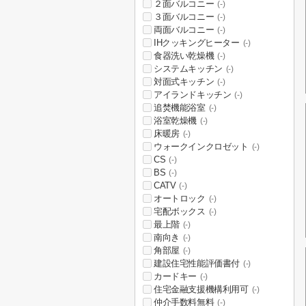
２面バルコニー
(-)
３面バルコニー
(-)
両面バルコニー
(-)
IHクッキングヒーター
(-)
食器洗い乾燥機
(-)
システムキッチン
(-)
対面式キッチン
(-)
アイランドキッチン
(-)
追焚機能浴室
(-)
浴室乾燥機
(-)
床暖房
(-)
ウォークインクロゼット
(-)
CS
(-)
BS
(-)
CATV
(-)
オートロック
(-)
宅配ボックス
(-)
最上階
(-)
南向き
(-)
角部屋
(-)
建設住宅性能評価書付
(-)
カードキー
(-)
住宅金融支援機構利用可
(-)
仲介手数料無料
(-)