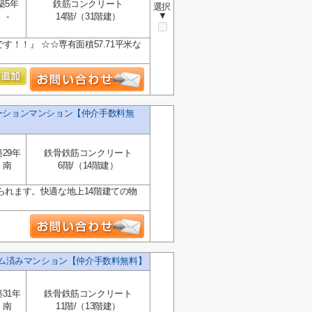
築5年
鉄筋コンクリート
選択
▼
-
14階/（31階建）
す！！』 ☆☆専有面積57.71平米な
ーションマンション【仲介手数料無
築29年
鉄骨鉄筋コンクリート
南
6階/（14階建）
られます。快適な地上14階建ての物
ーム済みマンション【仲介手数料無料】
築31年
鉄骨鉄筋コンクリート
南
11階/（13階建）