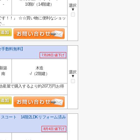
-
10階/（14階建）
選択
▼
です！！』 ☆☆買い物に便利なショッ
..
介手数料無料】
7月28日 値下げ
新築
木造
選択
南
-/（2階建）
▼
動産屋で購入するより約207万円お得
コート 14階2LDKリフォーム済み
8月4日 値下げ