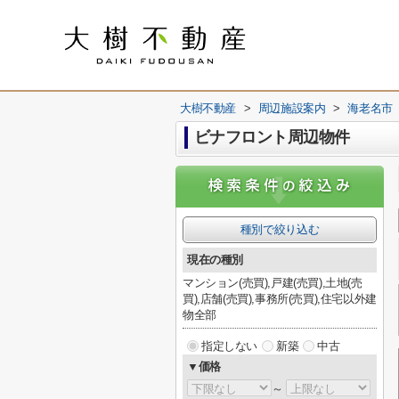
大樹不動産
>
周辺施設案内
>
海老名市
ビナフロント周辺物件
種別で絞り込む
現在の種別
マンション(売買),戸建(売買),土地(売
買),店舗(売買),事務所(売買),住宅以外建
物全部
指定しない
新築
中古
▼価格
～