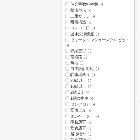
仲介手数料半額
(-)
都市ガス
(-)
二重サッシ
(-)
耐震構造
(-)
コンロ３口
(-)
温水洗浄便座
(-)
ウォークインシューズクロゼット
(-)
収納豊富
(-)
南道路
(-)
角地
(-)
自由設計対応
(-)
駐車場あり
(-)
20階以上
(-)
10階以上
(-)
2階以上
(-)
1階の物件
(-)
ワンフロア
(-)
高層ビル
(-)
エレベーター
(-)
事務所可
(-)
飲食店可
(-)
居抜物件
(-)
個別空調