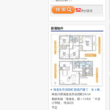
(-)
52
件が該当
新着物件
海老名市浜田町 新築戸建て 全１棟【仲介手数料無料】
神奈川県海老名市浜田町24-14
相鉄本線「海老名」駅 バス4分 「大谷
小学校」 停歩2分
予定