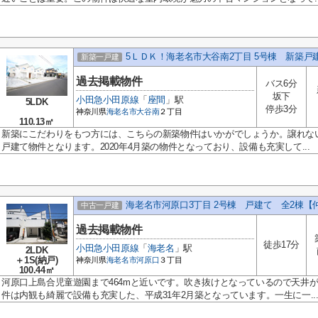
5ＬＤＫ！海老名市大谷南2丁目 5号棟 新築戸
新築一戸建
過去掲載物件
バス6分
坂下
小田急小田原線
「
座間
」駅
5LDK
停歩3分
神奈川県
海老名市
大谷南
２丁目
110.13㎡
新築にこだわりをもつ方には、こちらの新築物件はいかがでしょうか。譲れな
戸建て物件となります。2020年4月築の物件となっており、設備も充実して...
海老名市河原口3丁目 2号棟 戸建て 全2棟【
中古一戸建
過去掲載物件
徒歩17分
小田急小田原線
「
海老名
」駅
2LDK
＋1S(納戸)
神奈川県
海老名市
河原口
３丁目
100.44㎡
河原口上島合児童遊園まで464mと近いです。吹き抜けとなっているので天井
件は内観も綺麗で設備も充実した、平成31年2月築となっています。一生に一..