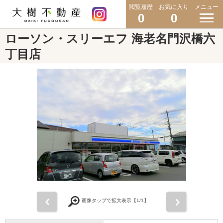
閲覧履歴
お気に入り
メニュー
0
0
ローソン・スリーエフ 海老名門沢橋六
丁目店
前
次
画像タップで拡大表示【
1
/1】