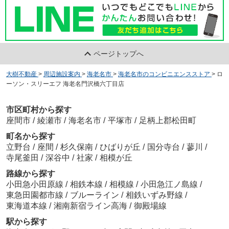
ページトップへ
大樹不動産
>
周辺施設案内
>
海老名市
>
海老名市のコンビニエンスストア
>
ロ
ーソン・スリーエフ 海老名門沢橋六丁目店
市区町村から探す
座間市
/
綾瀬市
/
海老名市
/
平塚市
/
足柄上郡松田町
町名から探す
立野台
/
座間
/
杉久保南
/
ひばりが丘
/
国分寺台
/
蓼川
/
寺尾釜田
/
深谷中
/
社家
/
相模が丘
路線から探す
小田急小田原線
/
相鉄本線
/
相模線
/
小田急江ノ島線
/
東急田園都市線
/
ブルーライン
/
相鉄いずみ野線
/
東海道本線
/
湘南新宿ライン高海
/
御殿場線
駅から探す