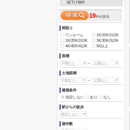
値下げ物件
19
件が該当
間取り
ワンルーム
1K/1DK/1LDK
2K/2DK/2LDK
3K/3DK/3LDK
4K/4DK/4LDK
5K以上
面積
～
土地面積
～
建築条件
指定しない
あり
なし
駅からの徒歩
築年数