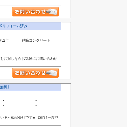
DKリフォーム済み
築32年
鉄筋コンクリート
-
-
報をお探しならお気軽にお問い合わせ
無料】
-
-
-
-
ている不動産会社です■ □ぜひ一度見