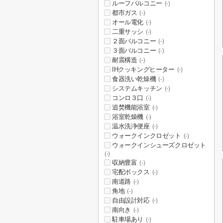
ルーフバルコニー
(-)
都市ガス
(-)
オール電化
(-)
二重サッシ
(-)
２面バルコニー
(-)
３面バルコニー
(-)
耐震構造
(-)
IHクッキングヒーター
(-)
食器洗い乾燥機
(-)
システムキッチン
(-)
コンロ３口
(-)
追焚機能浴室
(-)
浴室乾燥機
(-)
温水洗浄便座
(-)
ウォークインクロゼット
(-)
ウォークインシューズクロゼット
(-)
収納豊富
(-)
宅配ボックス
(-)
南道路
(-)
角地
(-)
自由設計対応
(-)
南向き
(-)
駐車場あり
(-)