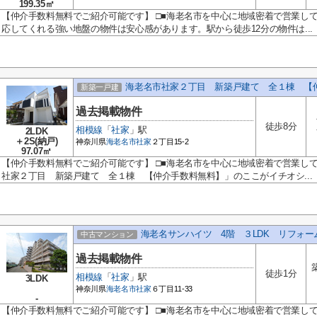
199.35㎡
【仲介手数料無料でご紹介可能です】 □■海老名市を中心に地域密着で営業し
応してくれる強い地盤の物件は安心感があります。駅から徒歩12分の物件は...
海老名市社家２丁目 新築戸建て 全１棟 【
新築一戸建
過去掲載物件
徒歩8分
相模線
「
社家
」駅
2LDK
＋2S(納戸)
神奈川県
海老名市
社家
２丁目15-2
97.07㎡
【仲介手数料無料でご紹介可能です】 □■海老名市を中心に地域密着で営業し
社家２丁目 新築戸建て 全１棟 【仲介手数料無料】」のここがイチオシ...
海老名サンハイツ 4階 ３LDK リフォ
中古マンション
過去掲載物件
徒歩1分
相模線
「
社家
」駅
3LDK
神奈川県
海老名市
社家
６丁目11-33
-
【仲介手数料無料でご紹介可能です】 □■海老名市を中心に地域密着で営業し