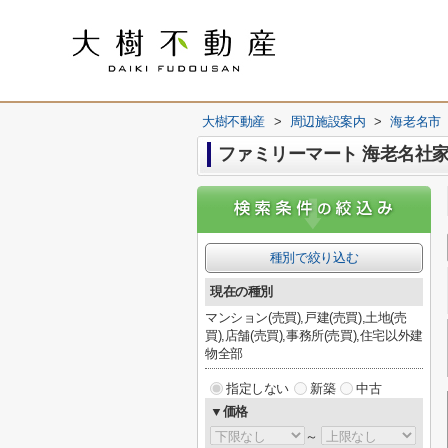
大樹不動産
>
周辺施設案内
>
海老名市
ファミリーマート 海老名社
種別で絞り込む
現在の種別
マンション(売買),戸建(売買),土地(売
買),店舗(売買),事務所(売買),住宅以外建
物全部
指定しない
新築
中古
▼価格
～