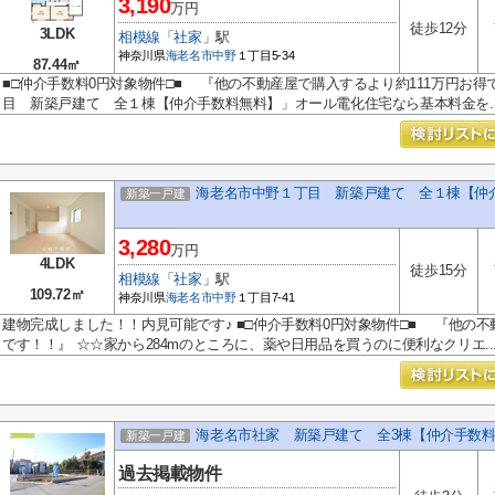
3,190
万円
徒歩12分
3LDK
相模線
「
社家
」駅
神奈川県
海老名市
中野
１丁目5-34
87.44㎡
■□仲介手数料0円対象物件□■ 『他の不動産屋で購入するより約111万円お得
目 新築戸建て 全１棟【仲介手数料無料】」オール電化住宅なら基本料金を..
海老名市中野１丁目 新築戸建て 全１棟【仲
新築一戸建
3,280
万円
4LDK
徒歩15分
相模線
「
社家
」駅
109.72㎡
神奈川県
海老名市
中野
１丁目7-41
建物完成しました！！内見可能です♪ ■□仲介手数料0円対象物件□■ 『他の不
です！！』 ☆☆家から284mのところに、薬や日用品を買うのに便利なクリエ..
海老名市社家 新築戸建て 全3棟【仲介手数
新築一戸建
過去掲載物件