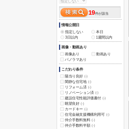
19
件が該当
情報公開日
指定しない
本日
3日以内
1週間以内
画像・動画あり
画像あり
動画あり
パノラマあり
こだわり条件
陽当り良好
(-)
閑静な住宅地
(-)
リフォーム済
(-)
リノベーション済
(-)
建設住宅性能評価書付
(-)
眺望良好
(-)
カードキー
(-)
住宅金融支援機構利用可
(-)
仲介手数料無料
(-)
仲介手数料半額
(-)