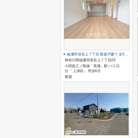
綾瀬市深谷上７丁目 新築戸建て 全5棟【仲介手数料無料】
神奈川県綾瀬市深谷上７丁目29
小田急江ノ島線「長後」駅 バス11
分 「上深谷」 停歩6分
新築