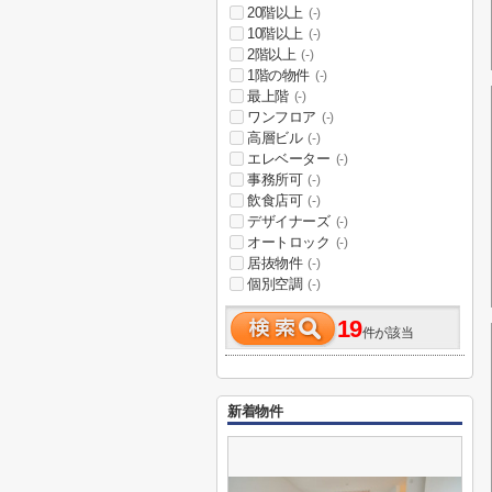
20階以上
(-)
10階以上
(-)
2階以上
(-)
1階の物件
(-)
最上階
(-)
ワンフロア
(-)
高層ビル
(-)
エレベーター
(-)
事務所可
(-)
飲食店可
(-)
デザイナーズ
(-)
オートロック
(-)
居抜物件
(-)
個別空調
(-)
19
件が該当
新着物件