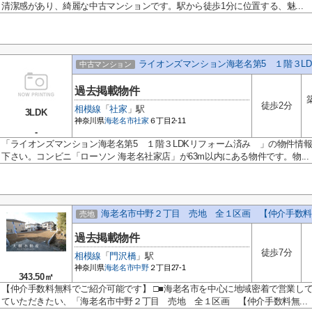
清潔感があり、綺麗な中古マンションです。駅から徒歩1分に位置する、魅...
ライオンズマンション海老名第5 １階３L
中古マンション
過去掲載物件
徒歩2分
相模線
「
社家
」駅
3LDK
神奈川県
海老名市
社家
６丁目2-11
-
「ライオンズマンション海老名第5 １階３LDKリフォーム済み 」の物件情
下さい。コンビニ「ローソン 海老名社家店」が63m以内にある物件です。物...
海老名市中野２丁目 売地 全１区画 【仲介手数料
売地
過去掲載物件
徒歩7分
相模線
「
門沢橋
」駅
神奈川県
海老名市
中野
２丁目27-1
343.50㎡
【仲介手数料無料でご紹介可能です】 □■海老名市を中心に地域密着で営業し
ていただきたい、「海老名市中野２丁目 売地 全１区画 【仲介手数料無...