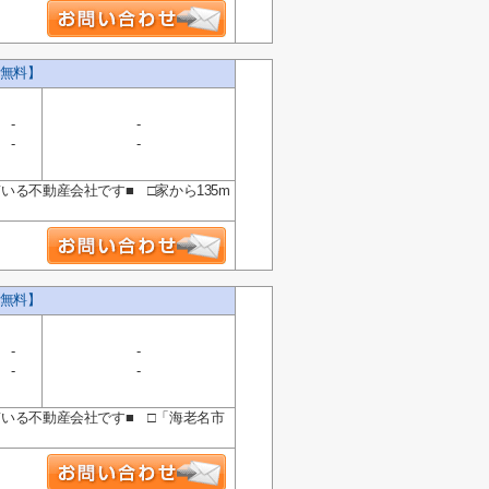
無料】
-
-
-
-
る不動産会社です■ □家から135m
無料】
-
-
-
-
ている不動産会社です■ □「海老名市