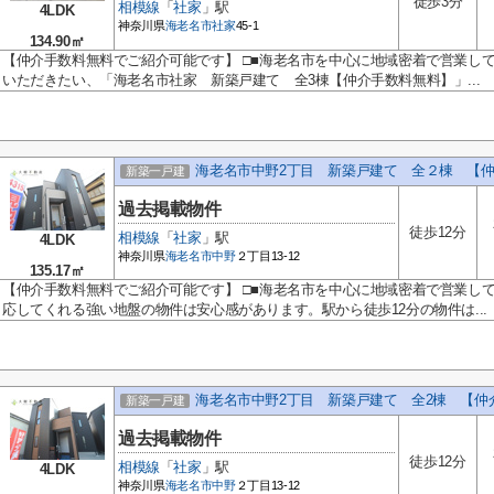
徒歩3分
相模線
「
社家
」駅
4LDK
神奈川県
海老名市
社家
45-1
134.90㎡
【仲介手数料無料でご紹介可能です】 □■海老名市を中心に地域密着で営業して
いただきたい、「海老名市社家 新築戸建て 全3棟【仲介手数料無料】」...
海老名市中野2丁目 新築戸建て 全２棟 【
新築一戸建
過去掲載物件
徒歩12分
相模線
「
社家
」駅
4LDK
神奈川県
海老名市
中野
２丁目13-12
135.17㎡
【仲介手数料無料でご紹介可能です】 □■海老名市を中心に地域密着で営業し
応してくれる強い地盤の物件は安心感があります。駅から徒歩12分の物件は...
海老名市中野2丁目 新築戸建て 全2棟 【仲
新築一戸建
過去掲載物件
徒歩12分
相模線
「
社家
」駅
4LDK
神奈川県
海老名市
中野
２丁目13-12