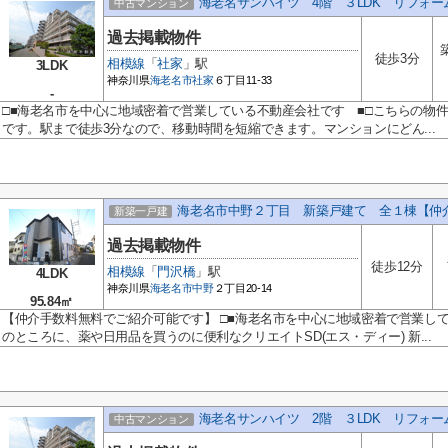
海老名サンハイツ 4階 ３LDK リフォ
中古マンション
過去掲載物件
徒歩3分
相模線
「
社家
」駅
3LDK
神奈川県
海老名市
社家
６丁目11-33
-
□■海老名市を中心に地域密着で営業している不動産会社です ■□こちらの物件か
です。駅まで徒歩3分なので、移動時間を短縮できます。マンションにどん...
海老名市中野２丁目 新築戸建て 全１棟【仲
新築一戸建
過去掲載物件
徒歩12分
相模線
「
門沢橋
」駅
4LDK
神奈川県
海老名市
中野
２丁目20-14
95.84㎡
【仲介手数料無料でご紹介可能です】 □■海老名市を中心に地域密着で営業してい
のところに、薬や日用品を買うのに便利なクリエイトSD(エス・ディー) 新...
海老名サンハイツ 2階 ３LDK リフォ
中古マンション