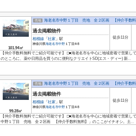
海老名市中野１丁目 売地 全２区画 【仲介手数料
売地
過去掲載物件
徒歩11分
相模線
「
社家
」駅
神奈川県
海老名市
中野
１丁目4-8
101.94㎡
【仲介手数料無料でご紹介可能です】 □■海老名市を中心に地域密着で営業してい
のところに、薬や日用品を買うのに便利なクリエイトSD(エス・ディー) 新...
海老名市中野１丁目 売地 全２区画 【仲介手数料
売地
過去掲載物件
徒歩11分
相模線
「
社家
」駅
神奈川県
海老名市
中野
１丁目4-8
99.28㎡
【仲介手数料無料でご紹介可能です】 □■海老名市を中心に地域密着で営業し
中野１丁目 売地 全２区画 【仲介手数料無料】」のここがイチオシ。土...