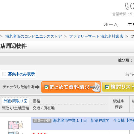
営業時間：
9
>
海老名市のコンビニエンスストア
>
ファミリーマート 海老名社家店
>
家店周辺物件
並び順：
募集中のみ表示
該当
外観
/
間取り図
価格
駅徒歩
停歩
交通 / 所在地
間取り/土地面積
海老名市中野１丁目 新築戸建て 全１棟【仲
新築一戸建