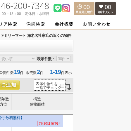
00
00
：00～18：00
定休日：
水曜日
ファミリーマート 海老名社家店の近くの物件
表示件数：
19
2
1-19
公開件数
件 販売数
件
件表示
表示中物件を
一括でチェック
築年数
構造
方位
建物面積
介手数料無料】
7月20日 値下げ