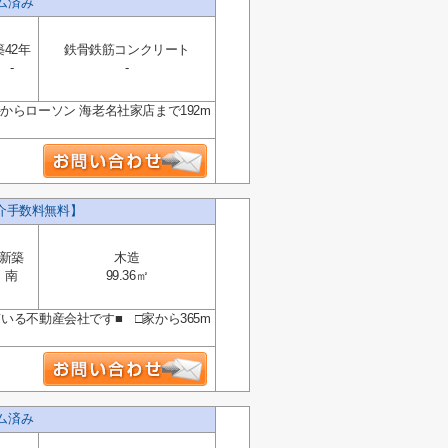
ーム済み
築42年
鉄骨鉄筋コンクリート
-
-
らローソン 海老名社家店まで192m
介手数料無料】
新築
木造
南
99.36㎡
る不動産会社です■ □家から365m
ーム済み