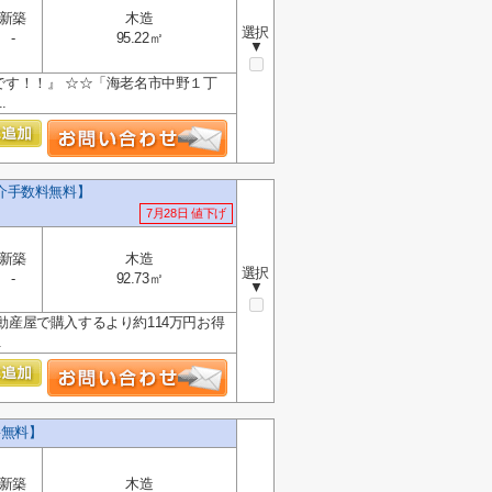
新築
木造
選択
-
95.22㎡
▼
です！！』 ☆☆「海老名市中野１丁
.
介手数料無料】
7月28日 値下げ
新築
木造
選択
-
92.73㎡
▼
動産屋で購入するより約114万円お得
.
料無料】
新築
木造