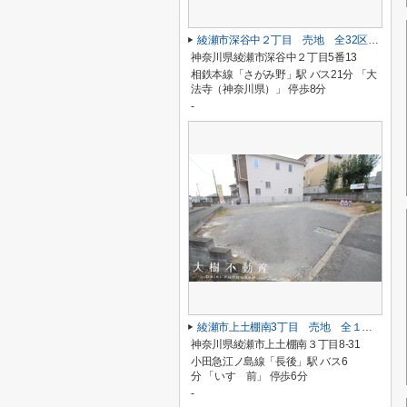
綾瀬市深谷中２丁目 売地 全32区画【仲介手数料無料】
神奈川県綾瀬市深谷中２丁目5番13
相鉄本線「さがみ野」駅 バス21分 「大
法寺（神奈川県）」 停歩8分
-
綾瀬市上土棚南3丁目 売地 全１区画【仲介手数料無料】
神奈川県綾瀬市上土棚南３丁目8-31
小田急江ノ島線「長後」駅 バス6
分 「いすゞ前」 停歩6分
-