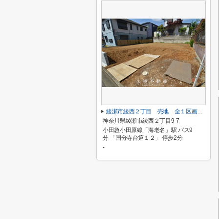
綾瀬市綾西２丁目 売地 全１区画【仲介手数料無料】
神奈川県綾瀬市綾西２丁目9-7
小田急小田原線「海老名」駅 バス9
分 「国分寺台第１２」 停歩2分
-