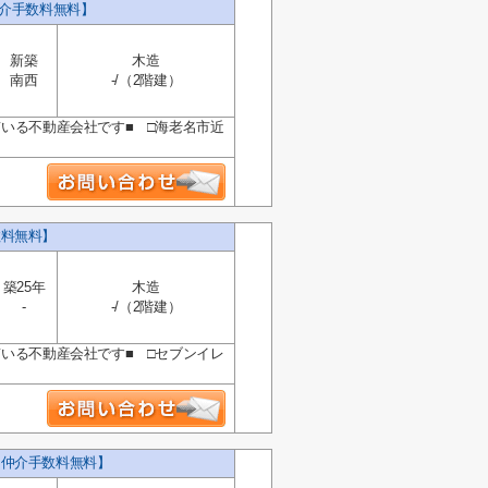
仲介手数料無料】
新築
木造
南西
-/（2階建）
ている不動産会社です■ □海老名市近
数料無料】
築25年
木造
-
-/（2階建）
ている不動産会社です■ □セブンイレ
【仲介手数料無料】