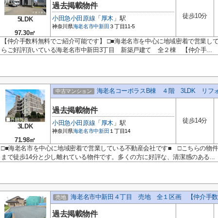
過去掲載物件
徒歩10分
小田急小田原線
「
厚木
」駅
5LDK
神奈川県
海老名市
中新田
３丁目11-5
97.30㎡
【仲介手数料無料でご紹介可能です】 □■海老名市を中心に地域密着で営業し
らご好評頂いている海老名市中新田3丁目 新築戸建て 全２棟 【仲介手...
海老名コーポラスB棟 ４階 3LDK リフ
中古マンション
過去掲載物件
徒歩14分
小田急小田原線
「
厚木
」駅
3LDK
神奈川県
海老名市
中新田
１丁目14
71.98㎡
□■海老名市を中心に地域密着で営業している不動産会社です■ □こちらの物件
まで徒歩14分と少し離れている物件です。多くの方に好評な、清潔感のある...
海老名市中新田４丁目 売地 全１区画 【仲介手数
売地
過去掲載物件