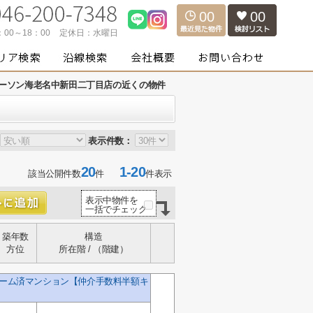
00
00
：00～18：00
定休日：
水曜日
ーソン海老名中新田二丁目店の近くの物件
表示件数：
20
1-20
該当公開件数
件
件表示
表示中物件を
一括でチェック
築年数
構造
方位
所在階 / （階建）
ォーム済マンション【仲介手数料半額キ