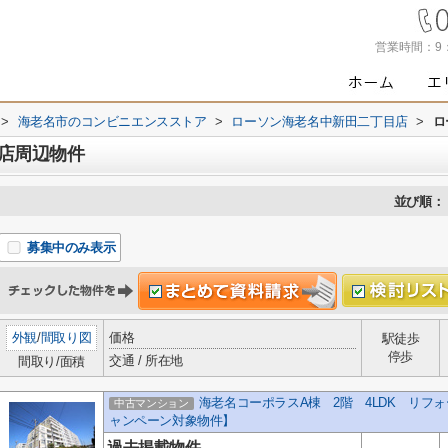
営業時間：
9
>
海老名市のコンビニエンスストア
>
ローソン海老名中新田二丁目店
>
ロ
店周辺物件
並び順：
募集中のみ表示
外観
/
間取り図
価格
駅徒歩
停歩
交通 / 所在地
間取り/面積
海老名コーポラスA棟 2階 4LDK リフ
中古マンション
ャンペーン対象物件】
過去掲載物件