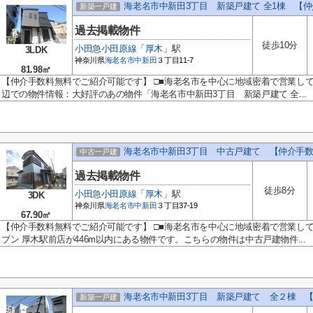
海老名市中新田3丁目 新築戸建て 全1棟 【
新築一戸建
過去掲載物件
徒歩10分
小田急小田原線
「
厚木
」駅
3LDK
神奈川県
海老名市
中新田
３丁目11-7
81.98㎡
【仲介手数料無料でご紹介可能です】 □■海老名市を中心に地域密着で営業し
辺での物件情報：大好評のあの物件「海老名市中新田3丁目 新築戸建て 全...
海老名市中新田3丁目 中古戸建て 【仲介手
中古一戸建
過去掲載物件
徒歩8分
小田急小田原線
「
厚木
」駅
3DK
神奈川県
海老名市
中新田
３丁目37-19
67.90㎡
【仲介手数料無料でご紹介可能です】 □■海老名市を中心に地域密着で営業し
ブン 厚木駅前店が446m以内にある物件です。こちらの物件は中古戸建物件...
海老名市中新田3丁目 新築戸建て 全２棟 
新築一戸建