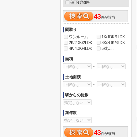
値下げ物件
43
件が該当
間取り
ワンルーム
1K/1DK/1LDK
2K/2DK/2LDK
3K/3DK/3LDK
4K/4DK/4LDK
5K以上
面積
～
土地面積
～
駅からの徒歩
築年数
43
件が該当