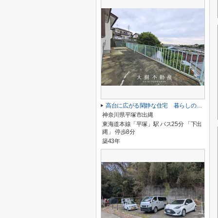
高台に広がる閑静な住宅 暮らしの楽しみ
神奈川県平塚市出縄
東海道本線「平塚」駅 バス25分 「下出
縄」 停歩8分
築43年