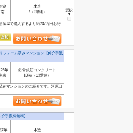
新築
木造
選択
南
-/（2階建）
▼
動産屋で購入するより約207万円お得
Ｋリフォーム済みマンション【仲介手数
25年
鉄骨鉄筋コンクリート
南東
10階/（13階建）
済みマンションのご紹介です。河原口
仲介手数料無料】
築7年
木造