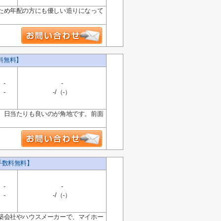
ため年配の方にも優しい造りになって
料無料】
-
-
-
-/（-）
、日当たりも良いのが角地です。前面
手数料無料】
-
-
-
-/（-）
築会社やハウスメーカーで、マイホー