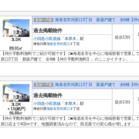
海老名市河原口3丁目 新築戸建て 全6棟【仲
新築一戸建
過去掲載物件
徒歩13分
小田急小田原線
「
本厚木
」駅
3LDK
神奈川県
海老名市
河原口
３丁目
89.01㎡
【仲介手数料無料でご紹介可能です】 □■海老名市を中心に地域密着で営業して
原口3丁目 新築戸建て 全6棟【仲介手数料無料】」のここがイチオシ。...
海老名市河原口3丁目 新築戸建て 全6棟【仲
新築一戸建
過去掲載物件
徒歩13分
小田急小田原線
「
本厚木
」駅
3LDK
＋1S(納戸)
神奈川県
海老名市
河原口
３丁目
96.88㎡
【仲介手数料無料でご紹介可能です】 □■海老名市を中心に地域密着で営業して
原口店まで402mです。地盤調査済みなので、防災面での安心感が増します...