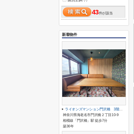
(-)
43
件が該当
新着物件
ライオンズマンション門沢橋 3階角住戸
神奈川県海老名市門沢橋２丁目10-9
相模線「門沢橋」駅 徒歩7分
築36年