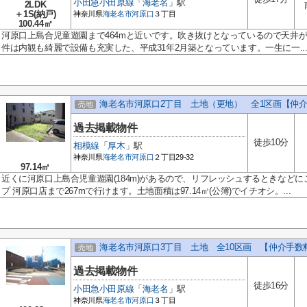
小田急小田原線
「
海老名
」駅
2LDK
＋1S(納戸)
神奈川県
海老名市
河原口
３丁目
100.44㎡
河原口上島合児童遊園まで464mと近いです。吹き抜けとなっているので天井
件は内観も綺麗で設備も充実した、平成31年2月築となっています。一生に一..
海老名市河原口2丁目 土地（更地） 全1区画【仲
売地
過去掲載物件
徒歩10分
相模線
「
厚木
」駅
神奈川県
海老名市
河原口
２丁目29-32
97.14㎡
近くに河原口上島合児童遊園(184m)があるので、リフレッシュするときなど
プ 河原口店まで267mで行けます。土地面積は97.14㎡(公簿)でイチオシ。...
海老名市河原口3丁目 土地 全10区画 【仲介手数
売地
過去掲載物件
徒歩16分
小田急小田原線
「
海老名
」駅
神奈川県
海老名市
河原口
３丁目