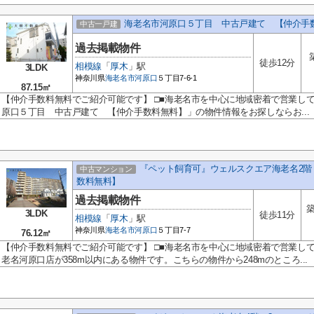
海老名市河原口５丁目 中古戸建て 【仲介手
中古一戸建
過去掲載物件
徒歩12分
相模線
「
厚木
」駅
3LDK
神奈川県
海老名市
河原口
５丁目7-6-1
87.15㎡
【仲介手数料無料でご紹介可能です】 □■海老名市を中心に地域密着で営業し
原口５丁目 中古戸建て 【仲介手数料無料】」の物件情報をお探しならお...
『ペット飼育可』ウェルスクエア海老名2階
中古マンション
数料無料】
過去掲載物件
築
3LDK
徒歩11分
相模線
「
厚木
」駅
神奈川県
海老名市
河原口
５丁目7-7
76.12㎡
【仲介手数料無料でご紹介可能です】 □■海老名市を中心に地域密着で営業して
老名河原口店が358m以内にある物件です。こちらの物件から248mのところ...