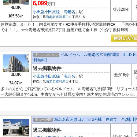
6,099
万円
4LDK
徒歩20分
小田急小田原線
「
海老名
」駅
105.58㎡
神奈川県
海老名市
河原口
２丁目21-5
建物完成しました！！内見可能です♪ ■□仲介手数料0円対象物件□■ 『他の不
です！！』 ☆☆海老名市河原口2丁目 新築戸建て全１棟【仲介手数料無料...
ベルドゥム―ル海老名弐番館10階 3ＬＤ
中古マンション
料無料】
過去掲載物件
築
3LDK
徒歩16分
小田急小田原線
「
海老名
」駅
神奈川県
海老名市
河原口
４丁目
74.07㎡
多くの方からご好評頂いているベルドゥム―ル海老名弐番館10階 リフォーム
一大縄公園まで451m。中古ながらも綺麗な室内と魅力的な住環境のマンショ...
海老名市河原口3丁目 2号棟 戸建て 全2棟【
中古一戸建
過去掲載物件
徒歩17分