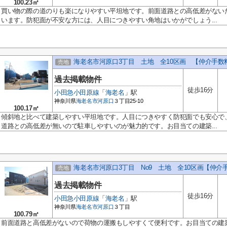
100.23㎡
買い物の際の道のりも楽になりやすい平坦地です。前面道路との高低差がない
います。防犯面が不安な方には、人目につきやすい角地はいかがでしょう...
海老名市河原口3丁目 土地 全10区画 【仲介手数
売地
過去掲載物件
徒歩16分
小田急小田原線
「
海老名
」駅
神奈川県
海老名市
河原口
３丁目25-10
100.17㎡
傾斜地と比べて建築しやすい平坦地です。人目につきやすく防犯面でも安心で
道路との高低差が無いので駐車しやすいのが魅力的です。お目当ての建築...
海老名市河原口3丁目 No9 土地 全10区画【仲介
売地
過去掲載物件
徒歩16分
小田急小田原線
「
海老名
」駅
神奈川県
海老名市
河原口
３丁目
100.79㎡
前面道路と高低差がないので荷物の運搬もしやすくて便利です。お目当ての建