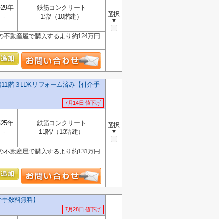
29年
鉄筋コンクリート
選択
-
1階/（10階建）
▼
の不動産屋で購入するより約124万円
.
11階３LDKリフォーム済み【仲介手
7月14日 値下げ
25年
鉄筋コンクリート
選択
▼
-
11階/（13階建）
の不動産屋で購入するより約131万円
介手数料無料】
7月28日 値下げ