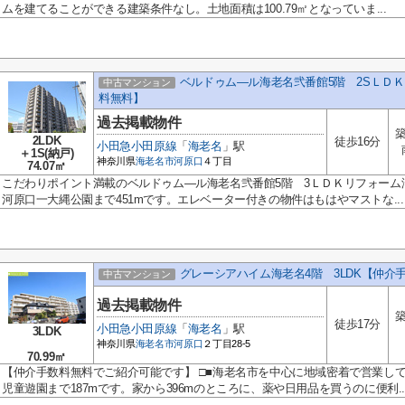
ムを建てることができる建築条件なし。土地面積は100.79㎡となっていま...
ベルドゥム―ル海老名弐番館5階 2SＬＤ
中古マンション
料無料】
過去掲載物件
築
2LDK
徒歩16分
小田急小田原線
「
海老名
」駅
＋1S(納戸)
神奈川県
海老名市
河原口
４丁目
74.07㎡
こだわりポイント満載のベルドゥム―ル海老名弐番館5階 3ＬＤＫリフォーム
河原口一大縄公園まで451mです。エレベーター付きの物件はもはやマストな...
グレーシアハイム海老名4階 3LDK【仲介
中古マンション
過去掲載物件
築
徒歩17分
小田急小田原線
「
海老名
」駅
3LDK
神奈川県
海老名市
河原口
２丁目28-5
70.99㎡
【仲介手数料無料でご紹介可能です】 □■海老名市を中心に地域密着で営業し
児童遊園まで187mです。家から396mのところに、薬や日用品を買うのに便利..