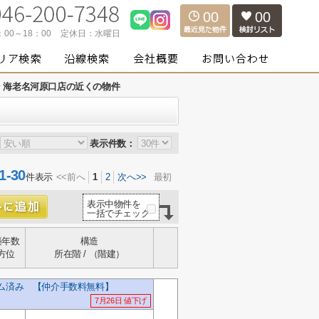
00
00
：00～18：00
定休日：
水曜日
 海老名河原口店の近くの物件
表示件数：
-30
件表示
<<前へ
1
2
次へ>>
最初
表示中物件を
一括でチェック
築年数
構造
方位
所在階 / （階建）
ーム済み 【仲介手数料無料】
7月26日 値下げ