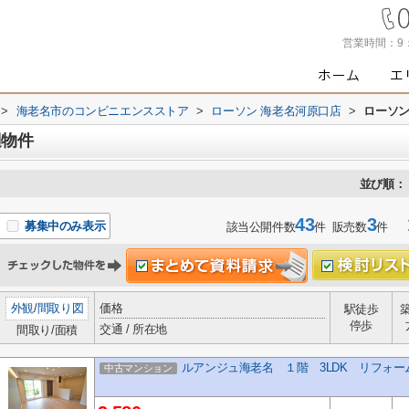
営業時間：
9
>
海老名市のコンビニエンスストア
>
ローソン 海老名河原口店
>
ローソン
辺物件
並び順：
43
3
1
募集中のみ表示
該当公開件数
件 販売数
件
外観
/
間取り図
価格
駅徒歩
停歩
交通 / 所在地
間取り/面積
ルアンジュ海老名 １階 3LDK リフォ
中古マンション