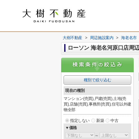
大樹不動産
>
周辺施設案内
>
海老名市
ローソン 海老名河原口店周
種別で絞り込む
現在の種別
マンション(売買),戸建(売買),土地(売
買),店舗(売買),事務所(売買),住宅以外建
物全部
指定しない
新築
中古
▼価格
～