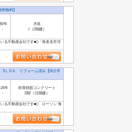
数料無料】
築9年
木造
-
-/（2階建）
ている不動産会社です■□「海老名市河
 3ＬＤＫ リフォーム済み【仲介手
24年
鉄骨鉄筋コンクリート
-
2階/（11階建）
いる不動産会社です■□ ローソン 海