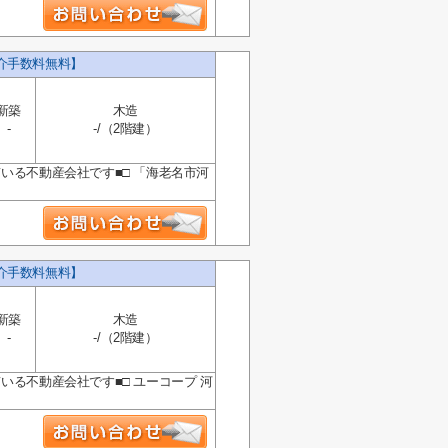
介手数料無料】
新築
木造
-
-/（2階建）
いる不動産会社です■□ 「海老名市河
介手数料無料】
新築
木造
-
-/（2階建）
いる不動産会社です■□ ユーコープ 河