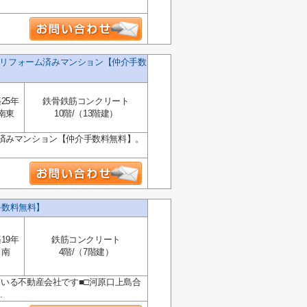
Ｋリフォーム済みマンション【仲介手数
25年
鉄骨鉄筋コンクリート
南東
10階/（13階建）
済みマンション【仲介手数料無料】。
手数料無料】
19年
鉄筋コンクリート
南
4階/（7階建）
ている不動産会社です■□河原口上島合
.