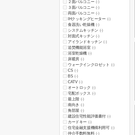
２面バルコニー
(-)
３面バルコニー
(-)
両面バルコニー
(-)
IHクッキングヒーター
(-)
食器洗い乾燥機
(-)
システムキッチン
(-)
対面式キッチン
(-)
アイランドキッチン
(-)
追焚機能浴室
(-)
浴室乾燥機
(-)
床暖房
(-)
ウォークインクロゼット
(-)
CS
(-)
BS
(-)
CATV
(-)
オートロック
(-)
宅配ボックス
(-)
最上階
(-)
南向き
(-)
角部屋
(-)
建設住宅性能評価書付
(-)
カードキー
(-)
住宅金融支援機構利用可
(-)
仲介手数料無料
(-)