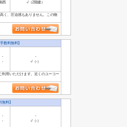
南西
-/（2階建）
が高く、圧迫感もありません。この物
.
介手数料無料】
-
-
-
-/（-）
にご利用いただけます。近くのユーコー
料無料】
-
-
-
-/（-）