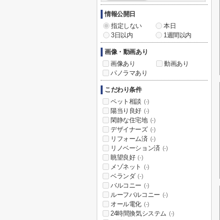
情報公開日
指定しない
本日
3日以内
1週間以内
画像・動画あり
画像あり
動画あり
パノラマあり
こだわり条件
ペット相談
(-)
陽当り良好
(-)
閑静な住宅地
(-)
デザイナーズ
(-)
リフォーム済
(-)
リノベーション済
(-)
眺望良好
(-)
メゾネット
(-)
ベランダ
(-)
バルコニー
(-)
ルーフバルコニー
(-)
オール電化
(-)
24時間換気システム
(-)