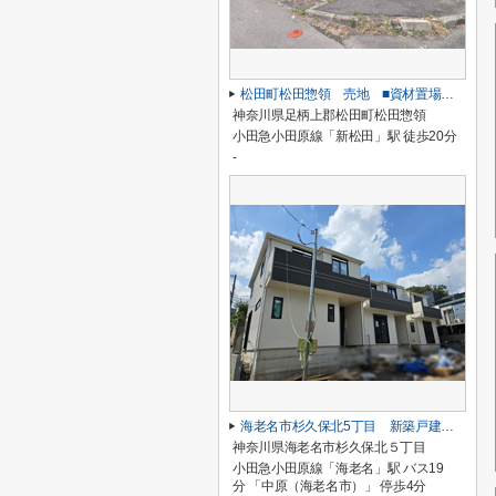
松田町松田惣領 売地 ■資材置場・駐車場■
神奈川県足柄上郡松田町松田惣領
小田急小田原線「新松田」駅 徒歩20分
-
海老名市杉久保北5丁目 新築戸建て 全3棟
神奈川県海老名市杉久保北５丁目
小田急小田原線「海老名」駅 バス19
分 「中原（海老名市）」 停歩4分