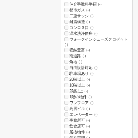
仲介手数料半額
(-)
都市ガス
(-)
二重サッシ
(-)
耐震構造
(-)
コンロ３口
(-)
温水洗浄便座
(-)
ウォークインシューズクロゼット
(-)
収納豊富
(-)
南道路
(-)
角地
(-)
自由設計対応
(-)
駐車場あり
(-)
20階以上
(-)
10階以上
(-)
2階以上
(-)
1階の物件
(-)
ワンフロア
(-)
高層ビル
(-)
エレベーター
(-)
事務所可
(-)
飲食店可
(-)
居抜物件
(-)
個別空調