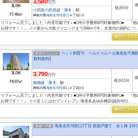
3,580
万円
築
3LDK
徒歩5分
小田急小田原線
「
厚木
」駅
77.40㎡
神奈川県
海老名市
河原口
４丁目1-3
リフォーム完了しました！内見可能です♪ ■□仲介手数料0円対象物件□■ 『他
お得です！！』 ☆☆家から大島クリニックまで269mです。水道代の節約につ..
ペット飼育可 ベルドゥムール海老名弐番館
中古マンション
数料無料】
3LDK
3,790
万円
築
徒歩11分
74.07㎡
相模線
「
厚木
」駅
神奈川県
海老名市
河原口
４丁目3-1
リフォーム完了しました！内見可能です♪ ■□仲介手数料0円対象物件□■ 『他
お得です！！』 ☆☆近くにはセブンイレブン 海老名あゆみ橋店(徒歩4分)...
海老名市河原口2丁目 新築戸建て 全１棟【仲
新築一戸建