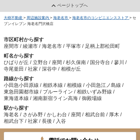
ページトップへ
大樹不動産
>
周辺施設案内
>
海老名市
>
海老名市のコンビニエンスストア
>
セ
ブンイレブン 海老名門沢橋店
市区町村から探す
座間市
/
綾瀬市
/
海老名市
/
平塚市
/
足柄上郡松田町
町名から探す
ひばりが丘
/
立野台
/
座間
/
杉久保南
/
国分寺台
/
蓼川
/
寺尾釜田
/
社家
/
深谷中
/
相模が丘
路線から探す
小田急小田原線
/
相鉄本線
/
相模線
/
小田急江ノ島線
/
東急田園都市線
/
ブルーライン
/
相鉄いずみ野線
/
東海道本線
/
湘南新宿ライン高海
/
御殿場線
駅から探す
海老名
/
さがみ野
/
かしわ台
/
座間
/
相武台前
/
厚木
/
相武台下
/
社家
/
長後
/
入谷