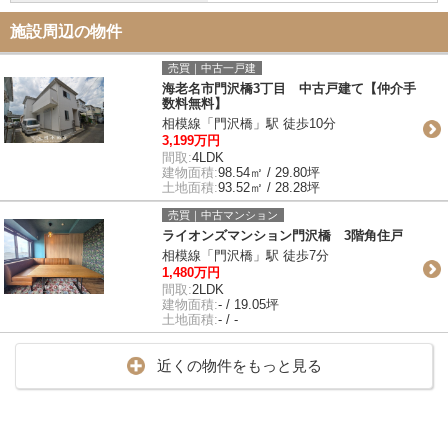
施設周辺の物件
売買｜中古一戸建
海老名市門沢橋3丁目 中古戸建て【仲介手
数料無料】
相模線「門沢橋」駅 徒歩10分
3,199万円
間取:
4LDK
建物面積:
98.54㎡ / 29.80坪
土地面積:
93.52㎡ / 28.28坪
売買｜中古マンション
ライオンズマンション門沢橋 3階角住戸
相模線「門沢橋」駅 徒歩7分
1,480万円
間取:
2LDK
建物面積:
- / 19.05坪
土地面積:
- / -
近くの物件をもっと見る