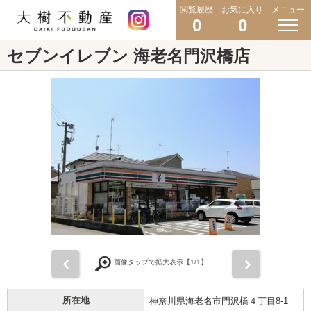
閲覧履歴
お気に入り
メニュー
0
0
セブンイレブン 海老名門沢橋店
前
次
画像タップで拡大表示【
1
/1】
所在地
神奈川県海老名市門沢橋４丁目8-1