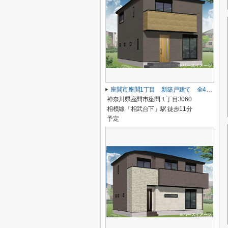
座間市座間1丁目 新築戸建て 全4棟 【仲介手数料無料】
神奈川県座間市座間１丁目3060
相模線「相武台下」駅 徒歩11分
予定