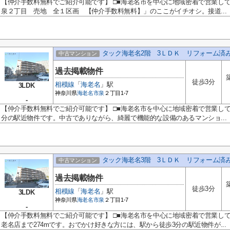
【仲介手数料無料でご紹介可能です】 □■海老名市を中心に地域密着で営業し
泉２丁目 売地 全１区画 【仲介手数料無料】」のここがイチオシ。接道...
タック海老名2階 3ＬＤＫ リフォーム済
中古マンション
過去掲載物件
徒歩3分
相模線
「
海老名
」駅
3LDK
神奈川県
海老名市
泉
２丁目1-7
-
【仲介手数料無料でご紹介可能です】 □■海老名市を中心に地域密着で営業して
分の駅近物件です。中古でありながら、綺麗で機能的な設備のあるマンショ...
タック海老名3階 3ＬＤＫ リフォーム済
中古マンション
過去掲載物件
徒歩3分
相模線
「
海老名
」駅
3LDK
神奈川県
海老名市
泉
２丁目1-7
-
【仲介手数料無料でご紹介可能です】 □■海老名市を中心に地域密着で営業し
老名店まで274mです。おでかけ好きな方には、駅から徒歩3分の駅近物件が...