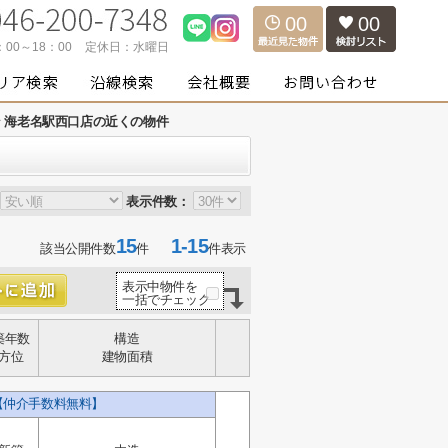
00
00
：00～18：00
定休日：
水曜日
 海老名駅西口店の近くの物件
表示件数：
15
1-15
該当公開件数
件
件表示
表示中物件を
一括でチェック
築年数
構造
方位
建物面積
【仲介手数料無料】