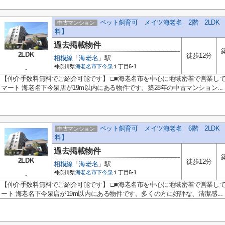
ペット飼育可 メイツ海老名 2階 2LD
中古マンション
料】
過去掲載物件
2LDK
徒歩12分
相模線
「
海老名
」駅
神奈川県
海老名市
下今泉
１丁目6-1
-
【仲介手数料無料でご紹介可能です】 □■海老名市を中心に地域密着で営業し
マート 海老名下今泉店が19m以内にある物件です。築28年の中古マンション...
ペット飼育可 メイツ海老名 6階 2LD
中古マンション
料】
過去掲載物件
2LDK
徒歩12分
相模線
「
海老名
」駅
神奈川県
海老名市
下今泉
１丁目6-1
-
【仲介手数料無料でご紹介可能です】 □■海老名市を中心に地域密着で営業し
ート 海老名下今泉店が19m以内にある物件です。多くの方に好評な、清潔感...