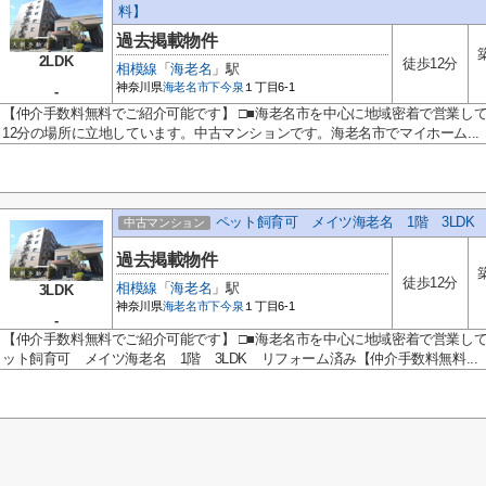
料】
過去掲載物件
2LDK
徒歩12分
相模線
「
海老名
」駅
神奈川県
海老名市
下今泉
１丁目6-1
-
【仲介手数料無料でご紹介可能です】 □■海老名市を中心に地域密着で営業し
12分の場所に立地しています。中古マンションです。海老名市でマイホーム...
ペット飼育可 メイツ海老名 1階 3LD
中古マンション
過去掲載物件
徒歩12分
相模線
「
海老名
」駅
3LDK
神奈川県
海老名市
下今泉
１丁目6-1
-
【仲介手数料無料でご紹介可能です】 □■海老名市を中心に地域密着で営業し
ット飼育可 メイツ海老名 1階 3LDK リフォーム済み【仲介手数料無料...