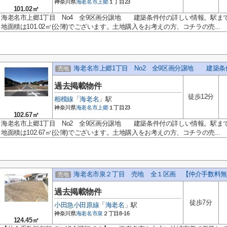
神奈川県
海老名市
上郷
１丁目23
101.02㎡
海老名市上郷1丁目 No4 全9区画分譲地 建築条件付の詳しい情報。駅ま
地面積は101.02㎡(公簿)でございます。土地購入をお考えの方、コチラの売...
海老名市上郷1丁目 No2 全9区画分譲地 建築
売地
過去掲載物件
徒歩12分
相模線
「
海老名
」駅
神奈川県
海老名市
上郷
１丁目23
102.67㎡
海老名市上郷1丁目 No2 全9区画分譲地 建築条件付の詳しい情報。駅ま
地面積は102.67㎡(公簿)でございます。土地購入をお考えの方、コチラの売...
海老名市泉２丁目 売地 全１区画 【仲介手数料無
売地
過去掲載物件
徒歩7分
小田急小田原線
「
海老名
」駅
神奈川県
海老名市
泉
２丁目8-16
124.45㎡