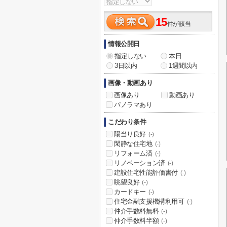
15
件が該当
情報公開日
指定しない
本日
3日以内
1週間以内
画像・動画あり
画像あり
動画あり
パノラマあり
こだわり条件
陽当り良好
(-)
閑静な住宅地
(-)
リフォーム済
(-)
リノベーション済
(-)
建設住宅性能評価書付
(-)
眺望良好
(-)
カードキー
(-)
住宅金融支援機構利用可
(-)
仲介手数料無料
(-)
仲介手数料半額
(-)