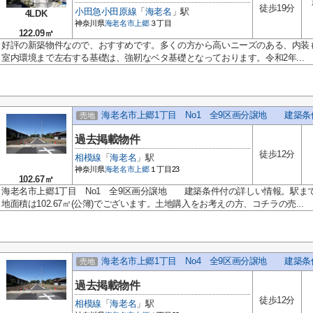
徒歩19分
小田急小田原線
「
海老名
」駅
4LDK
神奈川県
海老名市
上郷
３丁目
122.09㎡
好評の新築物件なので、おすすめです。多くの方から高いニーズのある、内装
室内環境まで左右する基礎は、強靭なベタ基礎となっております。令和2年...
海老名市上郷1丁目 No1 全9区画分譲地 建築
売地
過去掲載物件
徒歩12分
相模線
「
海老名
」駅
神奈川県
海老名市
上郷
１丁目23
102.67㎡
海老名市上郷1丁目 No1 全9区画分譲地 建築条件付の詳しい情報。駅ま
地面積は102.67㎡(公簿)でございます。土地購入をお考えの方、コチラの売...
海老名市上郷1丁目 No4 全9区画分譲地 建築
売地
過去掲載物件
徒歩12分
相模線
「
海老名
」駅