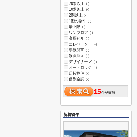
20階以上
(-)
10階以上
(-)
2階以上
(-)
1階の物件
(-)
最上階
(-)
ワンフロア
(-)
高層ビル
(-)
エレベーター
(-)
事務所可
(-)
飲食店可
(-)
デザイナーズ
(-)
オートロック
(-)
居抜物件
(-)
個別空調
(-)
15
件が該当
新着物件