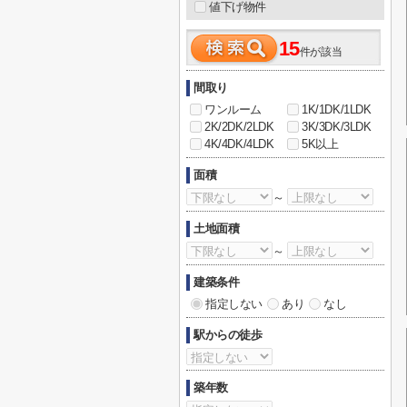
値下げ物件
15
件が該当
間取り
ワンルーム
1K/1DK/1LDK
2K/2DK/2LDK
3K/3DK/3LDK
4K/4DK/4LDK
5K以上
面積
～
土地面積
～
建築条件
指定しない
あり
なし
駅からの徒歩
築年数