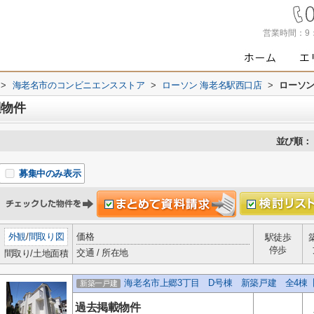
営業時間：
9
>
海老名市のコンビニエンスストア
>
ローソン 海老名駅西口店
>
ローソン
辺物件
並び順：
募集中のみ表示
外観
/
間取り図
価格
駅徒歩
停歩
交通 / 所在地
間取り/土地面積
海老名市上郷3丁目 D号棟 新築戸建 全4棟
新築一戸建
過去掲載物件