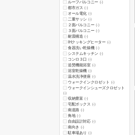
ルーフバルコニー
(-)
都市ガス
(-)
オール電化
(-)
二重サッシ
(-)
２面バルコニー
(-)
３面バルコニー
(-)
耐震構造
(-)
IHクッキングヒーター
(-)
食器洗い乾燥機
(-)
システムキッチン
(-)
コンロ３口
(-)
追焚機能浴室
(-)
浴室乾燥機
(-)
温水洗浄便座
(-)
ウォークインクロゼット
(-)
ウォークインシューズクロゼット
(-)
収納豊富
(-)
宅配ボックス
(-)
南道路
(-)
角地
(-)
自由設計対応
(-)
南向き
(-)
駐車場あり
(-)