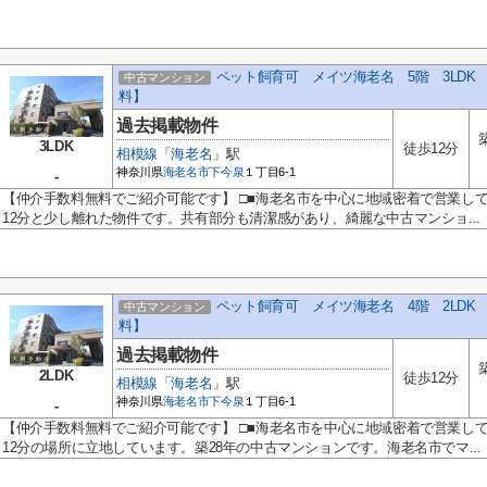
ペット飼育可 メイツ海老名 5階 3LD
中古マンション
料】
過去掲載物件
3LDK
徒歩12分
相模線
「
海老名
」駅
神奈川県
海老名市
下今泉
１丁目6-1
-
【仲介手数料無料でご紹介可能です】 □■海老名市を中心に地域密着で営業し
12分と少し離れた物件です。共有部分も清潔感があり、綺麗な中古マンショ...
ペット飼育可 メイツ海老名 4階 2LD
中古マンション
料】
過去掲載物件
2LDK
徒歩12分
相模線
「
海老名
」駅
神奈川県
海老名市
下今泉
１丁目6-1
-
【仲介手数料無料でご紹介可能です】 □■海老名市を中心に地域密着で営業し
12分の場所に立地しています。築28年の中古マンションです。海老名市でマ...