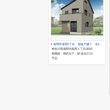
座間市座間1丁目 新築戸建て 全4棟 【仲介手数料無料】
神奈川県座間市座間１丁目3060
相模線「相武台下」駅 徒歩11分
予定