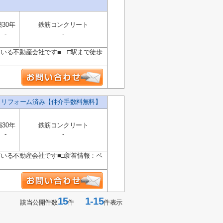
築30年
鉄筋コンクリート
-
-
ている不動産会社です■ □駅まで徒歩
K リフォーム済み【仲介手数料無料】
築30年
鉄筋コンクリート
-
-
ている不動産会社です■□新着情報：ペ
15
1-15
該当公開件数
件
件表示