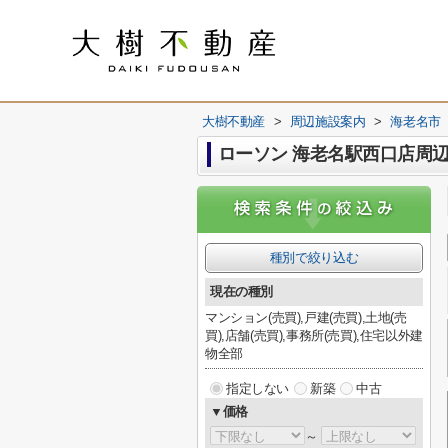
大樹不動産
>
周辺施設案内
>
海老名市
ローソン 海老名駅西口店周
種別で絞り込む
現在の種別
マンション(売買),戸建(売買),土地(売
買),店舗(売買),事務所(売買),住宅以外建
物全部
指定しない
新築
中古
▼価格
～