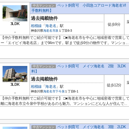
ペット飼育可 小田急コアロード海老名VI
中古マンション
手数料無料】
過去掲載物件
3LDK
徒歩9分
相模線
「
海老名
」駅
神奈川県
海老名市
泉
１丁目6-3
-
【仲介手数料無料でご紹介可能です】 □■海老名市を中心に地域密着で営業し
ー「エイビイ海老名店」まで94mです。駅まで徒歩9分の物件です。マンショ...
ペット飼育可 メイツ海老名 2階 3LD
中古マンション
料】
過去掲載物件
3LDK
徒歩12分
相模線
「
海老名
」駅
神奈川県
海老名市
下今泉
１丁目6-1
-
【仲介手数料無料でご紹介可能です】 □■海老名市を中心に地域密着で営業して
離に海老名市立今泉中学校があるのも魅力。マンションにどんな人が住んで...
ペット飼育可 メイツ海老名 3階 2LD
中古マンション