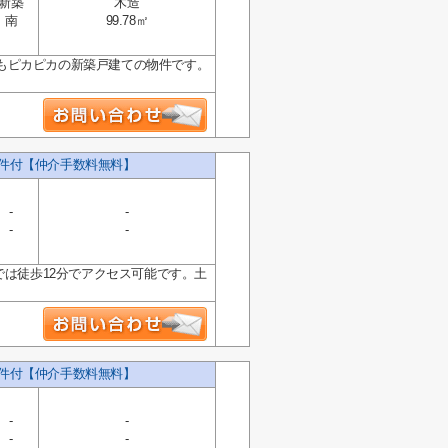
新築
木造
南
99.78㎡
もピカピカの新築戸建ての物件です。
条件付【仲介手数料無料】
-
-
-
-
では徒歩12分でアクセス可能です。土
条件付【仲介手数料無料】
-
-
-
-