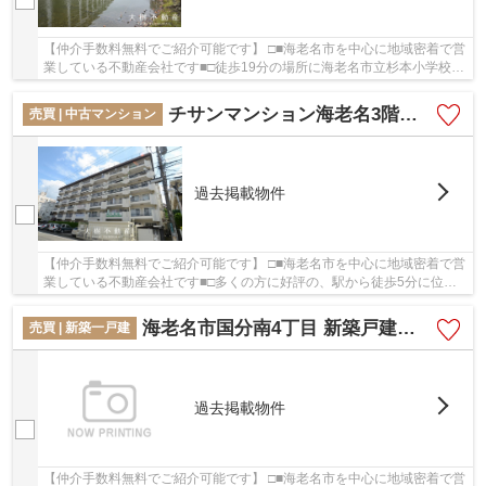
【仲介手数料無料でご紹介可能です】 □■海老名市を中心に地域密着で営
業している不動産会社です■□徒歩19分の場所に海老名市立杉本小学校が
あります。駅まで歩いて行くことのできる、駅...
チサンマンション海老名3階 3ＤＫ【仲介手数料無料】
売買 | 中古マンション
過去掲載物件
【仲介手数料無料でご紹介可能です】 □■海老名市を中心に地域密着で営
業している不動産会社です■□多くの方に好評の、駅から徒歩5分に位置
する物件です。必須条件として挙げる方が多い...
海老名市国分南4丁目 新築戸建て 全1棟【仲介手数料無料】
売買 | 新築一戸建
過去掲載物件
【仲介手数料無料でご紹介可能です】 □■海老名市を中心に地域密着で営