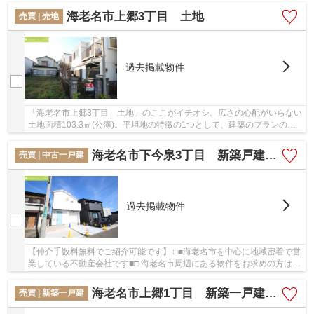
海老名市上郷3丁目 土地
売買 | 売地
過去掲載物件
「海老名市上郷3丁目 土地」のここがイチオシ。広さの心配がいらない
土地面積103.3㎡(公簿)。平坦地の特徴の1つとして、建築のプランの自
由度の高さがあります。環境の良いエリアにあ...
海老名市下今泉3丁目 新築戸建て Ａ号棟【仲介手数料無料】
売買 | 中古一戸建
過去掲載物件
【仲介手数料無料でご紹介可能です】 □■海老名市を中心に地域密着で営
業している不動産会社です■□ 海老名市周辺にある物件をお求めの方は
「海老名市下今泉3丁目 新築戸建て Ａ号棟【...
海老名市上郷1丁目 新築一戸建て 全１棟 【仲介手数料無料】
売買 | 新築一戸建