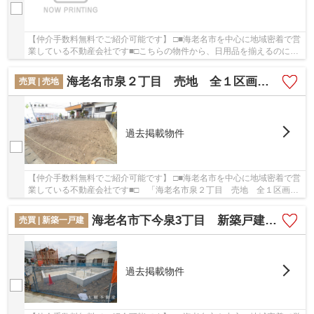
【仲介手数料無料でご紹介可能です】 □■海老名市を中心に地域密着で営
業している不動産会社です■□こちらの物件から、日用品を揃えるのに便
利なホームセンター「くろがねや 海老名下今...
海老名市泉２丁目 売地 全１区画 【仲介手数料無料】
売買 | 売地
過去掲載物件
【仲介手数料無料でご紹介可能です】 □■海老名市を中心に地域密着で営
業している不動産会社です■□ 「海老名市泉２丁目 売地 全１区画
【仲介手数料無料】」のここがイチオシ。接道...
海老名市下今泉3丁目 新築戸建て 全3棟 【仲介手数料無料】
売買 | 新築一戸建
過去掲載物件