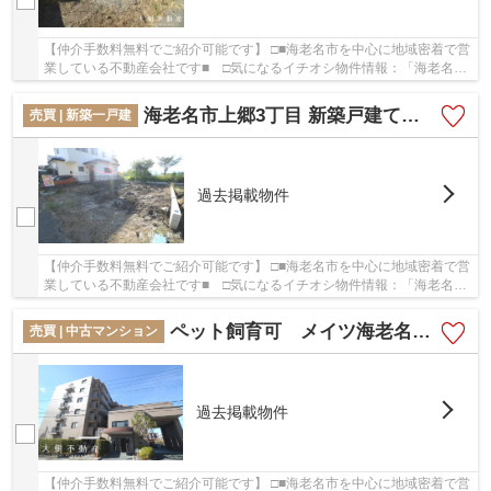
【仲介手数料無料でご紹介可能です】 □■海老名市を中心に地域密着で営
業している不動産会社です■ □気になるイチオシ物件情報：「海老名市
上郷3丁目 新築戸建て 全２棟 【仲介手数...
海老名市上郷3丁目 新築戸建て 全２棟 【仲介手数料無料】
売買 | 新築一戸建
過去掲載物件
【仲介手数料無料でご紹介可能です】 □■海老名市を中心に地域密着で営
業している不動産会社です■ □気になるイチオシ物件情報：「海老名市
上郷3丁目 新築戸建て 全２棟 【仲介手数...
ペット飼育可 メイツ海老名 5階 3LDK リフォーム済み 【仲介手数料無料】
売買 | 中古マンション
過去掲載物件
【仲介手数料無料でご紹介可能です】 □■海老名市を中心に地域密着で営