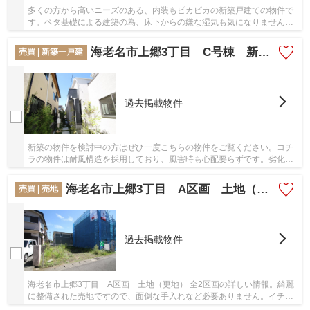
多くの方から高いニーズのある、内装もピカピカの新築戸建ての物件で
す。ベタ基礎による建築の為、床下からの嫌な湿気も気になりません。
2020年7月築の物件となっており、設備も充実し...
海老名市上郷3丁目 C号棟 新築戸建 全4棟【仲介手数料無料】
売買 | 新築一戸建
過去掲載物件
新築の物件を検討中の方はぜひ一度こちらの物件をご覧ください。コチ
ラの物件は耐風構造を採用しており、風害時も心配要らずです。劣化対
策をしていますので、見た目だけでなく構造か...
海老名市上郷3丁目 A区画 土地（更地） 全2区画【仲介手数料無料】
売買 | 売地
過去掲載物件
海老名市上郷3丁目 A区画 土地（更地） 全2区画の詳しい情報。綺麗
に整備された売地ですので、面倒な手入れなど必要ありません。イチオ
シの土地面積115.74㎡(公簿)の土地です。お目...