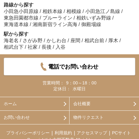
路線から探す
小田急小田原線
/
相鉄本線
/
相模線
/
小田急江ノ島線
/
東急田園都市線
/
ブルーライン
/
相鉄いずみ野線
/
東海道本線
/
湘南新宿ライン高海
/
御殿場線
駅から探す
海老名
/
さがみ野
/
かしわ台
/
座間
/
相武台前
/
厚木
/
相武台下
/
社家
/
長後
/
入谷
電話でお問い合わせ
営業時間：
9：00～18：00
定休日：
水曜日
ホーム
会社概要
お問い合わせ
物件リクエスト
プライバシーポリシー
利用規約
アクセスマップ
PCサイト