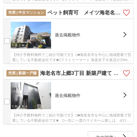
以内にある物件です。築28年の中古マンション...
ペット飼育可 メイツ海老名 6階 2LDK リフォーム済み 【仲介手数料無料】
売買 | 中古マンション
過去掲載物件
【仲介手数料無料でご紹介可能です】 □■海老名市を中心に地域密着で営
業している不動産会社です■□ファミリーマート 海老名下今泉店が19m以
内にある物件です。多くの方に好評な、清潔感...
海老名市上郷3丁目 新築戸建て 全3棟 【仲介手数料無料】
売買 | 新築一戸建
過去掲載物件
【仲介手数料無料でご紹介可能です】 □■海老名市を中心に地域密着で営
業している不動産会社です■ □一生に一度のマイホーム探しは、ぜひ新
築戸建てで。室内も広々とした、令和6年7月築...