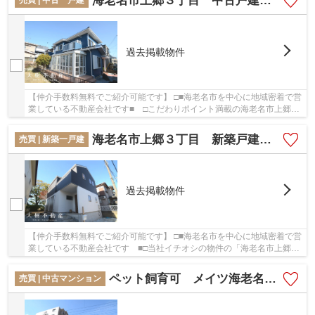
海老名市上郷３丁目 中古戸建て 【仲介手数料無料】
過去掲載物件
【仲介手数料無料でご紹介可能です】 □■海老名市を中心に地域密着で営
業している不動産会社です■ □こだわりポイント満載の海老名市上郷３
丁目 中古戸建て 【仲介手数料無料】。値段...
海老名市上郷３丁目 新築戸建て 全１棟 【仲介手数料無料】
売買 | 新築一戸建
過去掲載物件
【仲介手数料無料でご紹介可能です】 □■海老名市を中心に地域密着で営
業している不動産会社です ■□当社イチオシの物件の「海老名市上郷３
丁目 新築戸建て 全１棟 【仲介手数料無料...
ペット飼育可 メイツ海老名 4階 2LDK リフォーム済み 【仲介手数料無料】
売買 | 中古マンション