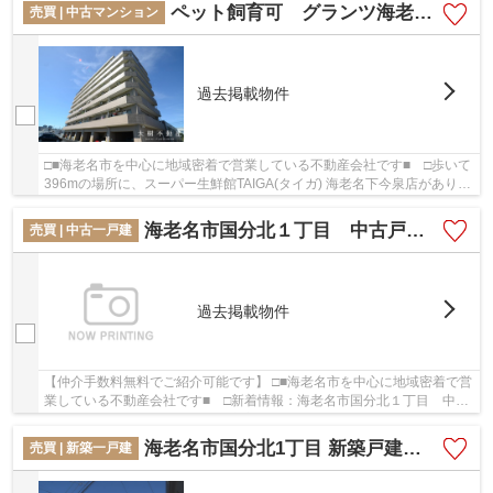
ペット飼育可 グランツ海老名 ６階３DK リフォーム済み
売買 | 中古マンション
過去掲載物件
□■海老名市を中心に地域密着で営業している不動産会社です■ □歩いて
396mの場所に、スーパー生鮮館TAIGA(タイガ) 海老名下今泉店がありま
す。共有部分も清潔感があり、綺麗な中古マン...
海老名市国分北１丁目 中古戸建て 【仲介手数料無料】
売買 | 中古一戸建
過去掲載物件
【仲介手数料無料でご紹介可能です】 □■海老名市を中心に地域密着で営
業している不動産会社です■ □新着情報：海老名市国分北１丁目 中古
戸建て 【仲介手数料無料】の空室情報ならコ...
海老名市国分北1丁目 新築戸建て 全２棟 【仲介手数料無料】
売買 | 新築一戸建