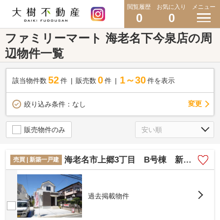
閲覧履歴
お気に入り
メニュー
0
0
ファミリーマート 海老名下今泉店の周
辺物件一覧
52
0
1～30
該当物件数
件
販売数
件
件を表示
変更
絞り込み条件：
なし
販売物件のみ
海老名市上郷3丁目 B号棟 新築戸建 全4棟【仲介手数料無料】
売買 | 新築一戸建
過去掲載物件