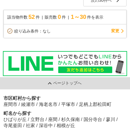
次の30件へ
52
0
1～30
該当物件数
件
販売数
件
件を表示
変更
絞り込み条件：
なし
ページトップへ
市区町村から探す
座間市
/
綾瀬市
/
海老名市
/
平塚市
/
足柄上郡松田町
町名から探す
ひばりが丘
/
立野台
/
座間
/
杉久保南
/
国分寺台
/
蓼川
/
寺尾釜田
/
社家
/
深谷中
/
相模が丘