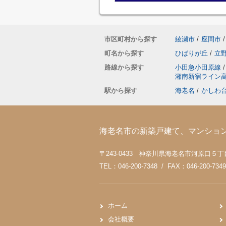
市区町村から探す
綾瀬市
/
座間市
/
町名から探す
ひばりが丘
/
立
路線から探す
小田急小田原線
/
湘南新宿ライン
駅から探す
海老名
/
かしわ
海老名市の新築戸建て、マンショ
〒243-0433 神奈川県海老名市河原口５丁目4
TEL：046-200-7348 / FAX：046-200-7349
ホーム
会社概要