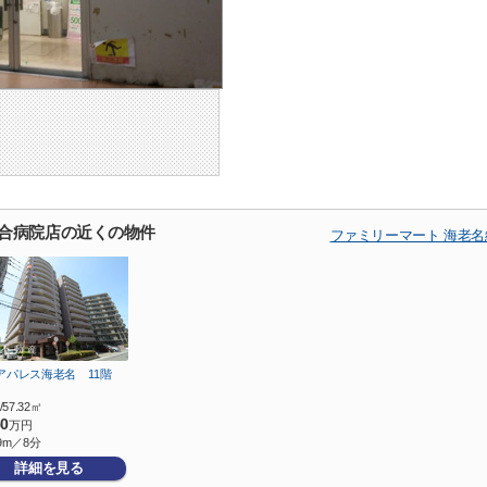
総合病院店の近くの物件
ファミリーマート 海老
アパレス海老名 11階
/57.32㎡
50
万円
9m／8分
詳細を見る