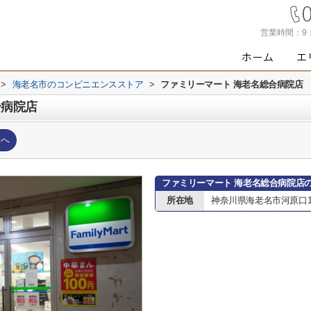
営業時間：
9
>
海老名市のコンビニエンスストア
>
ファミリーマート 海老名総合病院店
合病院店
覧へ
ファミリーマート 海老名総合病院店
所在地
神奈川県海老名市河原口13