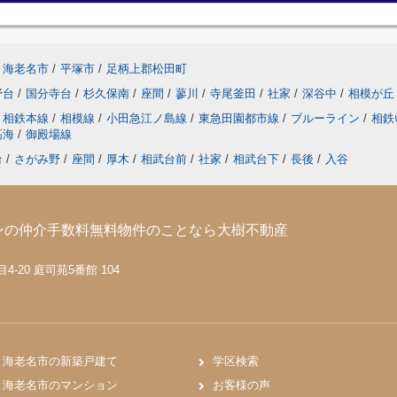
海老名市
/
平塚市
/
足柄上郡松田町
野台
/
国分寺台
/
杉久保南
/
座間
/
蓼川
/
寺尾釜田
/
社家
/
深谷中
/
相模が丘
相鉄本線
/
相模線
/
小田急江ノ島線
/
東急田園都市線
/
ブルーライン
/
相鉄
高海
/
御殿場線
台
/
さがみ野
/
座間
/
厚木
/
相武台前
/
社家
/
相武台下
/
長後
/
入谷
ンの仲介手数料無料物件のことなら大樹不動産
-20 庭司苑5番館 104
海老名市の新築戸建て
学区検索
海老名市のマンション
お客様の声