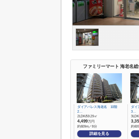
ファミリーマート 海老名
ダイアパレス海老名 10階
ダイ
2…
3…
2LDK/59.29㎡
3LDK
4,499
3,3
万円
約609m／8分
約60
詳細を見る