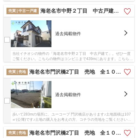
る物件です。こちらの物件は中古戸建物件です...
海老名市中野２丁目 中古戸建て
売買 | 中古一戸建
過去掲載物件
当社イチオシの物件の「海老名市中野２丁目 中古戸建て」。ぜひ一度
ご覧ください。こちらの物件はコンビニまで439mにあります。こちらの
中古戸建て物件は、子育ての環境としてもうっ...
海老名市門沢橋2丁目 売地 全１０区画
売買 | 売地
過去掲載物件
歩いて283mの場所に、ユーコープ 門沢橋店があります♪土地面積は107
㎡(公簿)です♪土地の購入をお考えの方、コチラの売地をご覧ください♪
駅から徒歩6分圏内に立地しています♪当社にはこ...
海老名市門沢橋2丁目 売地 全１０区画
売買 | 売地