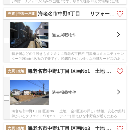
ジ9階 リフォーム済みのご紹介です。駅まで徒歩12分の場所に立地し
ています。御身体の不自由な方でも安心のエレベ...
海老名市中野3丁目 リフォーム戸建て【仲介手数料無料】
売買 | 中古一戸建
過去掲載物件
転居届などの手続きもすぐ近くに海老名市役所 門沢橋コミュニティセン
ター(498m)があるので楽です。読書以外にも様々な地域サービスのある
海老名市立有馬図書館が近く(497m)にあります...
海老名市中野1丁目 区画No1 土地 全3区画【仲介手数料無料】
売買 | 売地
過去掲載物件
海老名市中野1丁目 区画No1 土地 全3区画の詳しい情報。安心の薬剤
師がいるクリエイトSD(エス・ディー) 新えびな中野店が近くにある
(432m)ので安心。建築条件がないので、自分に合...
海老名市中野1丁目 区画No3 土地 全3区画【仲介手数料無料】
売買 | 売地