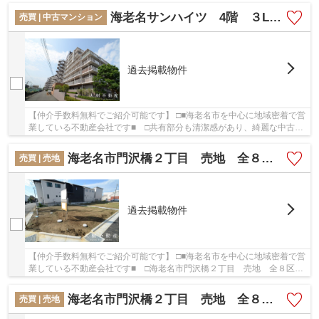
海老名サンハイツ 4階 ３LDK リフォーム済み 【仲介手数料無料】
売買 | 中古マンション
過去掲載物件
【仲介手数料無料でご紹介可能です】 □■海老名市を中心に地域密着で営
業している不動産会社です■ □共有部分も清潔感があり、綺麗な中古マ
ンションです。駅から徒歩1分に位置する、魅...
海老名市門沢橋２丁目 売地 全８区画 【仲介手数料無料】
売買 | 売地
過去掲載物件
【仲介手数料無料でご紹介可能です】 □■海老名市を中心に地域密着で営
業している不動産会社です■ □海老名市門沢橋２丁目 売地 全８区
画 【仲介手数料無料】の詳しい情報。土地の購...
海老名市門沢橋２丁目 売地 全８区画 【仲介手数料無料】
売買 | 売地