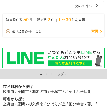
次の30件へ
50
2
1～30
該当物件数
件
販売数
件
件を表示
変更
絞り込み条件：
なし
ページトップへ
市区町村から探す
綾瀬市
/
座間市
/
海老名市
/
平塚市
/
足柄上郡松田町
町名から探す
立野台
/
座間
/
杉久保南
/
ひばりが丘
/
国分寺台
/
蓼川
/