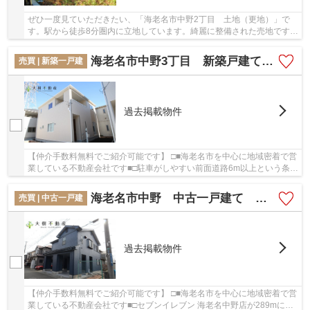
ぜひ一度見ていただきたい、「海老名市中野2丁目 土地（更地）」で
す。駅から徒歩8分圏内に立地しています。綺麗に整備された売地ですの
で、面倒な手入れなど必要ありません。周囲は...
海老名市中野3丁目 新築戸建て 全３棟 【仲介手数料無料】
売買 | 新築一戸建
過去掲載物件
【仲介手数料無料でご紹介可能です】 □■海老名市を中心に地域密着で営
業している不動産会社です■□駐車がしやすい前面道路6m以上という条件
を備えております。ベタ基礎の物件は点ではな...
海老名市中野 中古一戸建て 【仲介手数料無料】
売買 | 中古一戸建
過去掲載物件
【仲介手数料無料でご紹介可能です】 □■海老名市を中心に地域密着で営
業している不動産会社です■□セブンイレブン 海老名中野店が289mにあ