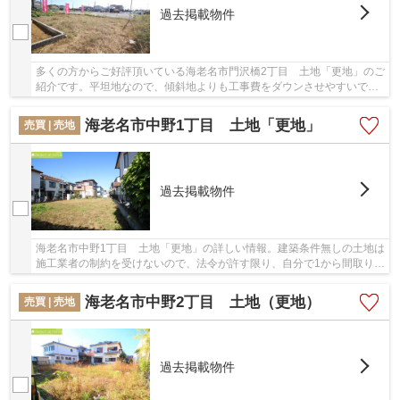
過去掲載物件
多くの方からご好評頂いている海老名市門沢橋2丁目 土地「更地」のご
紹介です。平坦地なので、傾斜地よりも工事費をダウンさせやすいです
よ。土地面積は137㎡となっています。建築に...
海老名市中野1丁目 土地「更地」
売買 | 売地
過去掲載物件
海老名市中野1丁目 土地「更地」の詳しい情報。建築条件無しの土地は
施工業者の制約を受けないので、法令が許す限り、自分で1から間取りを
考えやすくなりますよ。土地面積は204㎡(公...
海老名市中野2丁目 土地（更地）
売買 | 売地
過去掲載物件