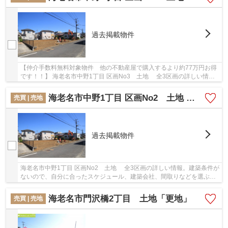
過去掲載物件
【仲介手数料無料対象物件 他の不動産屋で購入するより約77万円お得
です！！】 海老名市中野1丁目 区画No3 土地 全3区画の詳しい情
報。建築条件がないので、自分に合ったスケジュ...
海老名市中野1丁目 区画No2 土地 全3区画【仲介手数料無料】
売買 | 売地
過去掲載物件
海老名市中野1丁目 区画No2 土地 全3区画の詳しい情報。建築条件が
ないので、自分に合ったスケジュール、建築会社、間取りなどを選ぶこ
とができます。駅まで徒歩15分の場所に立地...
海老名市門沢橋2丁目 土地「更地」
売買 | 売地