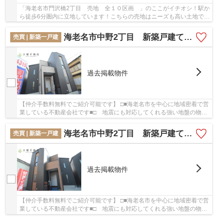
「海老名市門沢橋2丁目 売地 全１０区画 」のここがイチオシ！駅か
ら徒歩6分圏内に立地しています！こちらの売地はニーズも高い土地で
す！立地する準工業地域は、主に環境の悪化を...
海老名市中野2丁目 新築戸建て 全２棟 【仲介手数料無料】
売買 | 新築一戸建
過去掲載物件
【仲介手数料無料でご紹介可能です】 □■海老名市を中心に地域密着で営
業している不動産会社です■□ 地震にも対応してくれる強い地盤の物件
は安心感があります。駅から徒歩12分の物件は...
海老名市中野2丁目 新築戸建て 全2棟 【仲介手数料無料】
売買 | 新築一戸建
過去掲載物件
【仲介手数料無料でご紹介可能です】 □■海老名市を中心に地域密着で営
業している不動産会社です■□ 地震にも対応してくれる強い地盤の物件
は安心感があります。駅から徒歩12分の物件は...