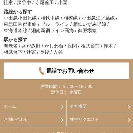
社家
/
深谷中
/
寺尾釜田
/
小園
路線から探す
小田急小田原線
/
相鉄本線
/
相模線
/
小田急江ノ島線
/
東急田園都市線
/
ブルーライン
/
相鉄いずみ野線
/
東海道本線
/
湘南新宿ライン高海
/
御殿場線
駅から探す
海老名
/
さがみ野
/
かしわ台
/
座間
/
相武台前
/
厚木
/
相武台下
/
社家
/
長後
/
入谷
電話でお問い合わせ
営業時間：
9：00～18：00
定休日：
水曜日
ホーム
会社概要
お問い合わせ
物件リクエスト