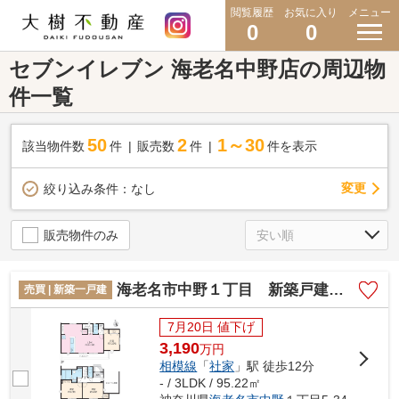
閲覧履歴
お気に入り
メニュー
0
0
セブンイレブン 海老名中野店の周辺物
件一覧
50
2
1～30
該当物件数
件
販売数
件
件を表示
変更
絞り込み条件：
なし
販売物件のみ
海老名市中野１丁目 新築戸建て 全１棟【仲介手数料無料】
売買 | 新築一戸建
7月20日 値下げ
3,190
万
円
相模線
「
社家
」駅 徒歩12分
- / 3LDK / 95.22㎡