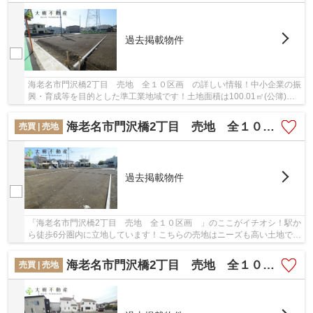
過去掲載物件
海老名市門沢橋2丁目 売地 全１０区画 の詳しい情報！中小企業の振
興・育成等を目的とした準工業地域です！土地面積は100.01㎡(公簿)あ
ります！土地購入をお考えの方に好条件の売地...
海老名市門沢橋2丁目 売地 全１０区画
売買 | 売地
過去掲載物件
「海老名市門沢橋2丁目 売地 全１０区画 」のここがイチオシ！駅か
ら徒歩6分圏内に立地しています！こちらの売地はニーズも高い土地で
す！立地する準工業地域は、主に環境の悪化を...
海老名市門沢橋2丁目 売地 全１０区画
売買 | 売地