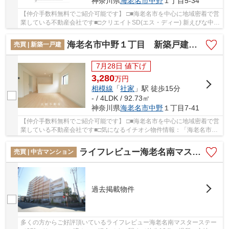
神奈川県
海老名市
中野
１丁目5-34
【仲介手数料無料でご紹介可能です】 □■海老名市を中心に地域密着で営
業している不動産会社です■□クリエイトSD(エス・ディー) 新えびな中野
店が、こちらの物件から53mのところにありま...
海老名市中野１丁目 新築戸建て 全１棟【仲介手数料無料】
売買 | 新築一戸建
7月28日 値下げ
3,280
万
円
相模線
「
社家
」駅 徒歩15分
- / 4LDK / 92.73㎡
神奈川県
海老名市
中野
１丁目7-41
【仲介手数料無料でご紹介可能です】 □■海老名市を中心に地域密着で営
業している不動産会社です■□気になるイチオシ物件情報：「海老名市中
野１丁目 新築戸建て 全１棟【仲介手数料無...
ライフレビュー海老名南マスターステージ9階 3ＬＤＫリフォーム済み【仲介手数料無料】
売買 | 中古マンション
過去掲載物件
多くの方からご好評頂いているライフレビュー海老名南マスターステー