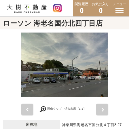
閲覧履歴
お気に入り
メニュー
0
0
ローソン 海老名国分北四丁目店
前
次
画像タップで拡大表示【
1
/1】
所在地
神奈川県海老名市国分北４丁目8-27