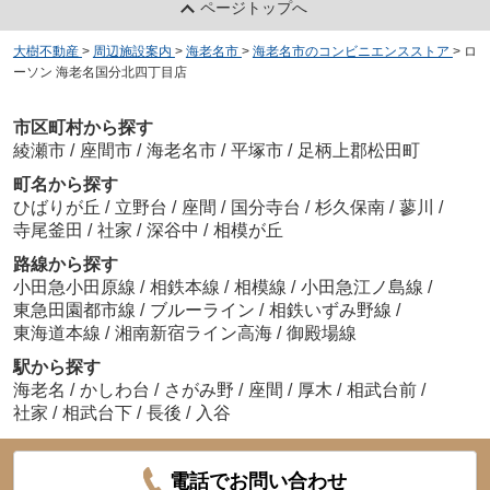
ページトップへ
大樹不動産
>
周辺施設案内
>
海老名市
>
海老名市のコンビニエンスストア
>
ロ
ーソン 海老名国分北四丁目店
市区町村から探す
綾瀬市
/
座間市
/
海老名市
/
平塚市
/
足柄上郡松田町
町名から探す
ひばりが丘
/
立野台
/
座間
/
国分寺台
/
杉久保南
/
蓼川
/
寺尾釜田
/
社家
/
深谷中
/
相模が丘
路線から探す
小田急小田原線
/
相鉄本線
/
相模線
/
小田急江ノ島線
/
東急田園都市線
/
ブルーライン
/
相鉄いずみ野線
/
東海道本線
/
湘南新宿ライン高海
/
御殿場線
駅から探す
海老名
/
かしわ台
/
さがみ野
/
座間
/
厚木
/
相武台前
/
社家
/
相武台下
/
長後
/
入谷
電話でお問い合わせ