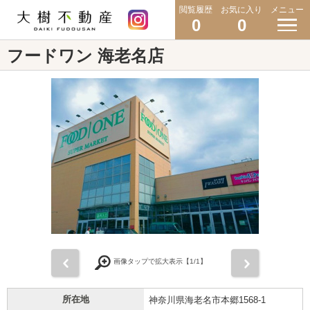
閲覧履歴
お気に入り
メニュー
0
0
フードワン 海老名店
前
次
画像タップで拡大表示【
1
/1】
所在地
神奈川県海老名市本郷1568-1