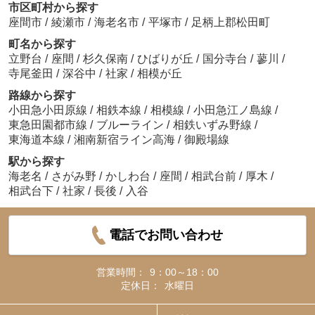
市区町村から探す
座間市
/
綾瀬市
/
海老名市
/
平塚市
/
足柄上郡松田町
町名から探す
立野台
/
座間
/
杉久保南
/
ひばりが丘
/
国分寺台
/
蓼川
/
寺尾釜田
/
深谷中
/
社家
/
相模が丘
路線から探す
小田急小田原線
/
相鉄本線
/
相模線
/
小田急江ノ島線
/
東急田園都市線
/
ブルーライン
/
相鉄いずみ野線
/
東海道本線
/
湘南新宿ライン高海
/
御殿場線
駅から探す
海老名
/
さがみ野
/
かしわ台
/
座間
/
相武台前
/
厚木
/
相武台下
/
社家
/
長後
/
入谷
電話でお問い合わせ
営業時間：
9：00～18：00
定休日：
水曜日