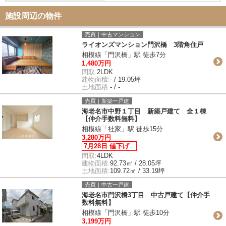
施設周辺の物件
売買｜中古マンション
ライオンズマンション門沢橋 3階角住戸
相模線「門沢橋」駅 徒歩7分
1,480万円
間取:
2LDK
建物面積:
- / 19.05坪
土地面積:
- / -
売買｜新築一戸建
海老名市中野１丁目 新築戸建て 全１棟
【仲介手数料無料】
相模線「社家」駅 徒歩15分
3,280万円
7月28日 値下げ
間取:
4LDK
建物面積:
92.73㎡ / 28.05坪
土地面積:
109.72㎡ / 33.19坪
売買｜中古一戸建
海老名市門沢橋3丁目 中古戸建て【仲介手
数料無料】
相模線「門沢橋」駅 徒歩10分
3,199万円