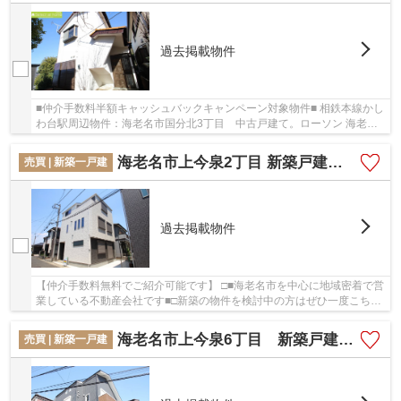
過去掲載物件
■仲介手数料半額キャッシュバックキャンペーン対象物件■ 相鉄本線かし
わ台駅周辺物件：海老名市国分北3丁目 中古戸建て。ローソン 海老名
国分北四丁目店が381mにある物件です。快適な...
海老名市上今泉2丁目 新築戸建て 全１棟【仲介手数料無料】
売買 | 新築一戸建
過去掲載物件
【仲介手数料無料でご紹介可能です】 □■海老名市を中心に地域密着で営
業している不動産会社です■□新築の物件を検討中の方はぜひ一度こちら
の物件をご覧ください。多くの方からこだわり...
海老名市上今泉6丁目 新築戸建て 全1棟【仲介手数料無料】
売買 | 新築一戸建