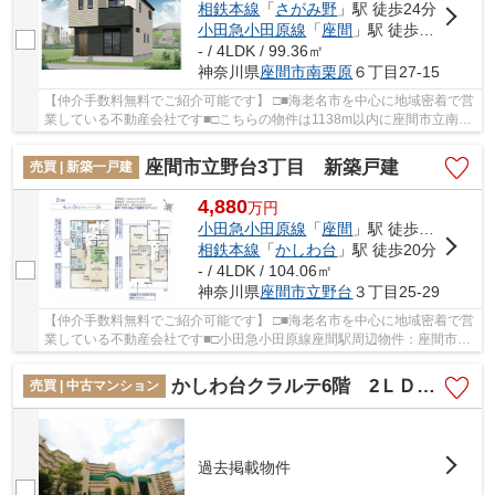
相鉄本線
「
さがみ野
」駅 徒歩24分
小田急小田原線
「
座間
」駅 徒歩26分
- / 4LDK / 99.36㎡
神奈川県
座間市
南栗原
６丁目27-15
【仲介手数料無料でご紹介可能です】 □■海老名市を中心に地域密着で営
業している不動産会社です■□こちらの物件は1138m以内に座間市立南中
学校があります。地盤が弱いと大惨事になりか...
座間市立野台3丁目 新築戸建
売買 | 新築一戸建
4,880
万
円
小田急小田原線
「
座間
」駅 徒歩17分
相鉄本線
「
かしわ台
」駅 徒歩20分
- / 4LDK / 104.06㎡
神奈川県
座間市
立野台
３丁目25-29
【仲介手数料無料でご紹介可能です】 □■海老名市を中心に地域密着で営
業している不動産会社です■□小田急小田原線座間駅周辺物件：座間市立
野台3丁目 新築戸建て 全２棟【仲介手数料...
かしわ台クラルテ6階 2ＬＤＫ+ＷＩＣリフォーム済みマンション【仲介手数料無料】
売買 | 中古マンション
過去掲載物件