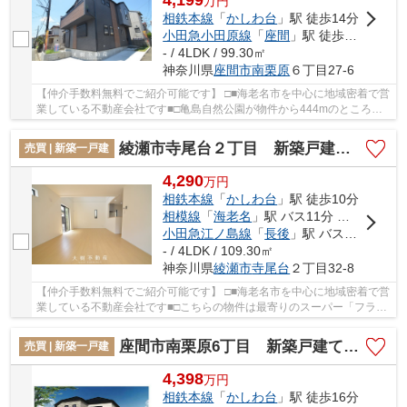
万
円
相鉄本線
「
かしわ台
」駅 徒歩14分
小田急小田原線
「
座間
」駅 徒歩26分
- / 4LDK / 99.30㎡
神奈川県
座間市
南栗原
６丁目27-6
【仲介手数料無料でご紹介可能です】 □■海老名市を中心に地域密着で営
業している不動産会社です■□亀島自然公園が物件から444mのところに
あります。夢のマイホームは思い切って新築の戸...
綾瀬市寺尾台２丁目 新築戸建て 全1棟 【仲介手数料無料】
売買 | 新築一戸建
4,290
万
円
相鉄本線
「
かしわ台
」駅 徒歩10分
相模線
「
海老名
」駅 バス11分 「天野原」 停歩2分
小田急江ノ島線
「
長後
」駅 バス29分 「大塚本町」 停歩15分
- / 4LDK / 109.30㎡
神奈川県
綾瀬市
寺尾台
２丁目32-8
【仲介手数料無料でご紹介可能です】 □■海老名市を中心に地域密着で営
業している不動産会社です■□こちらの物件は最寄りのスーパー「フラワ
ーランド海老名店」が482m以内にあります。内...
座間市南栗原6丁目 新築戸建て 全１棟【仲介手数料無料】
売買 | 新築一戸建
4,398
万
円
相鉄本線
「
かしわ台
」駅 徒歩16分