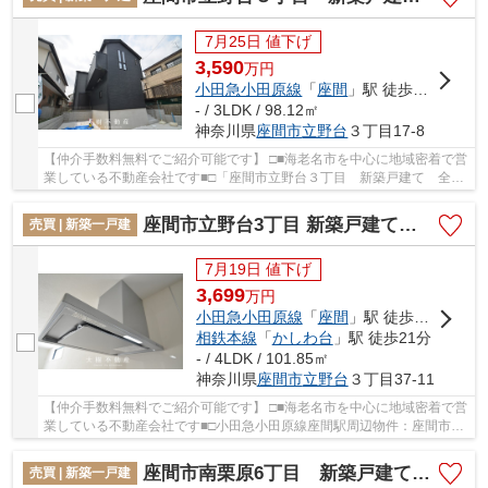
7月25日 値下げ
3,590
万
円
小田急小田原線
「
座間
」駅 徒歩20分
- / 3LDK / 98.12㎡
神奈川県
座間市
立野台
３丁目17-8
【仲介手数料無料でご紹介可能です】 □■海老名市を中心に地域密着で営
業している不動産会社です■□「座間市立野台３丁目 新築戸建て 全１
棟【仲介手数料無料】」のここがイチオシ。ロ...
座間市立野台3丁目 新築戸建て 全２棟 【仲介手数料無料】
売買 | 新築一戸建
7月19日 値下げ
3,699
万
円
小田急小田原線
「
座間
」駅 徒歩20分
相鉄本線
「
かしわ台
」駅 徒歩21分
- / 4LDK / 101.85㎡
神奈川県
座間市
立野台
３丁目37-11
【仲介手数料無料でご紹介可能です】 □■海老名市を中心に地域密着で営
業している不動産会社です■□小田急小田原線座間駅周辺物件：座間市立
野台3丁目 新築戸建て 全２棟 【仲介手数...
座間市南栗原6丁目 新築戸建て 全１棟【仲介手数料無料】
売買 | 新築一戸建