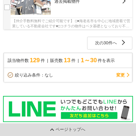
過去掲載物件
【仲介手数料無料でご紹介可能です】 □■海老名市を中心に地域密着で営
業している不動産会社です■□コチラの物件はベタ基礎となっており不同
沈下の心配もありません。初めてのマイホーム...
次の30件へ
129
13
1～30
該当物件数
件
販売数
件
件を表示
変更
絞り込み条件：
なし
ページトップへ