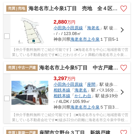
丁目 売地 全４区画【仲介手数料無料】。土...
海老名市上今泉1丁目 売地 全４区画【仲介手数料無料】
売買 | 売地
2,880
万
円
小田急小田原線
「
海老名
」駅 徒歩22分
- / - / 123.08㎡
神奈川県
海老名市
上今泉
１丁目5-1
【仲介手数料無料でご紹介可能です】 □■海老名市を中心に地域密着で営
業している不動産会社です■□こだわりポイント満載の海老名市上今泉1
丁目 売地 全４区画【仲介手数料無料】。徒...
海老名市上今泉5丁目 中古戸建て【仲介手数料無料】
売買 | 中古一戸建
3,297
万
円
小田急小田原線
「
座間
」駅 徒歩18分
相鉄本線
「
海老名
」駅 バス16分 「岩船地蔵尊」 停歩10分
相鉄本線
「
かしわ台
」駅 徒歩19分
- / 4LDK / 105.99㎡
神奈川県
海老名市
上今泉
５丁目36-30
【仲介手数料無料でご紹介可能です】 □■海老名市を中心に地域密着で営
業している不動産会社です■□徒歩22分の距離に海老名市立今泉中学校が
あるのも魅力。快適な住環境が魅力的な中古の...
座間市立野台３丁目 新築戸建て 全１棟【仲介手数料無料】
売買 | 新築一戸建