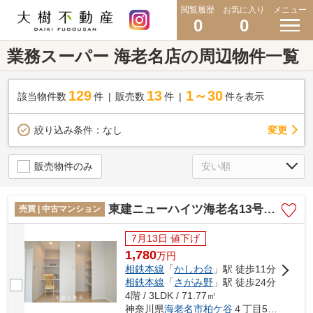
閲覧履歴
お気に入り
メニュー
0
0
業務スーパー 海老名店の周辺物件一覧
129
13
1～30
該当物件数
件
販売数
件
件を表示
変更
絞り込み条件：
なし
販売物件のみ
東建ニューハイツ海老名13号棟 4階3LDK リフォーム済み
売買 | 中古マンション
7月13日 値下げ
1,780
万
円
相鉄本線
「
かしわ台
」駅 徒歩11分
相鉄本線
「
さがみ野
」駅 徒歩24分
4階 / 3LDK / 71.77㎡
神奈川県
海老名市
柏ケ谷
４丁目5-13