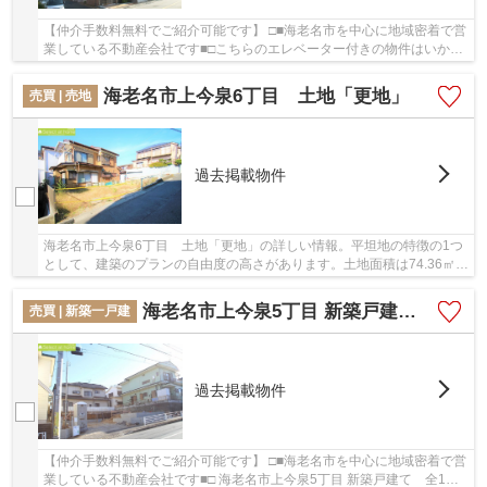
【仲介手数料無料でご紹介可能です】 □■海老名市を中心に地域密着で営
業している不動産会社です■□こちらのエレベーター付きの物件はいかが
でしょうか。中古マンションなら、物件の購入...
海老名市上今泉6丁目 土地「更地」
売買 | 売地
過去掲載物件
海老名市上今泉6丁目 土地「更地」の詳しい情報。平坦地の特徴の1つ
として、建築のプランの自由度の高さがあります。土地面積は74.36㎡
(公簿)となっております。綺麗に整備された売地...
海老名市上今泉5丁目 新築戸建て 全1棟【仲介手数料無料】
売買 | 新築一戸建
過去掲載物件
【仲介手数料無料でご紹介可能です】 □■海老名市を中心に地域密着で営
業している不動産会社です■□ 海老名市上今泉5丁目 新築戸建て 全1棟