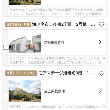
海老名市近辺での物件情報：大好評のあの物件「かしわ台クラルテ6階
リフォーム済みマンション」。ファミリーマート 相鉄かしわ台駅店まで
344mと近場にコンビニがあるのもポイント。1...
海老名市上今泉2丁目 2号棟 新築戸建 全3棟【仲介手数料無料】
売買 | 新築一戸建
過去掲載物件
近くにはローソン 海老名上今泉店(距離151m)がありちょっとした買い物
に便利です。地盤調査済みなので、防災面での安心感が増します。譲れ
ない条件として挙げる方の多い、新築の戸建て...
モアステージ海老名3階 3ＬＤＫリフォーム済みマンション【仲介手数料無料】
売買 | 中古マンション
過去掲載物件
新着情報：モアステージ海老名3階 リフォーム済みの空室情報ならコチ