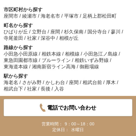
市区町村から探す
座間市
/
綾瀬市
/
海老名市
/
平塚市
/
足柄上郡松田町
町名から探す
ひばりが丘
/
立野台
/
座間
/
杉久保南
/
国分寺台
/
蓼川
/
寺尾釜田
/
社家
/
深谷中
/
相模が丘
路線から探す
小田急小田原線
/
相鉄本線
/
相模線
/
小田急江ノ島線
/
東急田園都市線
/
ブルーライン
/
相鉄いずみ野線
/
東海道本線
/
湘南新宿ライン高海
/
御殿場線
駅から探す
海老名
/
さがみ野
/
かしわ台
/
座間
/
相武台前
/
厚木
/
相武台下
/
社家
/
長後
/
入谷
電話でお問い合わせ
営業時間：
9：00～18：00
定休日：
水曜日