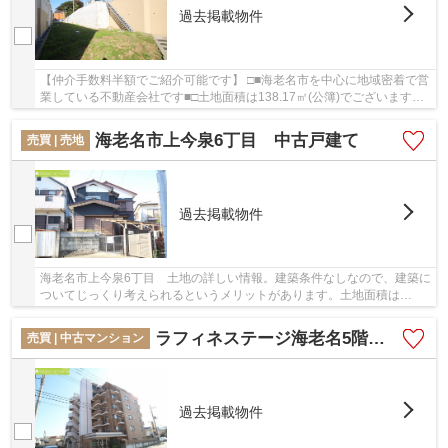
過去掲載物件
【仲介手数料半額でご紹介可能です】 □■海老名市を中心に地域密着で営
業している不動産会社です■□土地面積は138.17㎡(公簿)でございます。
安心の前面道路6m以上の条件を備えております...
海老名市上今泉6丁目 中古戸建て
売買 | 売地
過去掲載物件
海老名市上今泉6丁目 土地の詳しい情報。建築条件なしなので、建築に
ついてじっくり考えられるというメリットがあります。土地面積は
140.47㎡(公簿)でございます。平坦地なので、傾斜...
ラフィネステージ海老名5階 3LDK【仲介手数料無料】
売買 | 中古マンション
過去掲載物件