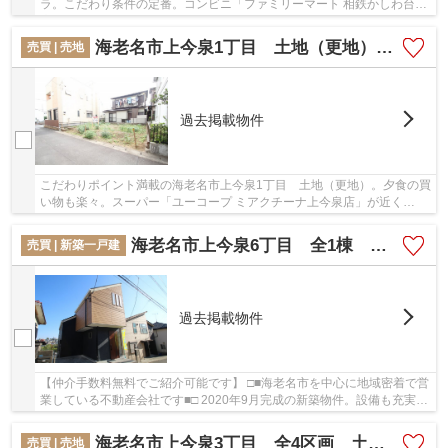
ラ。こだわり条件の定番。コンビニ「ファミリーマート 相鉄かしわ台駅
店」が近く(336m)にあります。コストも抑え...
海老名市上今泉1丁目 土地（更地）【仲介手数料無料】
売買 | 売地
過去掲載物件
こだわりポイント満載の海老名市上今泉1丁目 土地（更地）。夕食の買
い物も楽々。スーパー「ユーコープ ミアクチーナ上今泉店」が近く
(347m)にあります。道路が南側に面しているので...
海老名市上今泉6丁目 全1棟 新築戸建て【仲介手数料無料】
売買 | 新築一戸建
過去掲載物件
【仲介手数料無料でご紹介可能です】 □■海老名市を中心に地域密着で営
業している不動産会社です■□ 2020年9月完成の新築物件。設備も充実し
ている新築戸建ての物件はいかがでしょうか。...
海老名市上今泉3丁目 全4区画 土地【仲介手数料半額キャンペーン対象物件】
売買 | 売地