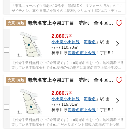
「東建ニューハイツ海老名13号棟 4階3LDK リフォーム済み」のここ
がイチオシ。薬や日用品を買うのに便利なクリエイトSD(エス・ディー)
かしわ台スクエア店まで142mです。駅まで歩い...
海老名市上今泉1丁目 売地 全４区画【仲介手数料無料】
売買 | 売地
2,880
万
円
小田急小田原線
「
海老名
」駅 徒歩22分
- / - / 110.70㎡
神奈川県
海老名市
上今泉
１丁目5-1
【仲介手数料無料でご紹介可能です】 □■海老名市を中心に地域密着で営
業している不動産会社です■□徒歩7分の場所に海老名市立上星小学校が
あります。土地の購入をご検討されているなら...
海老名市上今泉1丁目 売地 全４区画【仲介手数料無料】
売買 | 売地
2,880
万
円
小田急小田原線
「
海老名
」駅 徒歩22分
- / - / 115.31㎡
神奈川県
海老名市
上今泉
１丁目5-1
【仲介手数料無料でご紹介可能です】 □■海老名市を中心に地域密着で営
業している不動産会社です■□こだわりポイント満載の海老名市上今泉1