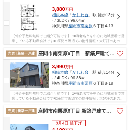
3,880
万
円
相鉄本線
「
かしわ台
」駅 徒歩13分
- / 3LDK / 96.04㎡
神奈川県
座間市
南栗原
６丁目4-13
【仲介手数料無料でご紹介可能です】 □■海老名市を中心に地域密着で営
業している不動産会社です■□座間市近辺での物件情報：大好評のあの物
件「座間市南栗原6丁目 新築戸建て 全１棟...
座間市南栗原6丁目 新築戸建て 全１棟【仲介手数料無料】
売買 | 新築一戸建
3,990
万
円
相鉄本線
「
かしわ台
」駅 徒歩14分
- / 4LDK / 96.88㎡
神奈川県
座間市
南栗原
６丁目8-19
【仲介手数料無料でご紹介可能です】 □■海老名市を中心に地域密着で営
業している不動産会社です■□座間市近辺での物件情報：大好評のあの物
件「座間市南栗原6丁目 新築戸建て 全１棟...
座間市南栗原6丁目 新築戸建て 全１棟【仲介手数料無料】
売買 | 新築一戸建
8月4日 値下げ
4,199