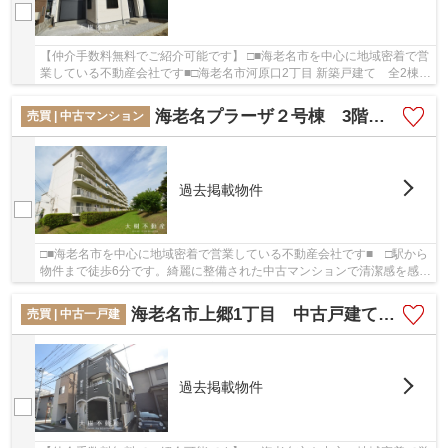
【仲介手数料無料でご紹介可能です】 □■海老名市を中心に地域密着で営
業している不動産会社です■□海老名市河原口2丁目 新築戸建て 全2棟
【仲介手数料無料】：小田急小田原線厚木駅に...
海老名プラーザ２号棟 3階３LDK リフォーム済み
売買 | 中古マンション
過去掲載物件
□■海老名市を中心に地域密着で営業している不動産会社です■ □駅から
物件まで徒歩6分です。綺麗に整備された中古マンションで清潔感を感じ
ます。物件探しは経験と知識豊富な当社にお任...
海老名市上郷1丁目 中古戸建て【仲介手数料無料】
売買 | 中古一戸建
過去掲載物件