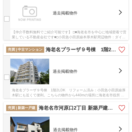
過去掲載物件
【仲介手数料無料でご紹介可能です】 □■海老名市を中心に地域密着で営
業している不動産会社です■□小田急小田原線本厚木駅周辺物件：ダイア
パレス本厚木イースト ４階3LDKリフォーム済...
海老名プラーザ９号棟 1階2LDK リフォーム済み
売買 | 中古マンション
過去掲載物件
海老名プラーザ９号棟 1階2LDK リフォーム済み：小田急小田原線厚
木駅にも近くて便利。こちらの物件から440mの場所に海老名市役所 急
患診療所があります。徒歩で駅にアクセスできる...
海老名市河原口2丁目 新築戸建て 全2棟【仲介手数料無料】
売買 | 新築一戸建
過去掲載物件