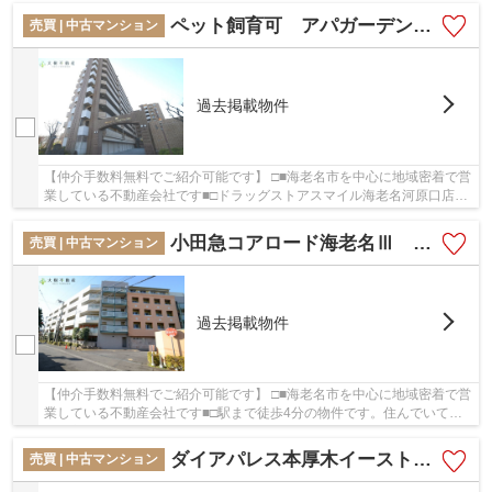
ペット飼育可 アパガーデンコート海老名9階 3ＬＤＫ リフォーム済み【仲介手数料無料】
売買 | 中古マンション
過去掲載物件
【仲介手数料無料でご紹介可能です】 □■海老名市を中心に地域密着で営
業している不動産会社です■□ドラッグストアスマイル海老名河原口店
が、こちらの物件から475mのところにあります。...
小田急コアロード海老名Ⅲ 3階 3ＬＤＫ リフォーム済み【仲介手数料無料】
売買 | 中古マンション
過去掲載物件
【仲介手数料無料でご紹介可能です】 □■海老名市を中心に地域密着で営
業している不動産会社です■□駅まで徒歩4分の物件です。住んでいて心
地の良い中古マンションで魅力的です。こだわ...
ダイアパレス本厚木イースト ４階3LDKリフォーム済み【仲介手数料無料】
売買 | 中古マンション