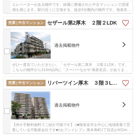
エレベーターがある物件です。綺麗に整備された中古マンションで清潔
感を感じます。駅の近くに立地する、徒歩5分圏内の物件です。海老名市
で不動産をお探しなら、地域に密着した当社に...
セザール第2厚木 ２階２LDK
売買 | 中古マンション
過去掲載物件
ぜひ一度見ていただきたい、「セザール第二厚木 ２階２LDK」です。
こちらの物件から314m以内に「スーパーなかや 海老名店」がありま
す。駅から徒歩10分圏内に立地しています。中古な...
リバーツイン厚木 ３階３LDKリフォーム済み【仲介手数料無料】
売買 | 中古マンション
過去掲載物件
【仲介手数料無料でご紹介可能です】 □■海老名市を中心に地域密着で営
業している不動産会社です■□セブンイレブン 厚木寿町1丁目店が432m以
内にある物件です。中古でありながら、室内も...