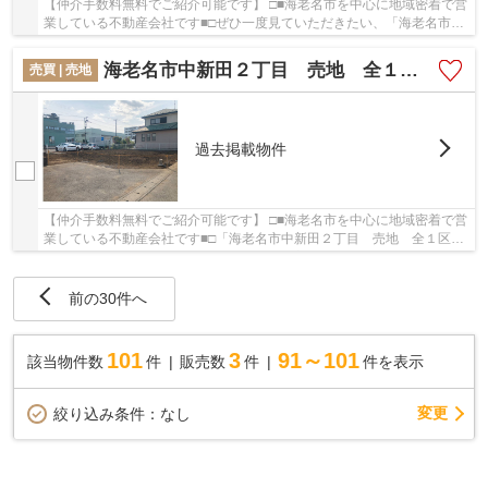
【仲介手数料無料でご紹介可能です】 □■海老名市を中心に地域密着で営
業している不動産会社です■□ぜひ一度見ていただきたい、「海老名市上
郷1丁目 中古戸建て【仲介手数料無料】」で...
海老名市中新田２丁目 売地 全１区画【仲介手数料無料】
売買 | 売地
過去掲載物件
【仲介手数料無料でご紹介可能です】 □■海老名市を中心に地域密着で営
業している不動産会社です■□「海老名市中新田２丁目 売地 全１区画
【仲介手数料無料】」のここがイチオシ。家か...
前の30件へ
101
3
91～101
該当物件数
件
販売数
件
件を表示
変更
絞り込み条件：
なし