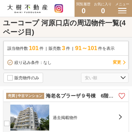
閲覧履歴
お気に入り
メニュー
0
0
ユーコープ 河原口店の周辺物件一覧(4
ページ目)
101
3
91～101
該当物件数
件
販売数
件
件を表示
変更
絞り込み条件：
なし
販売物件のみ
海老名プラーザ９号棟 6階３LDK リフォーム済み
売買 | 中古マンション
過去掲載物件