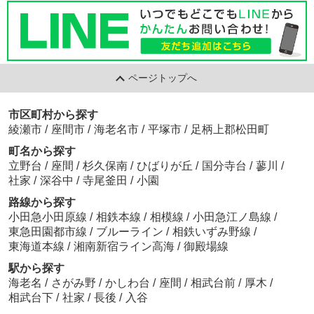
ページトップへ
市区町村から探す
綾瀬市
/
座間市
/
海老名市
/
平塚市
/
足柄上郡松田町
町名から探す
立野台
/
座間
/
杉久保南
/
ひばりが丘
/
国分寺台
/
蓼川
/
社家
/
深谷中
/
寺尾釜田
/
小園
路線から探す
小田急小田原線
/
相鉄本線
/
相模線
/
小田急江ノ島線
/
東急田園都市線
/
ブルーライン
/
相鉄いずみ野線
/
東海道本線
/
湘南新宿ライン高海
/
御殿場線
駅から探す
海老名
/
さがみ野
/
かしわ台
/
座間
/
相武台前
/
厚木
/
相武台下
/
社家
/
長後
/
入谷