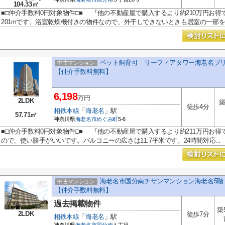
104.33㎡
■□仲介手数料0円対象物件□■ 『他の不動産屋で購入するより約210万円お得
201mです。浴室乾燥機付きの物件なので、外干しできないときも居室の一部を物
ペット飼育可 リーフィアタワー海老名ブリス
中古マンション
【仲介手数料無料】
6,198
万円
2LDK
築
徒歩4分
相鉄本線
「
海老名
」駅
57.71㎡
神奈川県
海老名市
めぐみ町
5-6
■□仲介手数料0円対象物件□■ 『他の不動産屋で購入するより約211万円お得で
ので、使い勝手がいいです。バルコニーの広さは11.7平米です。24時間対応...
海老名市国分南チサンマンション海老名5階
中古マンション
【仲介手数料無料】
過去掲載物件
築
2LDK
徒歩7分
相鉄本線
「
海老名
」駅