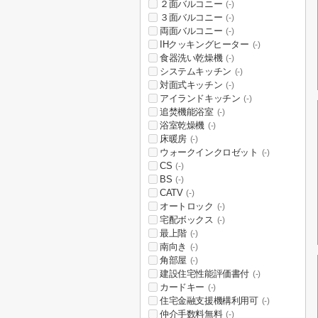
２面バルコニー
(-)
３面バルコニー
(-)
両面バルコニー
(-)
IHクッキングヒーター
(-)
食器洗い乾燥機
(-)
システムキッチン
(-)
対面式キッチン
(-)
アイランドキッチン
(-)
追焚機能浴室
(-)
浴室乾燥機
(-)
床暖房
(-)
ウォークインクロゼット
(-)
CS
(-)
BS
(-)
CATV
(-)
オートロック
(-)
宅配ボックス
(-)
最上階
(-)
南向き
(-)
角部屋
(-)
建設住宅性能評価書付
(-)
カードキー
(-)
住宅金融支援機構利用可
(-)
仲介手数料無料
(-)