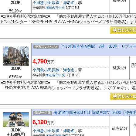
徒歩6分
2LDK
小田急小田原線
「
海老名
」駅
神奈川県
海老名市
中央
３丁目5-3
59.29㎡
■□仲介手数料0円対象物件□■ 『他の不動産屋で購入するより約155万円お得
ピングセンター「SHOPPERS PLAZA EBINA(ショッパーズプラザ海老名)」まで.
クリオ海老名伍番館 7階 3LDK リフォ
中古マンション
4,790
万円
築
徒歩5分
3LDK
小田急小田原線
「
海老名
」駅
神奈川県
海老名市
中央
３丁目3-5
63.64㎡
■□仲介手数料0円対象物件□■ 『他の不動産屋で購入するより約164万円お得
「SHOPPERS PLAZA EBINA(ショッパーズプラザ海老名)」まで101mです。浴
海老名市国分南3丁目 新築戸建て 全2棟【仲介
新築一戸建
6,190
万円
徒歩14分
3LDK
小田急小田原線
「
海老名
」駅
＋1S(納戸)
神奈川県
海老名市
国分南
３丁目28-9