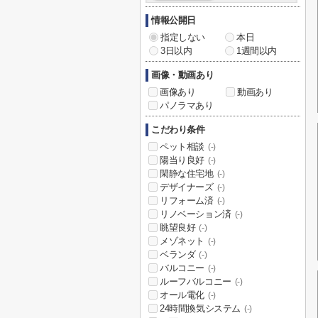
情報公開日
指定しない
本日
3日以内
1週間以内
画像・動画あり
画像あり
動画あり
パノラマあり
こだわり条件
ペット相談
(-)
陽当り良好
(-)
閑静な住宅地
(-)
デザイナーズ
(-)
リフォーム済
(-)
リノベーション済
(-)
眺望良好
(-)
メゾネット
(-)
ベランダ
(-)
バルコニー
(-)
ルーフバルコニー
(-)
オール電化
(-)
24時間換気システム
(-)