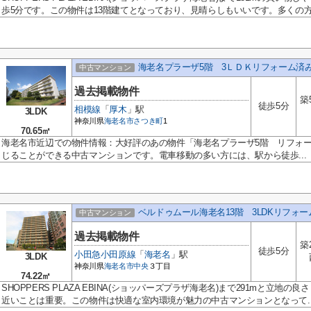
歩5分です。この物件は13階建てとなっており、見晴らしもいいです。多くの方.
海老名プラーザ5階 3ＬＤＫリフォーム済
中古マンション
過去掲載物件
築
徒歩5分
相模線
「
厚木
」駅
3LDK
神奈川県
海老名市
さつき町
1
70.65㎡
海老名市近辺での物件情報：大好評のあの物件「海老名プラーザ5階 リフォ
じることができる中古マンションです。電車移動の多い方には、駅から徒歩...
ベルドゥムール海老名13階 3LDKリフォ
中古マンション
過去掲載物件
築
徒歩5分
小田急小田原線
「
海老名
」駅
3LDK
神奈川県
海老名市
中央
３丁目
74.22㎡
SHOPPERS PLAZA EBINA(ショッパーズプラザ海老名)まで291mと立
近いことは重要。この物件は快適な室内環境が魅力の中古マンションとなって..