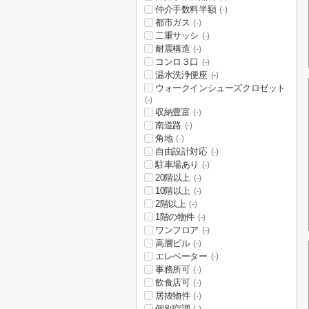
仲介手数料半額
(-)
都市ガス
(-)
二重サッシ
(-)
耐震構造
(-)
コンロ３口
(-)
温水洗浄便座
(-)
ウォークインシューズクロゼット
(-)
収納豊富
(-)
南道路
(-)
角地
(-)
自由設計対応
(-)
駐車場あり
(-)
20階以上
(-)
10階以上
(-)
2階以上
(-)
1階の物件
(-)
ワンフロア
(-)
高層ビル
(-)
エレベーター
(-)
事務所可
(-)
飲食店可
(-)
居抜物件
(-)
個別空調