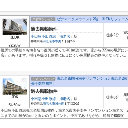
ビナマークスウエスト2階 3LDKリフォ
中古マンション
過去掲載物件
築
徒歩2分
小田急小田原線
「
海老名
」駅
3LDK
神奈川県
海老名市
中央
１丁目2-6
72.20㎡
役所での手続きも海老名市役所が近くて(401m)楽です。家から355mの場所に
店」があります。揺れを吸収し建物に伝えにくい免震構造の物件となってい...
海老名市国分南チサンマンション海老名2階
中古マンション
介手数料無料】
過去掲載物件
築
2DK
徒歩8分
小田急小田原線
「
海老名
」駅
神奈川県
海老名市
国分南
１丁目2-16
54.50㎡
小田急小田原線海老名駅周辺物件：海老名市国分南チサンマンション海老名 
ニまでの距離が255mと近いのもポイント。中古でありながら、綺麗で機能的...