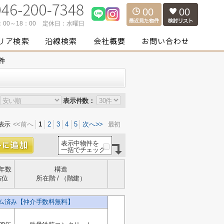
00
00
：00～18：00
定休日：
水曜日
件
表示件数：
表示
<<前へ
1
2
3
4
5
次へ>>
最初
表示中物件を
一括でチェック
年数
構造
方位
所在階 / （階建）
ーム済み【仲介手数料無料】