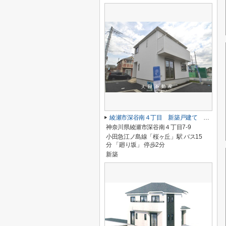
綾瀬市深谷南４丁目 新築戸建て 全5棟【仲介手数料無料】
神奈川県綾瀬市深谷南４丁目7-9
小田急江ノ島線「桜ヶ丘」駅 バス15
分 「廻り坂」 停歩2分
新築