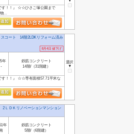
▼
です！！』 ☆☆ひさご塚公園まで
...
コート 14階2LDKリフォーム済み
8月4日 値下げ
5年
鉄筋コンクリート
選択
▼
-
14階/（31階建）
す！！』 ☆☆専有面積57.71平米な
 2ＬＤＫリノベーションマンション
51年
鉄筋コンクリート
南
5階/（6階建）