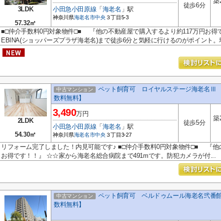
築
徒歩6分
3LDK
小田急小田原線
「
海老名
」駅
神奈川県
海老名市
中央
３丁目5-3
57.32㎡
■□仲介手数料0円対象物件□■ 『他の不動産屋で購入するより約117万円お得です！
EBINA(ショッパーズプラザ海老名)まで徒歩6分と気軽に行けるのがポイント。地.
ペット飼育可 ロイヤルステージ海老名Ⅲ 
中古マンション
数料無料】
3,490
万円
築
2LDK
徒歩5分
小田急小田原線
「
海老名
」駅
54.30㎡
神奈川県
海老名市
中央
３丁目3-27
リフォーム完了しました！内見可能です♪ ■□仲介手数料0円対象物件□■ 『他
お得です！！』 ☆☆家から海老名総合病院まで491mです。防犯カメラが付...
ペット飼育可 ベルドゥムール海老名弐番館
中古マンション
数料無料】