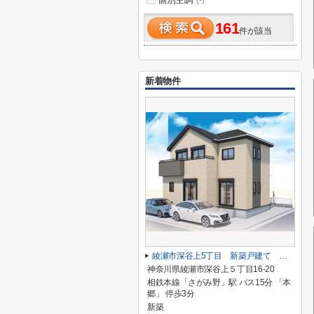
(-)
161
件が該当
新着物件
綾瀬市深谷上5丁目 新築戸建て 全１棟【仲介手数料無料】
神奈川県綾瀬市深谷上５丁目16-20
相鉄本線「さがみ野」駅 バス15分 「本
郷」 停歩3分
新築