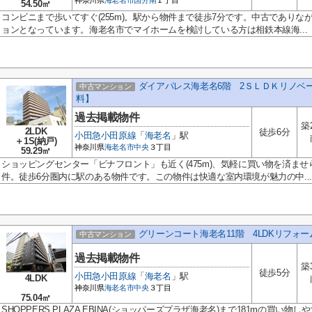
神奈川県
海老名市
国分南
１丁目
54.50㎡
コンビニまで歩いてすぐ(255m)。駅から物件まで徒歩7分です。中古であり
ョンとなっています。海老名市でマイホームを検討している方は相鉄本線海...
ダイアパレス海老名6階 2ＳＬＤＫリノベ
中古マンション
料】
過去掲載物件
築
2LDK
徒歩6分
小田急小田原線
「
海老名
」駅
＋1S(納戸)
神奈川県
海老名市
中央
３丁目
59.29㎡
ショッピングセンター「ビナフロント」も近く(475m)、気軽に買い物を済ませ
件。徒歩6分圏内に駅のある物件です。この物件は快適な室内環境が魅力の中...
グリーンコート海老名11階 4LDKリフォ
中古マンション
過去掲載物件
築
徒歩5分
小田急小田原線
「
海老名
」駅
4LDK
神奈川県
海老名市
中央
３丁目
75.04㎡
SHOPPERS PLAZA EBINA(ショッパーズプラザ海老名)まで181mの買