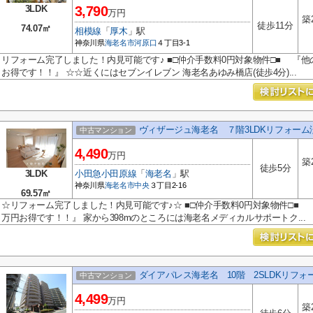
3LDK
3,790
万円
築
徒歩11分
74.07㎡
相模線
「
厚木
」駅
神奈川県
海老名市
河原口
４丁目3-1
リフォーム完了しました！内見可能です♪ ■□仲介手数料0円対象物件□■ 『他
お得です！！』 ☆☆近くにはセブンイレブン 海老名あゆみ橋店(徒歩4分)...
ヴィザージュ海老名 ７階3LDKリフォーム
中古マンション
4,490
万円
築
徒歩5分
3LDK
小田急小田原線
「
海老名
」駅
神奈川県
海老名市
中央
３丁目2-16
69.57㎡
☆リフォーム完了しました！内見可能です♪☆ ■□仲介手数料0円対象物件□■ 
万円お得です！！』 家から398mのところには海老名メディカルサポートク...
ダイアパレス海老名 10階 2SLDKリフ
中古マンション
4,499
万円
築