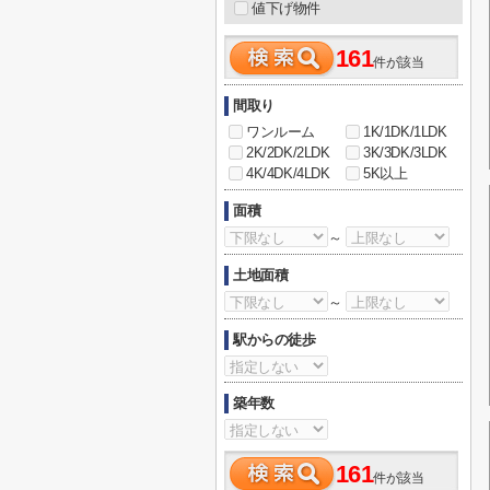
値下げ物件
161
件が該当
間取り
ワンルーム
1K/1DK/1LDK
2K/2DK/2LDK
3K/3DK/3LDK
4K/4DK/4LDK
5K以上
面積
～
土地面積
～
駅からの徒歩
築年数
161
件が該当