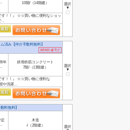
-
10階/（14階建）
選択
▼
です！！』 ☆☆買い物に便利なショッ
..
ーム済み【仲介手数料無料】
8月8日 値下げ
26年
鉄骨鉄筋コンクリート
選択
-
7階/（13階建）
▼
です！！』 ☆☆買い物に便利な
室や洗濯...
手数料無料】
予定
木造
-
-/（2階建）
選択