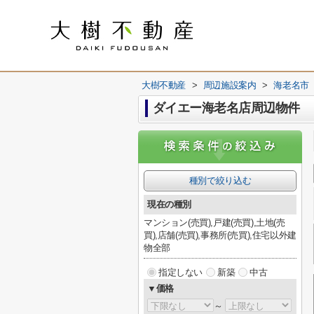
大樹不動産
>
周辺施設案内
>
海老名市
ダイエー海老名店周辺物件
種別で絞り込む
現在の種別
マンション(売買),戸建(売買),土地(売
買),店舗(売買),事務所(売買),住宅以外建
物全部
指定しない
新築
中古
▼価格
～