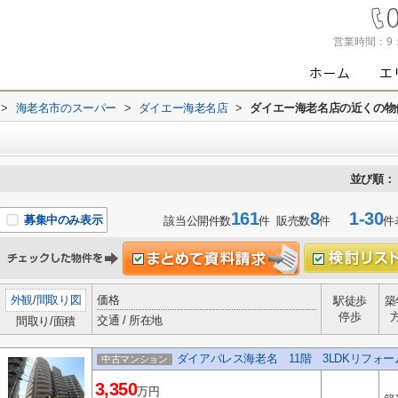
営業時間：
9
>
海老名市のスーパー
>
ダイエー海老名店
>
ダイエー海老名店の近くの物
並び順：
161
8
1-30
募集中のみ表示
該当公開件数
件 販売数
件
件
外観
/
間取り図
価格
駅徒歩
築
停歩
交通 / 所在地
間取り/面積
ダイアパレス海老名 11階 3LDKリフォ
中古マンション
3,350
万円