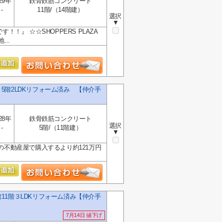
29年
鉄骨鉄筋コンクリート
-
11階/（14階建）
選択
▼
！』 ☆☆SHOPPERS PLAZA
..
5階2LDKリフォーム済み 【仲介手
28年
鉄骨鉄筋コンクリート
選択
-
5階/（11階建）
▼
の不動産屋で購入するより約121万円
11階３LDKリフォーム済み【仲介手
7月14日 値下げ