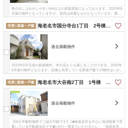
車の出し入れがしやすい6m以上の前面道路になっております。2020年9
月築の物件となっていますが、室内は綺麗なものとなっています。新築
にこだわりをもつ方には、こちらの新築物件はい...
海老名市国分寺台1丁目 2号棟 新築戸建 全2棟【仲介手数料無料】
売買 | 新築一戸建
過去掲載物件
2020年9月完成の新築物件。木の温もりも感じることのできる、2020年
9月築の物件となります。設備も充実している新築戸建ての物件はいかが
でしょうか。地盤が弱いと大惨事になりかねま...
海老名市大谷南2丁目 1号棟 新築戸建 全5棟【仲介手数料無料】
売買 | 新築一戸建
過去掲載物件
【仲介手数料無料でご紹介可能です】 □■海老名市を中心に地域密着で営
業している不動産会社です■□ ぜひ一度見ていただきたい、「海老名市大