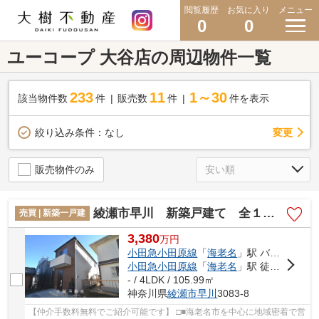
閲覧履歴
お気に入り
メニュー
0
0
ユーコープ 大谷店の周辺物件一覧
233
11
1～30
該当物件数
件
販売数
件
件を表示
変更
絞り込み条件：
なし
販売物件のみ
綾瀬市早川 新築戸建て 全１棟【仲介手数料無料】
売買 | 新築一戸建
3,380
万
円
小田急小田原線
「
海老名
」駅 バス16分 「新橋（神奈川県）」 停歩3分
小田急小田原線
「
海老名
」駅 徒歩27分
- / 4LDK / 105.99㎡
神奈川県
綾瀬市
早川
3083-8
【仲介手数料無料でご紹介可能です】 □■海老名市を中心に地域密着で営