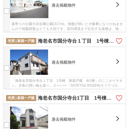
過去掲載物件
最寄りの公園大谷近隣公園(317m)。地盤が弱いと大惨事になりかねませ
んので地盤調査はとても大切です。室内環境まで左右する基礎は、強靭
なベタ基礎となっております。綺麗で清潔感の...
海老名市国分寺台１丁目 1号棟 新築戸建 全2棟【仲介手数料無料】
売買 | 新築一戸建
過去掲載物件
「海老名市国分寺台１丁目 1号棟 新築戸建 全2棟」のここがイチオ
シ。夕食の買い物も楽々。スーパー「SOTETSU ROZEN(そうてつロー
ゼン) 海老名店」が近く(245m)にあります。夢のマ...
海老名市国分寺台1丁目 1号棟 新築戸建 全2棟【仲介手数料無料】
売買 | 新築一戸建
過去掲載物件