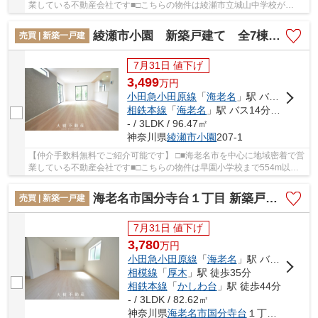
業している不動産会社です■□こちらの物件は綾瀬市立城山中学校が
1370m以内にあります。こちらは清潔感のある新築...
綾瀬市小園 新築戸建て 全7棟【仲介手数料無料】
売買 | 新築一戸建
7月31日 値下げ
3,499
万
円
小田急小田原線
「
海老名
」駅 バス14分 「小園バザール前」 停歩2分
相鉄本線
「
海老名
」駅 バス14分 「小園バザール前」 停歩2分
- / 3LDK / 96.47㎡
神奈川県
綾瀬市
小園
207-1
【仲介手数料無料でご紹介可能です】 □■海老名市を中心に地域密着で営
業している不動産会社です■□こちらの物件は早園小学校まで554m以内
にあるのがポイントです。地盤が弱いと大惨事に...
海老名市国分寺台１丁目 新築戸建て 全2棟【仲介手数料無料】
売買 | 新築一戸建
7月31日 値下げ
3,780
万
円
小田急小田原線
「
海老名
」駅 バス6分 「国分寺台第4」 停歩1分
相模線
「
厚木
」駅 徒歩35分
相鉄本線
「
かしわ台
」駅 徒歩44分
- / 3LDK / 82.62㎡
神奈川県
海老名市
国分寺台
１丁目17-30