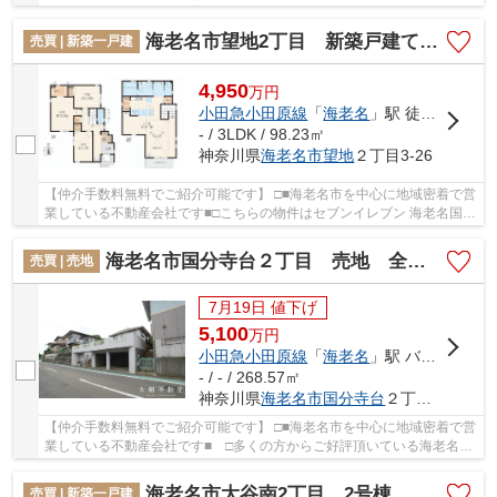
築戸建て 全１棟【仲介手数料無料】。徒歩...
海老名市望地2丁目 新築戸建て 全9棟【仲介手数料無料】
売買 | 新築一戸建
4,950
万
円
小田急小田原線
「
海老名
」駅 徒歩19分
- / 3LDK / 98.23㎡
神奈川県
海老名市
望地
２丁目3-26
【仲介手数料無料でご紹介可能です】 □■海老名市を中心に地域密着で営
業している不動産会社です■□こちらの物件はセブンイレブン 海老名国分
南店まで306mにあります。綺麗で清潔感のあ...
海老名市国分寺台２丁目 売地 全１区画 【仲介手数料無料】
売買 | 売地
7月19日 値下げ
5,100
万
円
小田急小田原線
「
海老名
」駅 バス8分 「国分寺台第５」 停歩3分
- / - / 268.57㎡
神奈川県
海老名市
国分寺台
２丁目9-6
【仲介手数料無料でご紹介可能です】 □■海老名市を中心に地域密着で営
業している不動産会社です■ □多くの方からご好評頂いている海老名市
国分寺台２丁目 売地 全１区画 【仲介手数...
海老名市大谷南2丁目 2号棟 新築戸建 全5棟【仲介手数料無料】
売買 | 新築一戸建