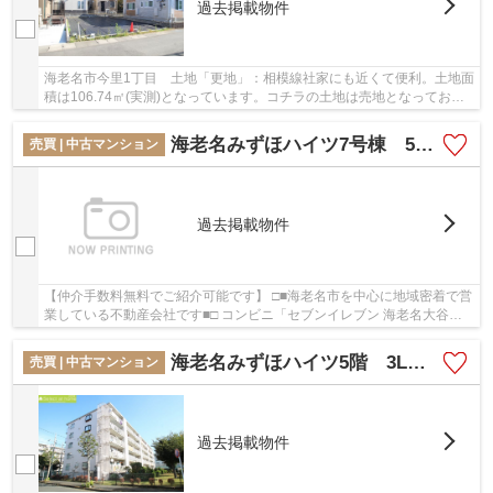
過去掲載物件
海老名市今里1丁目 土地「更地」：相模線社家にも近くて便利。土地面
積は106.74㎡(実測)となっています。コチラの土地は売地となってお
り、土地購入予定の方にお勧めです。傾斜地より...
海老名みずほハイツ7号棟 5階 3LDK リフォーム済【仲介手数料無料】
売買 | 中古マンション
過去掲載物件
【仲介手数料無料でご紹介可能です】 □■海老名市を中心に地域密着で営
業している不動産会社です■□ コンビニ「セブンイレブン 海老名大谷
店」が203m以内にある物件です。共有部分も清潔...
海老名みずほハイツ5階 3LDK リフォーム済マンション【仲介手数料無料】
売買 | 中古マンション
過去掲載物件