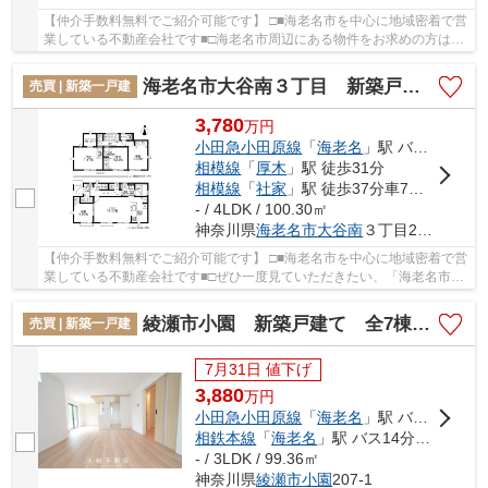
【仲介手数料無料でご紹介可能です】 □■海老名市を中心に地域密着で営
業している不動産会社です■□海老名市周辺にある物件をお求めの方は
「海老名市国分寺台１丁目 新築戸建て 全2棟【...
海老名市大谷南３丁目 新築戸建て 全１棟【仲介手数料無料】
売買 | 新築一戸建
3,780
万
円
小田急小田原線
「
海老名
」駅 バス13分 「坂下」 停歩5分
相模線
「
厚木
」駅 徒歩31分
相模線
「
社家
」駅 徒歩37分車7分 3.1km
- / 4LDK / 100.30㎡
神奈川県
海老名市
大谷南
３丁目29-36
【仲介手数料無料でご紹介可能です】 □■海老名市を中心に地域密着で営
業している不動産会社です■□ぜひ一度見ていただきたい、「海老名市大
谷南３丁目 新築戸建て 全１棟【仲介手数料...
綾瀬市小園 新築戸建て 全7棟【仲介手数料無料】
売買 | 新築一戸建
7月31日 値下げ
3,880
万
円
小田急小田原線
「
海老名
」駅 バス14分 「小園バザール前」 停歩2分
相鉄本線
「
海老名
」駅 バス14分 「小園バザール前」 停歩2分
- / 3LDK / 99.36㎡
神奈川県
綾瀬市
小園
207-1