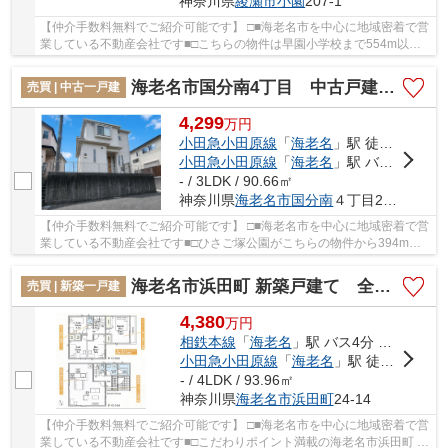
神奈川県
綾瀬市
小園
207-1
【仲介手数料無料でご紹介可能です】 □■海老名市を中心に地域密着で営
業している不動産会社です■□こちらの物件は早園小学校まで554m以内
にあるのがポイントです。地盤が弱いと大惨事に...
海老名市国分南4丁目 中古戸建て 【仲介手数料無料】
売買 | 中古一戸建
4,299
万
円
小田急小田原線
「
海老名
」駅 徒歩19分
小田急小田原線
「
海老名
」駅 バス12分 「国分寺台第2」 停歩5分
- / 3LDK / 90.66㎡
神奈川県
海老名市
国分南
４丁目24-3
【仲介手数料無料でご紹介可能です】 □■海老名市を中心に地域密着で営
業している不動産会社です■□ひさご塚公園がこちらの物件から394mの
ところにあります。こちらは中古の戸建てです。...
海老名市浜田町 新築戸建て 全１棟【仲介手数料無料】
売買 | 新築一戸建
4,380
万
円
相鉄本線
「
海老名
」駅 バス4分 「大谷小学校」 停歩2分
小田急小田原線
「
海老名
」駅 徒歩27分
- / 4LDK / 93.96㎡
神奈川県
海老名市
浜田町
24-14
【仲介手数料無料でご紹介可能です】 □■海老名市を中心に地域密着で営
業している不動産会社です■□こだわりポイント満載の海老名市浜田町 新