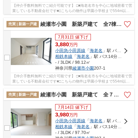
【仲介手数料無料でご紹介可能です】 □■海老名市を中心に地域密着で営
業している不動産会社です■□こちらの物件は早園小学校まで554m以内
にあるのがポイントです。地盤が弱いと大惨事に...
綾瀬市小園 新築戸建て 全7棟【仲介手数料無料】
売買 | 新築一戸建
7月31日 値下げ
3,880
万
円
小田急小田原線
「
海老名
」駅 バス14分 「小園バザール前」 停歩2分
相鉄本線
「
海老名
」駅 バス14分 「小園バザール前」 停歩2分
- / 3LDK / 98.12㎡
神奈川県
綾瀬市
小園
207-1
【仲介手数料無料でご紹介可能です】 □■海老名市を中心に地域密着で営
業している不動産会社です■□こちらの物件は早園小学校まで554m以内
にあるのがポイントです。地盤が弱いと大惨事に...
綾瀬市小園 新築戸建て 全７棟【仲介手数料無料】
売買 | 新築一戸建
7月14日 値下げ
3,980
万
円
小田急小田原線
「
海老名
」駅 バス14分 「小園バザール前」 停歩2分
相鉄本線
「
海老名
」駅 バス14分 「小園バザール前」 停歩2分
- / 3LDK / 97.70㎡