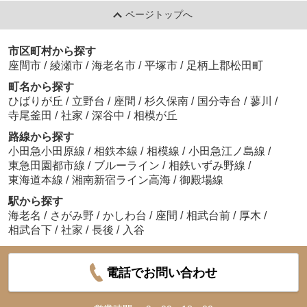
ページトップへ
市区町村から探す
座間市
/
綾瀬市
/
海老名市
/
平塚市
/
足柄上郡松田町
町名から探す
ひばりが丘
/
立野台
/
座間
/
杉久保南
/
国分寺台
/
蓼川
/
寺尾釜田
/
社家
/
深谷中
/
相模が丘
路線から探す
小田急小田原線
/
相鉄本線
/
相模線
/
小田急江ノ島線
/
東急田園都市線
/
ブルーライン
/
相鉄いずみ野線
/
東海道本線
/
湘南新宿ライン高海
/
御殿場線
駅から探す
海老名
/
さがみ野
/
かしわ台
/
座間
/
相武台前
/
厚木
/
相武台下
/
社家
/
長後
/
入谷
電話でお問い合わせ