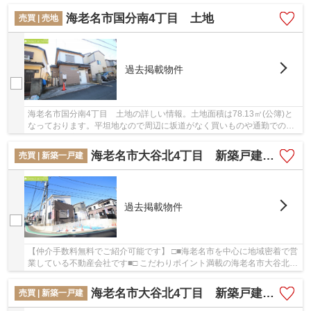
丁目 新築戸建て A号棟【仲介手数料無料】...
海老名市国分南4丁目 土地
売買 | 売地
過去掲載物件
海老名市国分南4丁目 土地の詳しい情報。土地面積は78.13㎡(公簿)と
なっております。平坦地なので周辺に坂道がなく買いものや通勤での負
担が少ない立地です。土地購入の際、売地のこ...
海老名市大谷北4丁目 新築戸建て D号棟【仲介手数料無料】
売買 | 新築一戸建
過去掲載物件
【仲介手数料無料でご紹介可能です】 □■海老名市を中心に地域密着で営
業している不動産会社です■□ こだわりポイント満載の海老名市大谷北4
丁目 新築戸建て D号棟【仲介手数料無料】...
海老名市大谷北4丁目 新築戸建て J号棟【仲介手数料無料】
売買 | 新築一戸建