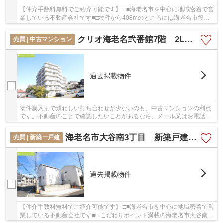
【仲介手数料無料でご紹介可能です】 □■海老名市を中心に地域密着で営
業している不動産会社です■□物件から408mのところには海老名市役所
があります。中古ながらも綺麗な室内と魅力的な...
クリオ海老名弐番館7階 2LDK リノベーションマンション
売買 | 中古マンション
過去掲載物件
物件購入まで煩わしい打ち合わせが少ないのも、中古マンションの利点
です。不動産のことで確認したいことがあるなら、メール又はお電話に
てご連絡ください。当社は豊富な経験と知識を...
海老名市大谷南3丁目 新築戸建て A号棟【仲介手数料無料】
売買 | 新築一戸建
過去掲載物件
【仲介手数料無料でご紹介可能です】 □■海老名市を中心に地域密着で営
業している不動産会社です■□ こだわりポイント満載の海老名市大谷南3