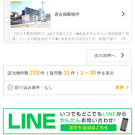
過去掲載物件
【仲介手数料無料でご紹介可能です】 □■海老名市を中心に地域密着で営
業している不動産会社です■□ 海老名市大谷北4丁目 新築戸建て J号棟
【仲介手数料無料】：小田急小田原線海老名...
次の30件へ
233
11
1～30
該当物件数
件
販売数
件
件を表示
変更
絞り込み条件：
なし