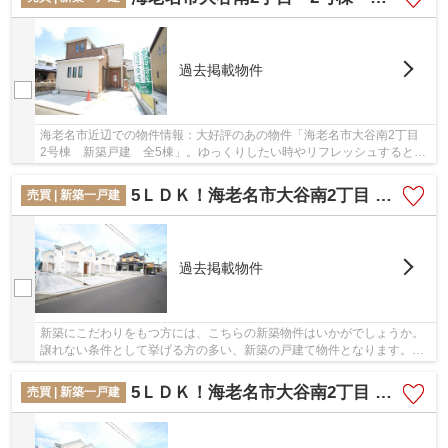
過去掲載物件
海老名市近辺での物件情報：大好評のあの物件「海老名市大谷南2丁目
2号棟 新築戸建 全5棟」。ゆっくりしたい時やリフレッシュするとき
に大谷近隣公園が近く(459m)にあるので、気軽...
5ＬＤＫ！海老名市大谷南2丁目 5号棟 新築戸建 全5棟【仲介手数料無料】
売買 | 新築一戸建
過去掲載物件
新築にこだわりをもつ方には、こちらの新築物件はいかがでしょうか。
譲れない条件として挙げる方の多い、新築の戸建て物件となります。
2020年4月築の物件となっており、設備も充実して...
5ＬＤＫ！海老名市大谷南2丁目 3号棟 新築戸建 全5棟【仲介手数料無料】
売買 | 新築一戸建