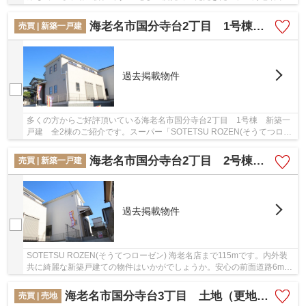
谷南2丁目 1号棟 新築戸建 全5棟」です。...
海老名市国分寺台2丁目 1号棟 新築一戸建 全2棟【仲介手数料無料】
売買 | 新築一戸建
過去掲載物件
多くの方からご好評頂いている海老名市国分寺台2丁目 1号棟 新築一
戸建 全2棟のご紹介です。スーパー「SOTETSU ROZEN(そうてつロー
ゼン) 海老名店」が近く(115m)にあるので買い物も...
海老名市国分寺台2丁目 2号棟 新築一戸建 全2棟【仲介手数料無料】
売買 | 新築一戸建
過去掲載物件
SOTETSU ROZEN(そうてつローゼン) 海老名店まで115mです。内外装
共に綺麗な新築戸建ての物件はいかがでしょうか。安心の前面道路6m以
上の条件を備えております。ベタ基礎による建築の...
海老名市国分寺台3丁目 土地（更地渡し）【仲介手数料無料】
売買 | 売地