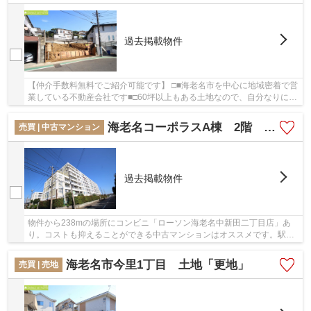
過去掲載物件
【仲介手数料無料でご紹介可能です】 □■海老名市を中心に地域密着で営
業している不動産会社です■□60坪以上もある土地なので、自分なりに自
由に設計が可能です。土地面積は216.33㎡(公...
海老名コーポラスA棟 2階 4LDK リフォーム済マンション【仲介手数料半額キャンペーン対象物件】
売買 | 中古マンション
過去掲載物件
物件から238mの場所にコンビニ「ローソン海老名中新田二丁目店」あ
り。コストも抑えることができる中古マンションはオススメです。駅ま
で徒歩11分と少し距離があります。不動産のこと...
海老名市今里1丁目 土地「更地」
売買 | 売地