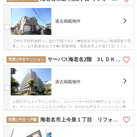
過去掲載物件
【仲介手数料無料でご紹介可能です】 □■海老名市を中心に地域密着で営
業している不動産会社です■□ 新着情報：海老名市上今泉2丁目 リフォー
ム戸建ての空室情報ならコチラ。快適な住環...
サーパス海老名2階 3ＬＤＫリノベーション済みマンション【仲介手数料無料】
売買 | 中古マンション
過去掲載物件
上階の方も上り下りしやすい、エレベーター付きの物件となっていま
す。マンションにどんな人が住んでいるのかも中古マンションなら事前
に知れます。当社がお客様の不動産購入をしっか...
海老名市上今泉１丁目 リフォーム住宅【仲介手数料無料】
売買 | 中古一戸建