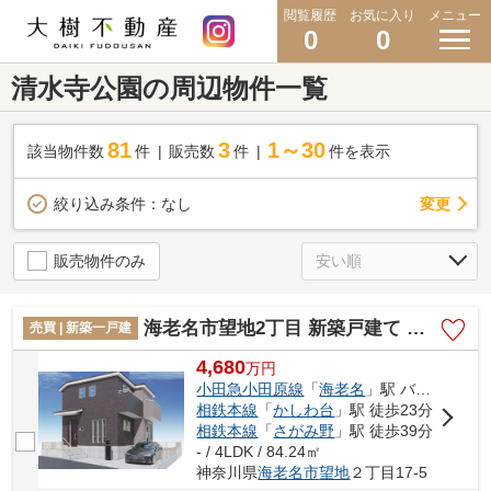
閲覧履歴
お気に入り
メニュー
0
0
清水寺公園の周辺物件一覧
81
3
1～30
該当物件数
件
販売数
件
件を表示
変更
絞り込み条件：
なし
販売物件のみ
海老名市望地2丁目 新築戸建て 全1棟【仲介手数料無料】
売買 | 新築一戸建
4,680
万
円
小田急小田原線
「
海老名
」駅 バス5分 「望地」 停歩6分
相鉄本線
「
かしわ台
」駅 徒歩23分
相鉄本線
「
さがみ野
」駅 徒歩39分
- / 4LDK / 84.24㎡
神奈川県
海老名市
望地
２丁目17-5