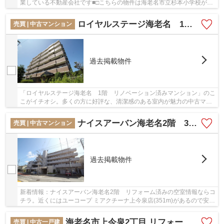
業している不動産会社です■□こちらの物件は海老名市立杉本小学校が
1571m以内にあります。夢のマイホームは思い切...
ロイヤルステージ海老名 1階 2ＬＤＫリノベーション済みマンション【仲介手数料無料】
売買 | 中古マンション
過去掲載物件
「ロイヤルステージ海老名 1階 リノベーション済みマンション」のこ
こがイチオシ。多くの方に好評な、清潔感のある室内が魅力の中古マン
ションです。小田急小田原線海老名周辺で物件...
ナイスアーバン海老名2階 3ＤＫリフォーム済みマンション【仲介手数料無料】
売買 | 中古マンション
過去掲載物件
新着情報：ナイスアーバン海老名2階 リフォーム済みの空室情報ならコ
チラ。近くにはユーコープ ミアクチーナ上今泉店(351m)があるので安
心。マンションにどんな人が住んでいるのかも...
海老名市上今泉2丁目 リフォーム戸建て【仲介手数料無料】
売買 | 中古一戸建