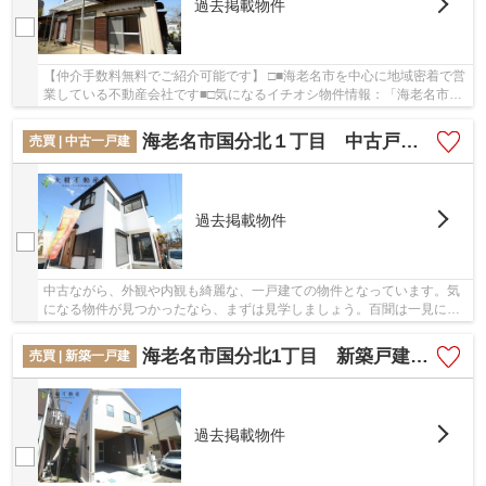
過去掲載物件
【仲介手数料無料でご紹介可能です】 □■海老名市を中心に地域密着で営
業している不動産会社です■□気になるイチオシ物件情報：「海老名市国
分北１丁目 中古戸建て 【仲介手数料無料】...
海老名市国分北１丁目 中古戸建て 【仲介手数料無料】
売買 | 中古一戸建
過去掲載物件
中古ながら、外観や内観も綺麗な、一戸建ての物件となっています。気
になる物件が見つかったなら、まずは見学しましょう。百聞は一見に如
かずです。当社では見学のご予約を承っており...
海老名市国分北1丁目 新築戸建て 全1棟 【仲介手数料無料】
売買 | 新築一戸建
過去掲載物件