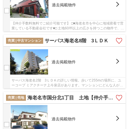
過去掲載物件
【仲介手数料無料でご紹介可能です】 □■海老名市を中心に地域密着で営
業している不動産会社です■□ 土地60坪以上の広さを持つこの物件で、快
適な日々を送りませんか。道路が南側に面し...
サーパス海老名8階 3ＬＤＫ
売買 | 中古マンション
過去掲載物件
サーパス海老名2階 3ＬＤＫの詳しい情報。歩いて255mの場所に、ユ
ーコープ ミアクチーナ上今泉店があります。マンションにどんな人が住
んでいるのかも中古マンションなら事前に知れま...
海老名市国分北1丁目 土地【仲介手数料半額キャンペーン対象物件】
売買 | 売地
過去掲載物件