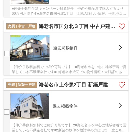
■仲介手数料半額キャンペーン対象物件 他の不動産屋で購入するより
60万円お得です■海老名市国分北1丁目 土地の詳しい情報。平坦地なの
で、買い物のときの道のりで負担抑えることがで...
海老名市国分北３丁目 中古戸建て【仲介手数料無料】
売買 | 中古一戸建
過去掲載物件
【仲介手数料無料でご紹介可能です】 □■海老名市を中心に地域密着で営
業している不動産会社です■□海老名市近辺での物件情報：大好評のあの
物件「海老名市国分北３丁目 戸建て【仲介手...
海老名市上今泉2丁目 新築戸建て 全１棟【仲介手数料無料】
売買 | 新築一戸建
過去掲載物件
【仲介手数料無料でご紹介可能です】 □■海老名市を中心に地域密着で営
業している不動産会社です■□新築の物件を検討中の方はぜひ一度こちら