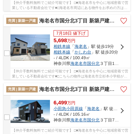
【仲介手数料無料でご紹介可能です】 □■海老名市を中心に地域密着で営
業している不動産会社です■□海老名市周辺にある物件をお求めの方は
「海老名市望地2丁目 新築戸建て 全1棟【仲介手...
海老名市国分北3丁目 新築戸建て 全３棟【仲介手数料無料】
売買 | 新築一戸建
7月18日 値下げ
5,698
万
円
相鉄本線
「
海老名
」駅 徒歩19分
相鉄本線
「
かしわ台
」駅 徒歩20分
- / 4LDK / 100.49㎡
神奈川県
海老名市
国分北
３丁目16-4-1
【仲介手数料無料でご紹介可能です】 □■海老名市を中心に地域密着で営
業している不動産会社です■□こちらの物件は海老名市立杉本小学校が
680m以内にあります。初めてのマイホームに新築...
海老名市国分北3丁目 新築戸建て 全１棟【仲介手数料無料】
売買 | 新築一戸建
6,499
万
円
小田急小田原線
「
海老名
」駅 徒歩14分
- / 4LDK / 105.16㎡
神奈川県
海老名市
国分北
３丁目7-22
【仲介手数料無料でご紹介可能です】 □■海老名市を中心に地域密着で営