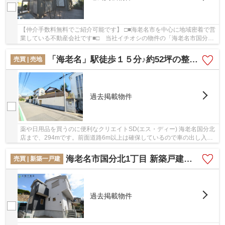
【仲介手数料無料でご紹介可能です】 □■海老名市を中心に地域密着で営
業している不動産会社です■□ 当社イチオシの物件の「海老名市国分北
３丁目 中古戸建て 【仲介手数料無料】」。...
「海老名」駅徒歩１５分♪約52坪の整形地
売買 | 売地
過去掲載物件
薬や日用品を買うのに便利なクリエイトSD(エス・ディー) 海老名国分北
店まで、294mです。前面道路6m以上は確保しているので車の出し入れ
もラクラクです。高台に立地しています。土地面...
海老名市国分北1丁目 新築戸建て 全２棟 【仲介手数料無料】
売買 | 新築一戸建
過去掲載物件