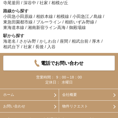
寺尾釜田
/
深谷中
/
社家
/
相模が丘
路線から探す
小田急小田原線
/
相鉄本線
/
相模線
/
小田急江ノ島線
/
東急田園都市線
/
ブルーライン
/
相鉄いずみ野線
/
東海道本線
/
湘南新宿ライン高海
/
御殿場線
駅から探す
海老名
/
さがみ野
/
かしわ台
/
座間
/
相武台前
/
厚木
/
相武台下
/
社家
/
長後
/
入谷
電話でお問い合わせ
営業時間：
9：00～18：00
定休日：
水曜日
ホーム
会社概要
お問い合わせ
物件リクエスト