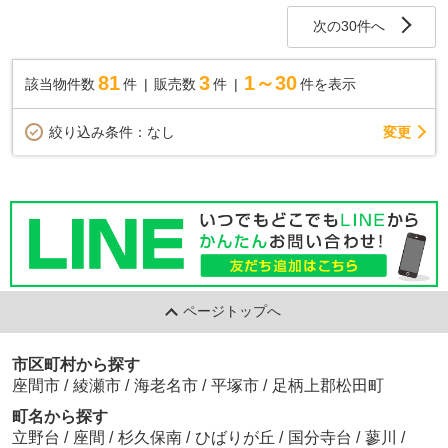
次の30件へ
81
3
1～30
該当物件数
件
販売数
件
件を表示
変更
絞り込み条件：
なし
ページトップへ
市区町村から探す
座間市
/
綾瀬市
/
海老名市
/
平塚市
/
足柄上郡松田町
町名から探す
立野台
/
座間
/
杉久保南
/
ひばりが丘
/
国分寺台
/
蓼川
/