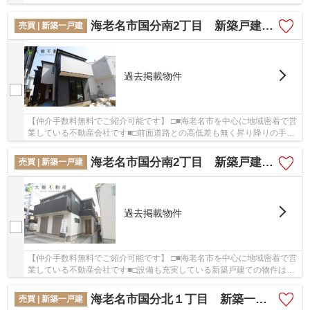
の物件をご覧ください。多くの方からこだわり...
海老名市国分南2丁目 新築戸建て 全２棟 【仲介手数料無料】
売買 | 新築一戸建
過去掲載物件
【仲介手数料無料でご紹介可能です】 □■海老名市を中心に地域密着で営
業している不動産会社です■□前面道路との高低差も無く昇り降りの手間
が省ける物件です。コチラの物件は、新築の戸...
海老名市国分南2丁目 新築戸建て 全1棟 【仲介手数料無料】
売買 | 新築一戸建
過去掲載物件
【仲介手数料無料でご紹介可能です】 □■海老名市を中心に地域密着で営
業している不動産会社です■□設備も充実している新築戸建ての物件はい
かがでしょうか。当社では不動産の購入をサポ...
海老名市国分北１丁目 新築一戸建て 全１棟 【仲介手数料無料】
売買 | 新築一戸建