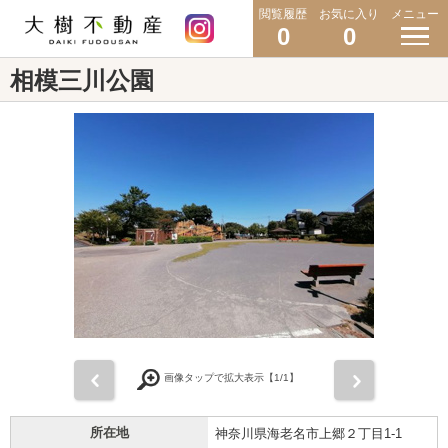
閲覧履歴
お気に入り
メニュー
0
0
相模三川公園
前
次
画像タップで拡大表示【
1
/1】
所在地
神奈川県海老名市上郷２丁目1-1