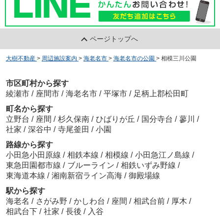
ページトップへ
大樹不動産
>
周辺施設案内
>
海老名市
>
海老名市の公園
>
相模三川公園
市区町村から探す
綾瀬市
/
座間市
/
海老名市
/
平塚市
/
足柄上郡松田町
町名から探す
立野台
/
座間
/
杉久保南
/
ひばりが丘
/
国分寺台
/
蓼川
/
社家
/
深谷中
/
寺尾釜田
/
小園
路線から探す
小田急小田原線
/
相鉄本線
/
相模線
/
小田急江ノ島線
/
東急田園都市線
/
ブルーライン
/
相鉄いずみ野線
/
東海道本線
/
湘南新宿ライン高海
/
御殿場線
駅から探す
海老名
/
さがみ野
/
かしわ台
/
座間
/
相武台前
/
厚木
/
相武台下
/
社家
/
長後
/
入谷