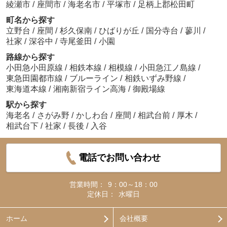
綾瀬市
/
座間市
/
海老名市
/
平塚市
/
足柄上郡松田町
町名から探す
立野台
/
座間
/
杉久保南
/
ひばりが丘
/
国分寺台
/
蓼川
/
社家
/
深谷中
/
寺尾釜田
/
小園
路線から探す
小田急小田原線
/
相鉄本線
/
相模線
/
小田急江ノ島線
/
東急田園都市線
/
ブルーライン
/
相鉄いずみ野線
/
東海道本線
/
湘南新宿ライン高海
/
御殿場線
駅から探す
海老名
/
さがみ野
/
かしわ台
/
座間
/
相武台前
/
厚木
/
相武台下
/
社家
/
長後
/
入谷
電話でお問い合わせ
営業時間：
9：00～18：00
定休日：
水曜日
ホーム
会社概要