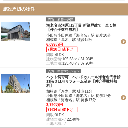
施設周辺の物件
売買｜新築一戸建
海老名市河原口2丁目 新築戸建て 全１棟
【仲介手数料無料】
小田急小田原線「海老名」駅 徒歩20分
相模線「厚木」駅 徒歩12分
6,099万円
7月28日 値下げ
間取:
4LDK
建物面積:
105.58㎡ / 31.93坪
土地面積:
125.40㎡ / 37.93坪
売買｜中古マンション
ペット飼育可 ベルドゥムール海老名弐番館
11階３LDKリフォーム済み【仲介手数料無
料】
相模線「厚木」駅 徒歩11分
小田急小田原線「海老名」駅 徒歩17分
相模線「海老名」駅 徒歩17分
3,790万円
7月14日 値下げ
間取:
3LDK
建物面積:
- / 22.40坪
土地面積:
- / -