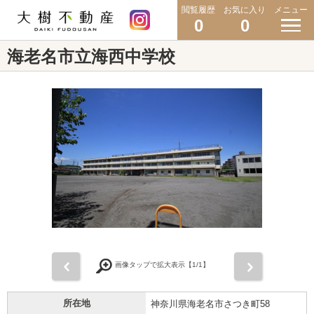
閲覧履歴
お気に入り
メニュー
0
0
海老名市立海西中学校
前
次
画像タップで拡大表示【
1
/1】
所在地
神奈川県海老名市さつき町58