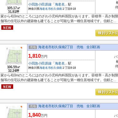
小田急小田原線
「
海老名
」駅
停
105.17㎡
神奈川県
海老名市
杉久保南
２丁目8-18
31.81坪
家から410mのところにはのざわ小児科内科医院があります。容積率・高さ制限
舗等の住宅以外の建築物も建てることが可能な第一種住居地域です。信頼と...
海老名市杉久保南2丁目 売地 全19区画
売地
1,810
万円
バ
小田急小田原線
「
海老名
」駅
停
106.59㎡
神奈川県
海老名市
杉久保南
２丁目8-18
32.24坪
家から410mのところにはのざわ小児科内科医院があります。容積率・高さ制限
舗等の住宅以外の建築物も建てることが可能な第一種住居地域です。信頼と...
海老名市杉久保南2丁目 売地 全19区画
売地
1,840
万円
バ