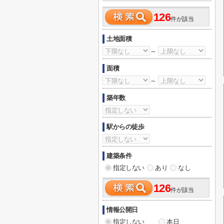
126
件が該当
土地面積
～
面積
～
築年数
駅からの徒歩
建築条件
指定しない
あり
なし
126
件が該当
情報公開日
指定しない
本日