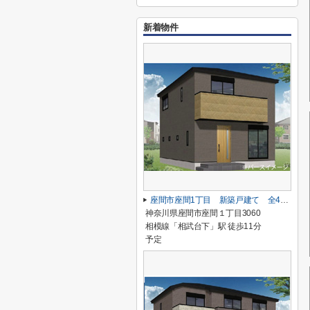
新着物件
座間市座間1丁目 新築戸建て 全4棟 【仲介手数料無料】
神奈川県座間市座間１丁目3060
相模線「相武台下」駅 徒歩11分
予定