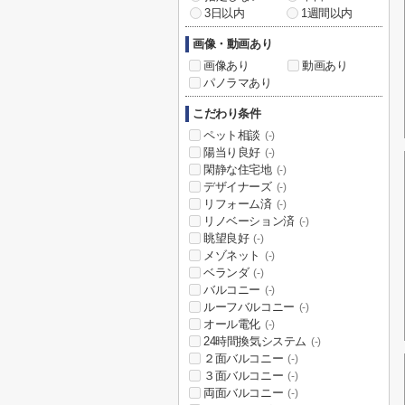
3日以内
1週間以内
画像・動画あり
画像あり
動画あり
パノラマあり
こだわり条件
ペット相談
(-)
陽当り良好
(-)
閑静な住宅地
(-)
デザイナーズ
(-)
リフォーム済
(-)
リノベーション済
(-)
眺望良好
(-)
メゾネット
(-)
ベランダ
(-)
バルコニー
(-)
ルーフバルコニー
(-)
オール電化
(-)
24時間換気システム
(-)
２面バルコニー
(-)
３面バルコニー
(-)
両面バルコニー
(-)