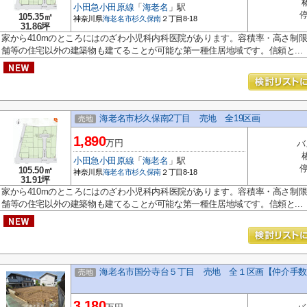
小田急小田原線
「
海老名
」駅
停
105.35㎡
神奈川県
海老名市
杉久保南
２丁目8-18
31.86坪
家から410mのところにはのざわ小児科内科医院があります。容積率・高さ制限
舗等の住宅以外の建築物も建てることが可能な第一種住居地域です。信頼と...
海老名市杉久保南2丁目 売地 全19区画
売地
1,890
万円
バ
小田急小田原線
「
海老名
」駅
停
105.50㎡
神奈川県
海老名市
杉久保南
２丁目8-18
31.91坪
家から410mのところにはのざわ小児科内科医院があります。容積率・高さ制限
舗等の住宅以外の建築物も建てることが可能な第一種住居地域です。信頼と...
海老名市国分寺台５丁目 売地 全１区画【仲介手数
売地
3,180