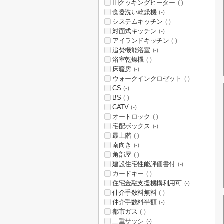
IHクッキングヒーター
(-)
食器洗い乾燥機
(-)
システムキッチン
(-)
対面式キッチン
(-)
アイランドキッチン
(-)
追焚機能浴室
(-)
浴室乾燥機
(-)
床暖房
(-)
ウォークインクロゼット
(-)
CS
(-)
BS
(-)
CATV
(-)
オートロック
(-)
宅配ボックス
(-)
最上階
(-)
南向き
(-)
角部屋
(-)
建設住宅性能評価書付
(-)
カードキー
(-)
住宅金融支援機構利用可
(-)
仲介手数料無料
(-)
仲介手数料半額
(-)
都市ガス
(-)
二重サッシ
(-)