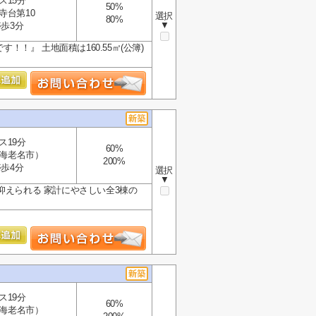
ス15分
50%
寺台第10
選択
80%
▼
歩3分
！』 土地面積は160.55㎡(公簿)
ス19分
60%
海老名市）
200%
歩4分
選択
▼
抑えられる 家計にやさしい全3棟の
ス19分
60%
海老名市）