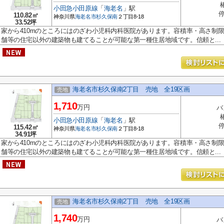
小田急小田原線
「
海老名
」駅
停
110.82㎡
神奈川県
海老名市
杉久保南
２丁目8-18
33.52坪
家から410mのところにはのざわ小児科内科医院があります。容積率・高さ制限
舗等の住宅以外の建築物も建てることが可能な第一種住居地域です。信頼と...
海老名市杉久保南2丁目 売地 全19区画
売地
1,710
万円
バ
小田急小田原線
「
海老名
」駅
停
115.42㎡
神奈川県
海老名市
杉久保南
２丁目8-18
34.91坪
家から410mのところにはのざわ小児科内科医院があります。容積率・高さ制限
舗等の住宅以外の建築物も建てることが可能な第一種住居地域です。信頼と...
海老名市杉久保南2丁目 売地 全19区画
売地
1,740
万円
バ