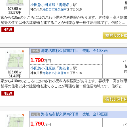
小田急小田原線
「
海老名
」駅
停
107.68㎡
神奈川県
海老名市
杉久保南
２丁目8-18
32.57坪
家から410mのところにはのざわ小児科内科医院があります。容積率・高さ制限
舗等の住宅以外の建築物も建てることが可能な第一種住居地域です。信頼と...
海老名市杉久保南2丁目 売地 全19区画
売地
1,790
万円
バ
小田急小田原線
「
海老名
」駅
停
103.88㎡
神奈川県
海老名市
杉久保南
２丁目8-18
31.42坪
家から410mのところにはのざわ小児科内科医院があります。容積率・高さ制限
舗等の住宅以外の建築物も建てることが可能な第一種住居地域です。信頼と...
海老名市杉久保南2丁目 売地 全19区画
売地
1,790
万円
バ