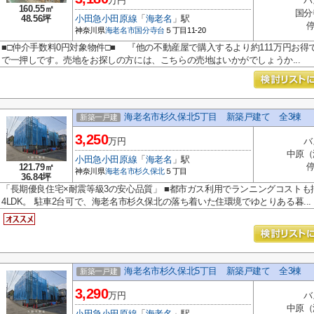
万円
バ
160.55㎡
国分
48.56坪
小田急小田原線
「
海老名
」駅
停
神奈川県
海老名市
国分寺台
５丁目11-20
■□仲介手数料0円対象物件□■ 『他の不動産屋で購入するより約111万円お得です！
で一押しです。売地をお探しの方には、こちらの売地はいかがでしょうか...
海老名市杉久保北5丁目 新築戸建て 全3棟
新築一戸建
3,250
万円
バ
中原（
小田急小田原線
「
海老名
」駅
停
121.79㎡
神奈川県
海老名市
杉久保北
５丁目
36.84坪
「長期優良住宅×耐震等級3の安心品質」 ■都市ガス利用でランニングコストも
4LDK。 駐車2台可で、海老名市杉久保北の落ち着いた住環境でゆとりある暮...
海老名市杉久保北5丁目 新築戸建て 全3棟
新築一戸建
3,290
万円
バ
中原（
小田急小田原線
「
海老名
」駅