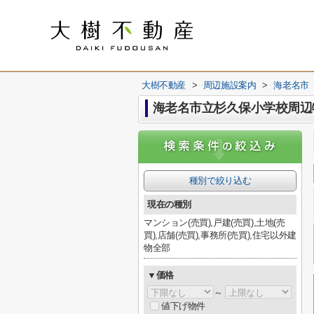
大樹不動産
>
周辺施設案内
>
海老名市
海老名市立杉久保小学校周辺
種別で絞り込む
現在の種別
マンション(売買),戸建(売買),土地(売
買),店舗(売買),事務所(売買),住宅以外建
物全部
▼価格
～
値下げ物件