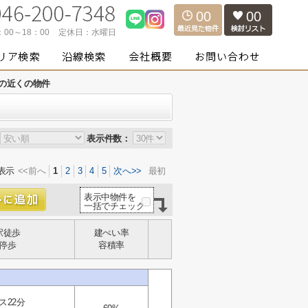
00
00
：00～18：00
定休日：
水曜日
の近くの物件
表示件数：
表示
<<前へ
1
2
3
4
5
次へ>>
最初
表示中物件を
一括でチェック
駅徒歩
建ぺい率
停歩
容積率
ス22分