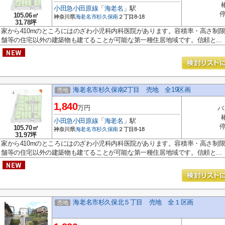
小田急小田原線
「
海老名
」駅
停
105.06㎡
神奈川県
海老名市
杉久保南
２丁目8-18
31.78坪
家から410mのところにはのざわ小児科内科医院があります。容積率・高さ制限
舗等の住宅以外の建築物も建てることが可能な第一種住居地域です。信頼と...
海老名市杉久保南2丁目 売地 全19区画
売地
1,840
万円
バ
小田急小田原線
「
海老名
」駅
停
105.70㎡
神奈川県
海老名市
杉久保南
２丁目8-18
31.97坪
家から410mのところにはのざわ小児科内科医院があります。容積率・高さ制限
舗等の住宅以外の建築物も建てることが可能な第一種住居地域です。信頼と...
海老名市杉久保北５丁目 売地 全１区画
売地