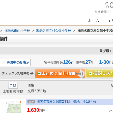
営業時間：
9
>
海老名市の小学校
>
海老名市立杉久保小学校
>
海老名市立杉久保小学校
物件
並び順：
126
27
1-30
募集中のみ表示
該当公開件数
件 販売数
件
件
外観
価格
交通 / 所在地
土地面積/坪数
海老名市杉久保南2丁目 売地 全19区画
売地
1,630
万円
バ