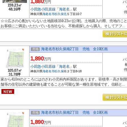
1,880
万円
バ
159.23㎡
48.16坪
小田急小田原線
「
海老名
」駅
停
神奈川県
海老名市
杉久保北
５丁目10-7
☆☆広さの心配がいらない土地面積159.23㎡(公簿)。土地購入の際、売地の
お客様にご満足いただいている当社なら、不動産探しから購入、そしてアフ...
海老名市杉久保南2丁目 売地 全19区画
売地
1,890
万円
バ
小田急小田原線
「
海老名
」駅
停
105.07㎡
神奈川県
海老名市
杉久保南
２丁目8-18
31.78坪
家から410mのところにはのざわ小児科内科医院があります。容積率・高さ制限
舗等の住宅以外の建築物も建てることが可能な第一種住居地域です。信頼と...
海老名市杉久保南2丁目 売地 全19区画
売地
1,890
万円
バ