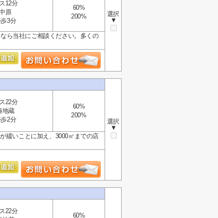
ス12分
60%
中原
選択
200%
▼
歩3分
ことなら当社にご相談ください。多くの
ス22分
60%
椿地蔵
200%
歩2分
選択
▼
が緩いことに加え、3000㎡までの店
ス22分
60%