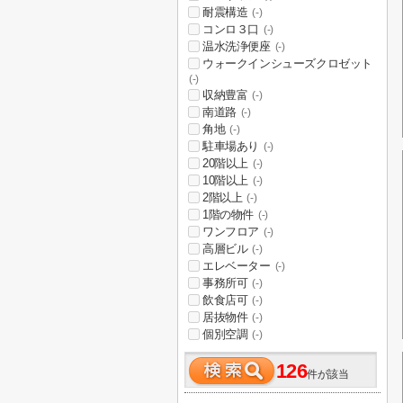
耐震構造
(-)
コンロ３口
(-)
温水洗浄便座
(-)
ウォークインシューズクロゼット
(-)
収納豊富
(-)
南道路
(-)
角地
(-)
駐車場あり
(-)
20階以上
(-)
10階以上
(-)
2階以上
(-)
1階の物件
(-)
ワンフロア
(-)
高層ビル
(-)
エレベーター
(-)
事務所可
(-)
飲食店可
(-)
居抜物件
(-)
個別空調
(-)
126
件が該当