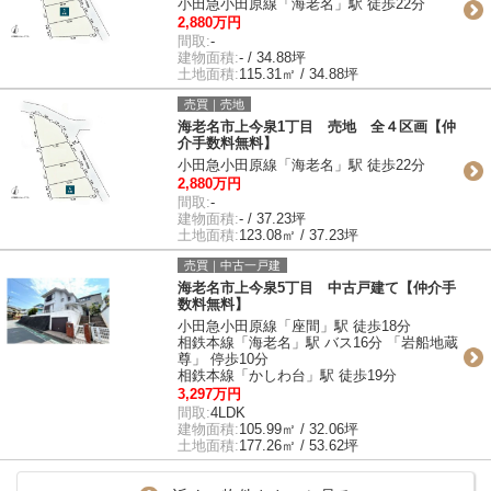
小田急小田原線「海老名」駅 徒歩22分
2,880万円
間取:
-
建物面積:
- / 34.88坪
土地面積:
115.31㎡ / 34.88坪
売買｜売地
海老名市上今泉1丁目 売地 全４区画【仲
介手数料無料】
小田急小田原線「海老名」駅 徒歩22分
2,880万円
間取:
-
建物面積:
- / 37.23坪
土地面積:
123.08㎡ / 37.23坪
売買｜中古一戸建
海老名市上今泉5丁目 中古戸建て【仲介手
数料無料】
小田急小田原線「座間」駅 徒歩18分
相鉄本線「海老名」駅 バス16分 「岩船地蔵
尊」 停歩10分
相鉄本線「かしわ台」駅 徒歩19分
3,297万円
間取:
4LDK
建物面積:
105.99㎡ / 32.06坪
土地面積:
177.26㎡ / 53.62坪