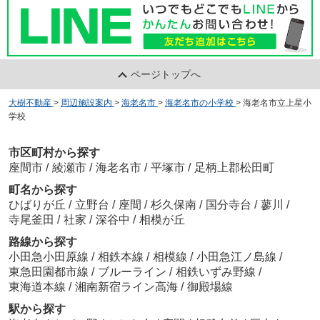
ページトップへ
大樹不動産
>
周辺施設案内
>
海老名市
>
海老名市の小学校
>
海老名市立上星小
学校
市区町村から探す
座間市
/
綾瀬市
/
海老名市
/
平塚市
/
足柄上郡松田町
町名から探す
ひばりが丘
/
立野台
/
座間
/
杉久保南
/
国分寺台
/
蓼川
/
寺尾釜田
/
社家
/
深谷中
/
相模が丘
路線から探す
小田急小田原線
/
相鉄本線
/
相模線
/
小田急江ノ島線
/
東急田園都市線
/
ブルーライン
/
相鉄いずみ野線
/
東海道本線
/
湘南新宿ライン高海
/
御殿場線
駅から探す