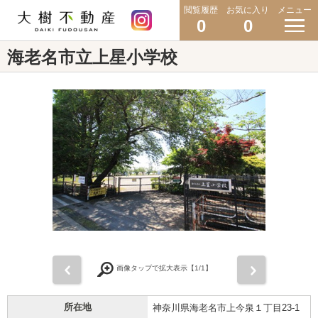
閲覧履歴
お気に入り
メニュー
0
0
海老名市立上星小学校
前
次
画像タップで拡大表示【
1
/1】
所在地
神奈川県海老名市上今泉１丁目23-1