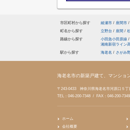
市区町村から探す
綾瀬市
/
座間市
/
町名から探す
立野台
/
座間
/
路線から探す
小田急小田原線
/
湘南新宿ライン
駅から探す
海老名
/
さがみ
海老名市の新築戸建て、マンショ
〒243-0433 神奈川県海老名市河原口５丁目4
TEL：046-200-7348 / FAX：046-200-7349
ホーム
会社概要