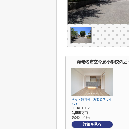
海老名市立今泉小学校の近
ペット飼育可 海老名スカイ
ハイ…
3LDK/61.90㎡
1,899
万円
約663m／9分
詳細を見る