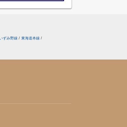
いずみ野線
/
東海道本線
/