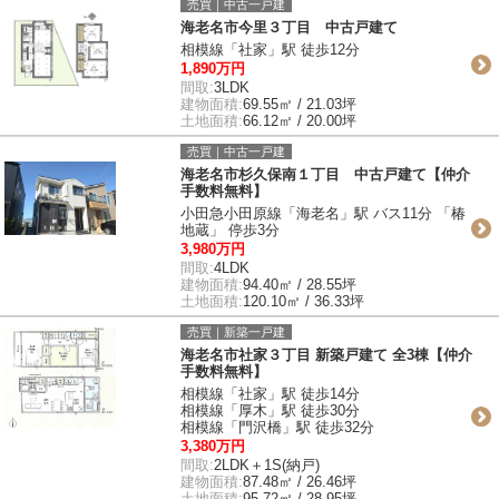
売買｜中古一戸建
海老名市今里３丁目 中古戸建て
相模線「社家」駅 徒歩12分
1,890万円
間取:
3LDK
建物面積:
69.55㎡ / 21.03坪
土地面積:
66.12㎡ / 20.00坪
売買｜中古一戸建
海老名市杉久保南１丁目 中古戸建て【仲介
手数料無料】
小田急小田原線「海老名」駅 バス11分 「椿
地蔵」 停歩3分
3,980万円
間取:
4LDK
建物面積:
94.40㎡ / 28.55坪
土地面積:
120.10㎡ / 36.33坪
売買｜新築一戸建
海老名市社家３丁目 新築戸建て 全3棟【仲介
手数料無料】
相模線「社家」駅 徒歩14分
相模線「厚木」駅 徒歩30分
相模線「門沢橋」駅 徒歩32分
3,380万円
間取:
2LDK＋1S(納戸)
建物面積:
87.48㎡ / 26.46坪
土地面積:
95.72㎡ / 28.95坪