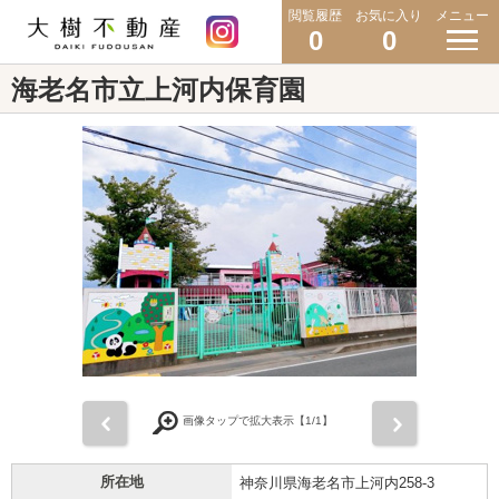
閲覧履歴
お気に入り
メニュー
0
0
海老名市立上河内保育園
前
次
画像タップで拡大表示【
1
/1】
所在地
神奈川県海老名市上河内258-3