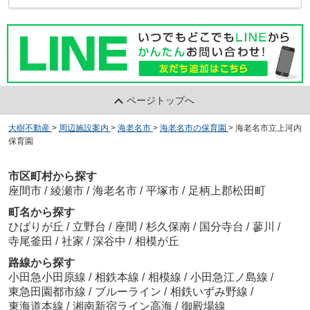
ページトップへ
大樹不動産
>
周辺施設案内
>
海老名市
>
海老名市の保育園
>
海老名市立上河内
保育園
市区町村から探す
座間市
/
綾瀬市
/
海老名市
/
平塚市
/
足柄上郡松田町
町名から探す
ひばりが丘
/
立野台
/
座間
/
杉久保南
/
国分寺台
/
蓼川
/
寺尾釜田
/
社家
/
深谷中
/
相模が丘
路線から探す
小田急小田原線
/
相鉄本線
/
相模線
/
小田急江ノ島線
/
東急田園都市線
/
ブルーライン
/
相鉄いずみ野線
/
東海道本線
/
湘南新宿ライン高海
/
御殿場線