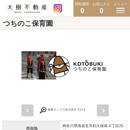
閲覧履歴
お気に入り
メニュー
0
0
つちのこ保育園
前
次
画像タップで拡大表示【
1
/1】
神奈川県海老名市杉久保南４丁目25-
所在地