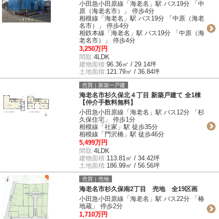
小田急小田原線「海老名」駅 バス19分 「中
原（海老名市）」 停歩4分
相模線「海老名」駅 バス19分 「中原（海老
名市）」 停歩4分
相鉄本線「海老名」駅 バス19分 「中原（海
老名市）」 停歩4分
3,250万円
間取:
4LDK
建物面積:
96.36㎡ / 29.14坪
土地面積:
121.79㎡ / 36.84坪
売買｜新築一戸建
海老名市杉久保北４丁目 新築戸建て 全1棟
【仲介手数料無料】
小田急小田原線「海老名」駅 バス12分 「杉
久保住宅」 停歩1分
相模線「社家」駅 徒歩35分
相模線「門沢橋」駅 徒歩46分
5,499万円
間取:
4LDK
建物面積:
113.81㎡ / 34.42坪
土地面積:
186.99㎡ / 56.56坪
売買｜売地
海老名市杉久保南2丁目 売地 全19区画
小田急小田原線「海老名」駅 バス22分 「椿
地蔵」 停歩2分
1,710万円