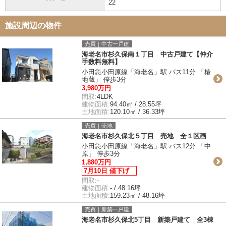
22
施設周辺の物件
売買｜中古一戸建
海老名市杉久保南１丁目 中古戸建て【仲介
手数料無料】
小田急小田原線「海老名」駅 バス11分 「椿
地蔵」 停歩3分
3,980万円
間取:
4LDK
建物面積:
94.40㎡ / 28.55坪
土地面積:
120.10㎡ / 36.33坪
売買｜売地
海老名市杉久保北５丁目 売地 全１区画
小田急小田原線「海老名」駅 バス12分 「中
原」 停歩3分
1,880万円
7月10日 値下げ
間取:
-
建物面積:
- / 48.16坪
土地面積:
159.23㎡ / 48.16坪
売買｜新築一戸建
海老名市杉久保北5丁目 新築戸建て 全3棟