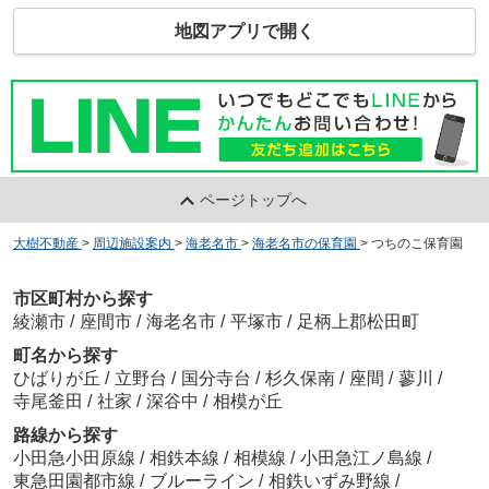
地図アプリで開く
ページトップへ
大樹不動産
>
周辺施設案内
>
海老名市
>
海老名市の保育園
>
つちのこ保育園
市区町村から探す
綾瀬市
/
座間市
/
海老名市
/
平塚市
/
足柄上郡松田町
町名から探す
ひばりが丘
/
立野台
/
国分寺台
/
杉久保南
/
座間
/
蓼川
/
寺尾釜田
/
社家
/
深谷中
/
相模が丘
路線から探す
小田急小田原線
/
相鉄本線
/
相模線
/
小田急江ノ島線
/
東急田園都市線
/
ブルーライン
/
相鉄いずみ野線
/