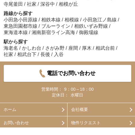
寺尾釜田
/
社家
/
深谷中
/
相模が丘
路線から探す
小田急小田原線
/
相鉄本線
/
相模線
/
小田急江ノ島線
/
東急田園都市線
/
ブルーライン
/
相鉄いずみ野線
/
東海道本線
/
湘南新宿ライン高海
/
御殿場線
駅から探す
海老名
/
かしわ台
/
さがみ野
/
座間
/
厚木
/
相武台前
/
社家
/
相武台下
/
長後
/
入谷
電話でお問い合わせ
営業時間：
9：00～18：00
定休日：
水曜日
ホーム
会社概要
お問い合わせ
物件リクエスト