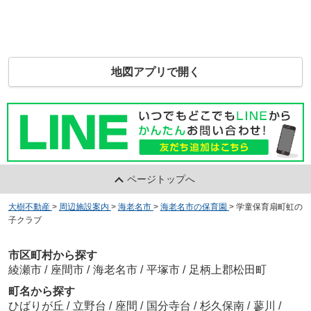
地図アプリで開く
ページトップへ
大樹不動産
>
周辺施設案内
>
海老名市
>
海老名市の保育園
>
学童保育扇町虹の
子クラブ
市区町村から探す
綾瀬市
/
座間市
/
海老名市
/
平塚市
/
足柄上郡松田町
町名から探す
ひばりが丘
/
立野台
/
座間
/
国分寺台
/
杉久保南
/
蓼川
/