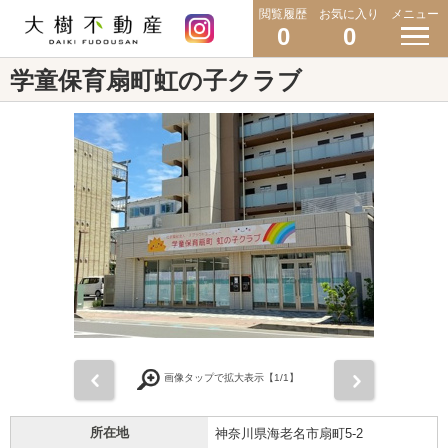
閲覧履歴
お気に入り
メニュー
0
0
学童保育扇町虹の子クラブ
前
次
画像タップで拡大表示【
1
/1】
所在地
神奈川県海老名市扇町5-2