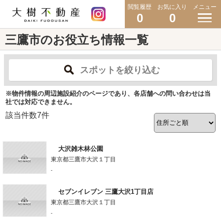
閲覧履歴
お気に入り
メニュー
0
0
三鷹市のお役立ち情報一覧
スポットを絞り込む
※物件情報の周辺施設紹介のページであり、各店舗への問い合わせは当
社では対応できません。
該当件数
7
件
大沢雑木林公園
東京都三鷹市大沢１丁目
-
セブンイレブン 三鷹大沢1丁目店
東京都三鷹市大沢１丁目
-