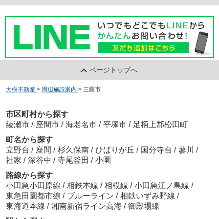
ページトップへ
大樹不動産
>
周辺施設案内
>
三鷹市
市区町村から探す
綾瀬市
/
座間市
/
海老名市
/
平塚市
/
足柄上郡松田町
町名から探す
立野台
/
座間
/
杉久保南
/
ひばりが丘
/
国分寺台
/
蓼川
/
社家
/
深谷中
/
寺尾釜田
/
小園
路線から探す
小田急小田原線
/
相鉄本線
/
相模線
/
小田急江ノ島線
/
東急田園都市線
/
ブルーライン
/
相鉄いずみ野線
/
東海道本線
/
湘南新宿ライン高海
/
御殿場線