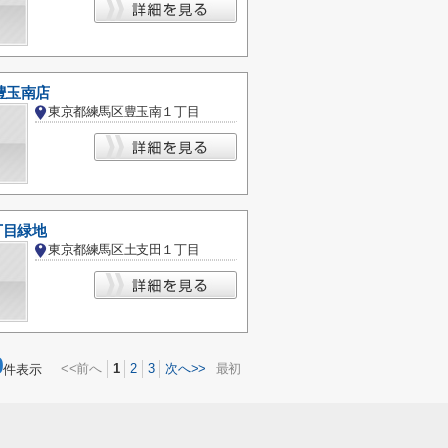
豊玉南店
東京都練馬区豊玉南１丁目
丁目緑地
東京都練馬区土支田１丁目
0
<<前へ
1
2
3
次へ>>
最初
件表示