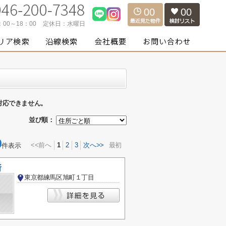
00
00
：00～18：00
定休日：
水曜日
対応できません。
並び順：
0
<<前へ
1
2
3
次へ>>
最初
件表示
所
東京都練馬区旭町１丁目