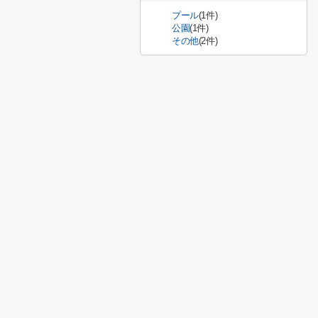
プール
(1件)
公園
(1件)
その他
(2件)