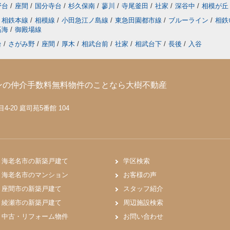
野台
/
座間
/
国分寺台
/
杉久保南
/
蓼川
/
寺尾釜田
/
社家
/
深谷中
/
相模が丘
相鉄本線
/
相模線
/
小田急江ノ島線
/
東急田園都市線
/
ブルーライン
/
相鉄
高海
/
御殿場線
台
/
さがみ野
/
座間
/
厚木
/
相武台前
/
社家
/
相武台下
/
長後
/
入谷
ンの仲介手数料無料物件のことなら大樹不動産
-20 庭司苑5番館 104
海老名市の新築戸建て
学区検索
海老名市のマンション
お客様の声
座間市の新築戸建て
スタッフ紹介
綾瀬市の新築戸建て
周辺施設検索
中古・リフォーム物件
お問い合わせ