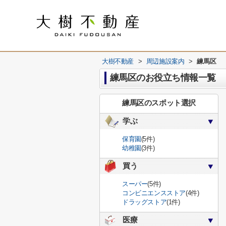
大樹不動産
>
周辺施設案内
>
練馬区
練馬区のお役立ち情報一覧
練馬区のスポット選択
学ぶ
保育園
(5件)
幼稚園
(3件)
買う
スーパー
(5件)
コンビニエンスストア
(4件)
ドラッグストア
(1件)
医療