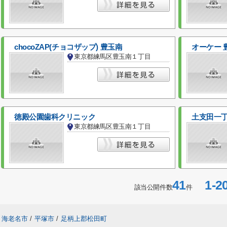
chocoZAP(チョコザップ) 豊玉南
オーケー 
東京都練馬区豊玉南１丁目
徳殿公園歯科クリニック
土支田一
東京都練馬区豊玉南１丁目
41
1-2
該当公開件数
件
海老名市
/
平塚市
/
足柄上郡松田町