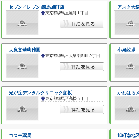
セブンイレブン 練馬旭町店
アスク大
東京都練馬区旭町１丁目
大泉文華幼稚園
小泉牧場
東京都練馬区大泉学園町２丁目
光が丘デンタルクリニック船坂
かわはら
東京都練馬区高松５丁目
コスモ薬局
旭町南地