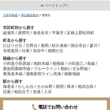
ページトップへ
大樹不動産
>
周辺施設案内
>
豊島区
市区町村から探す
綾瀬市
/
座間市
/
海老名市
/
平塚市
/
足柄上郡松田町
町名から探す
ひばりが丘
/
立野台
/
座間
/
杉久保南
/
国分寺台
/
蓼川
/
寺尾釜田
/
社家
/
深谷中
/
相模が丘
路線から探す
小田急小田原線
/
相鉄本線
/
相模線
/
小田急江ノ島線
/
東急田園都市線
/
ブルーライン
/
相鉄いずみ野線
/
東海道本線
/
湘南新宿ライン高海
/
御殿場線
駅から探す
海老名
/
かしわ台
/
さがみ野
/
座間
/
厚木
/
相武台前
/
社家
/
相武台下
/
長後
/
入谷
電話でお問い合わせ