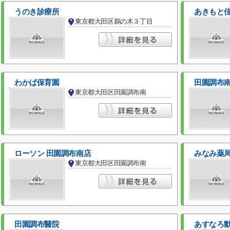
うのき診療所
あきもと
東京都大田区鵜の木３丁目
わかば保育園
田園調布
東京都大田区田園調布南
ローソン 田園調布南店
みなみ薬
東京都大田区田園調布南
田園調布醫院
あすなろ