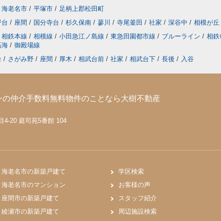
海老名市
/
平塚市
/
足柄上郡松田町
野台
/
座間
/
国分寺台
/
杉久保南
/
蓼川
/
寺尾釜田
/
社家
/
深谷中
/
相模が丘
相鉄本線
/
相模線
/
小田急江ノ島線
/
東急田園都市線
/
ブルーライン
/
相鉄
高海
/
御殿場線
台
/
さがみ野
/
座間
/
厚木
/
相武台前
/
社家
/
相武台下
/
長後
/
入谷
ンの仲介手数料無料物件のことなら大樹不動産
-20 庭司苑5番館 104
海老名市の新築戸建て
学区検索
海老名市のマンション
お客様の声
座間市の新築戸建て
スタッフ紹介
綾瀬市の新築戸建て
周辺施設検索