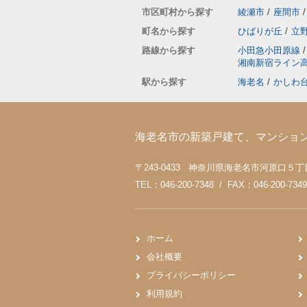
市区町村から探す
綾瀬市
/
座間市
/
町名から探す
ひばりが丘
/
立
路線から探す
小田急小田原線
/
湘南新宿ライン
駅から探す
海老名
/
かしわ
海老名市の新築戸建て、マンショ
〒243-0433 神奈川県海老名市河原口５丁目4
TEL：046-200-7348 / FAX：046-200-7349
ホーム
会社概要
プライバシーポリシー
利用規約