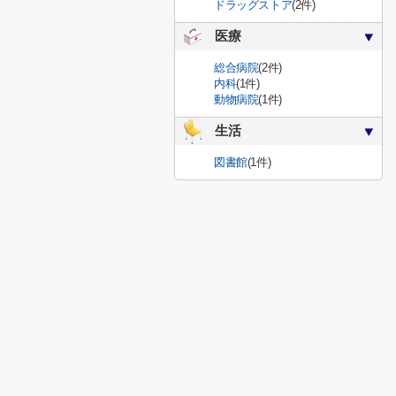
ドラッグストア
(2件)
医療
総合病院
(2件)
内科
(1件)
動物病院
(1件)
生活
図書館
(1件)