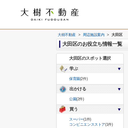
大樹不動産
>
周辺施設案内
>
大田区
大田区のお役立ち情報一覧
大田区のスポット選択
学ぶ
保育園
(2件)
出かける
公園
(2件)
買う
スーパー
(1件)
コンビニエンスストア
(1件)