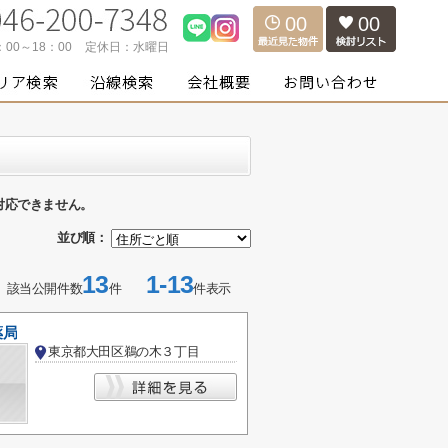
00
00
：00～18：00
定休日：
水曜日
対応できません。
並び順：
13
1-13
該当公開件数
件
件表示
薬局
東京都大田区鵜の木３丁目