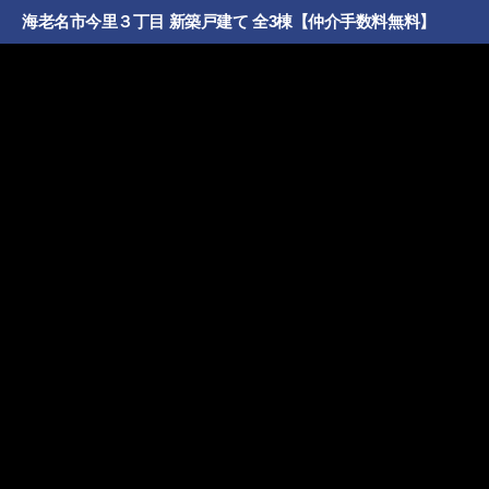
海老名市今里３丁目 新築戸建て 全3棟【仲介手数料無料】